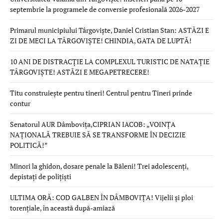
septembrie la programele de conversie profesională 2026-2027
Primarul municipiului Târgoviște, Daniel Cristian Stan: ASTĂZI E
ZI DE MECI LA TÂRGOVIȘTE! CHINDIA, GATA DE LUPTĂ!
10 ANI DE DISTRACȚIE LA COMPLEXUL TURISTIC DE NATAȚIE
TÂRGOVIȘTE! ASTĂZI E MEGAPETRECERE!
Titu construiește pentru tineri! Centrul pentru Tineri prinde
contur
Senatorul AUR Dâmbovița,CIPRIAN IACOB: „VOINȚA
NAȚIONALĂ TREBUIE SĂ SE TRANSFORME ÎN DECIZIE
POLITICĂ!”
Minori la ghidon, dosare penale la Băleni! Trei adolescenți,
depistați de polițiști
ULTIMA ORĂ: COD GALBEN ÎN DÂMBOVIȚA! Vijelii și ploi
torențiale, în această după-amiază