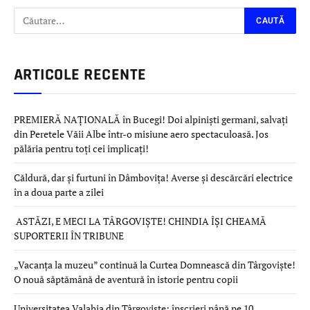
ARTICOLE RECENTE
PREMIERĂ NAȚIONALĂ în Bucegi! Doi alpiniști germani, salvați
din Peretele Văii Albe într-o misiune aero spectaculoasă. Jos
pălăria pentru toți cei implicați!
Căldură, dar și furtuni în Dâmbovița! Averse și descărcări electrice
în a doua parte a zilei
ASTĂZI, E MECI LA TÂRGOVIȘTE! CHINDIA ÎȘI CHEAMĂ
SUPORTERII ÎN TRIBUNE
„Vacanța la muzeu” continuă la Curtea Domnească din Târgoviște!
O nouă săptămână de aventură în istorie pentru copii
Universitatea Valahia din Târgoviște: înscrieri până pe 10