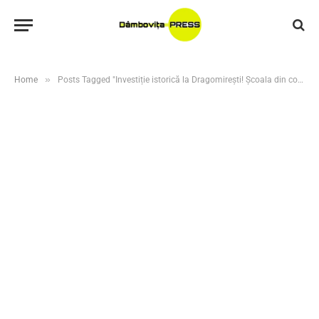
»
Home
Posts Tagged "Investiție istorică la Dragomirești! Școala din comună va fi extinsă și modernizată printr-un proiect de peste 16 milioane de lei"