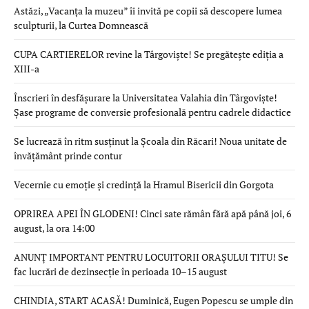
Astăzi, „Vacanța la muzeu” îi invită pe copii să descopere lumea
sculpturii, la Curtea Domnească
CUPA CARTIERELOR revine la Târgoviște! Se pregătește ediția a
XIII-a
Înscrieri în desfășurare la Universitatea Valahia din Târgoviște!
Șase programe de conversie profesională pentru cadrele didactice
Se lucrează în ritm susținut la Școala din Răcari! Noua unitate de
învățământ prinde contur
Vecernie cu emoție și credință la Hramul Bisericii din Gorgota
OPRIREA APEI ÎN GLODENI! Cinci sate rămân fără apă până joi, 6
august, la ora 14:00
ANUNȚ IMPORTANT PENTRU LOCUITORII ORAȘULUI TITU! Se
fac lucrări de dezinsecție în perioada 10–15 august
CHINDIA, START ACASĂ! Duminică, Eugen Popescu se umple din