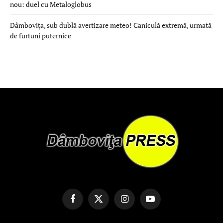
nou: duel cu Metaloglobus
Dâmbovița, sub dublă avertizare meteo! Caniculă extremă, urmată
de furtuni puternice
Facebook
X
Instagram
YouTube
(Twitter)