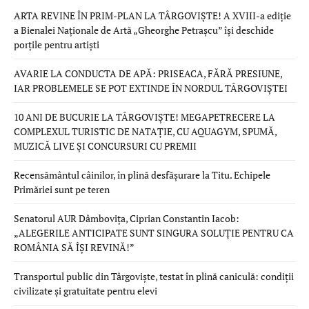
ARTA REVINE ÎN PRIM-PLAN LA TÂRGOVIȘTE! A XVIII-a ediție
a Bienalei Naționale de Artă „Gheorghe Petrașcu” își deschide
porțile pentru artiști
AVARIE LA CONDUCTA DE APĂ: PRISEACA, FĂRĂ PRESIUNE,
IAR PROBLEMELE SE POT EXTINDE ÎN NORDUL TÂRGOVIȘTEI
10 ANI DE BUCURIE LA TÂRGOVIȘTE! MEGAPETRECERE LA
COMPLEXUL TURISTIC DE NATAȚIE, CU AQUAGYM, SPUMĂ,
MUZICĂ LIVE ȘI CONCURSURI CU PREMII
Recensământul câinilor, în plină desfășurare la Titu. Echipele
Primăriei sunt pe teren
Senatorul AUR Dâmbovița, Ciprian Constantin Iacob:
„ALEGERILE ANTICIPATE SUNT SINGURA SOLUȚIE PENTRU CA
ROMÂNIA SĂ ÎȘI REVINĂ!”
Transportul public din Târgoviște, testat în plină caniculă: condiții
civilizate și gratuitate pentru elevi