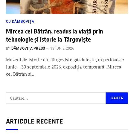
CJ DÂMBOVIŢA
Mircea cel Bătrân, readus la viață prin
tehnologie și istorie la Târgoviște
BY
DÂMBOVIŢA PRESS
13 IUNIE 2026
Muzeul de Istorie din Târgoviște găzduiește, în perioada 5
iunie – 30 septembrie 2026, expoziția temporară „Mircea
cel Bătrân și…
ARTICOLE RECENTE