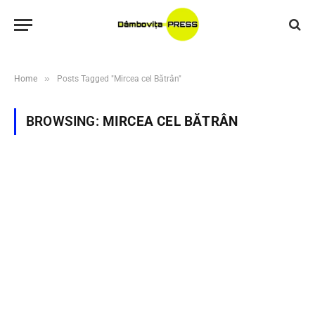
»
Home
Posts Tagged "Mircea cel Bătrân"
BROWSING:
MIRCEA CEL BĂTRÂN