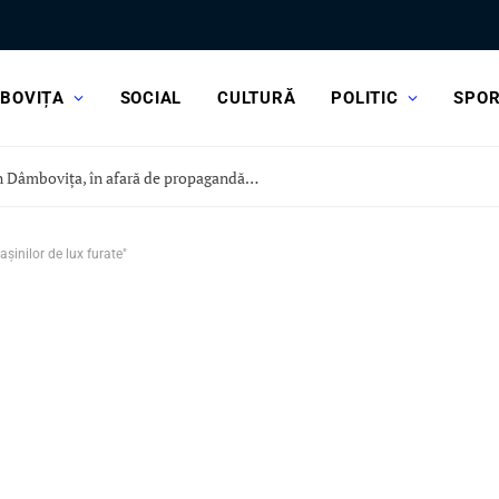
BOVIȚA
SOCIAL
CULTURĂ
POLITIC
SPO
Cu ce vine ministrul Economiei în Dâmbovița, în afară de propagandă? PSD: „Industria de apărare are nevoie de contracte și investiții, nu de fotografii”
inilor de lux furate"