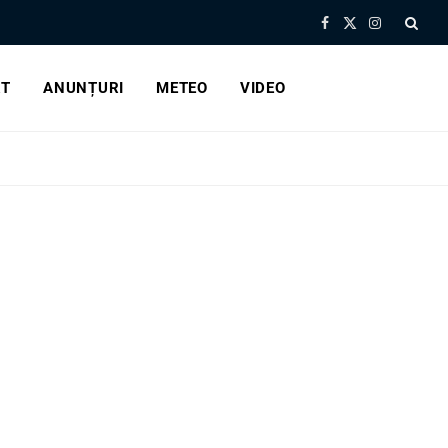
Facebook
X
Instagram
(Twitter)
RT
ANUNȚURI
METEO
VIDEO