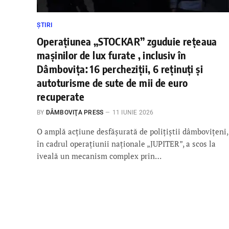
ȘTIRI
Operațiunea „STOCKAR” zguduie rețeaua
mașinilor de lux furate , inclusiv în
Dâmbovița: 16 percheziții, 6 reținuți și
autoturisme de sute de mii de euro
recuperate
BY
DÂMBOVIŢA PRESS
11 IUNIE 2026
O amplă acțiune desfășurată de polițiștii dâmbovițeni,
în cadrul operațiunii naționale „JUPITER”, a scos la
iveală un mecanism complex prin…