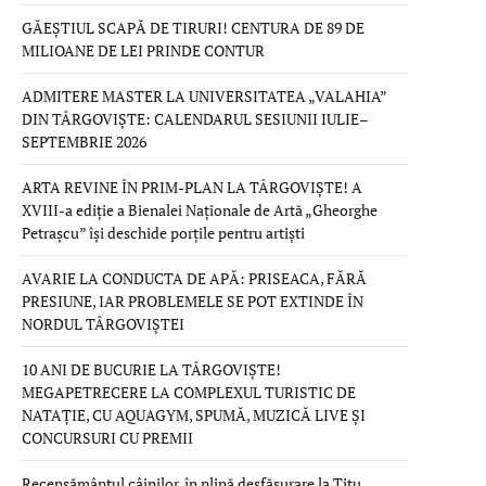
GĂEȘTIUL SCAPĂ DE TIRURI! CENTURA DE 89 DE
MILIOANE DE LEI PRINDE CONTUR
ADMITERE MASTER LA UNIVERSITATEA „VALAHIA”
DIN TÂRGOVIȘTE: CALENDARUL SESIUNII IULIE–
SEPTEMBRIE 2026
ARTA REVINE ÎN PRIM-PLAN LA TÂRGOVIȘTE! A
XVIII-a ediție a Bienalei Naționale de Artă „Gheorghe
Petrașcu” își deschide porțile pentru artiști
AVARIE LA CONDUCTA DE APĂ: PRISEACA, FĂRĂ
PRESIUNE, IAR PROBLEMELE SE POT EXTINDE ÎN
NORDUL TÂRGOVIȘTEI
10 ANI DE BUCURIE LA TÂRGOVIȘTE!
MEGAPETRECERE LA COMPLEXUL TURISTIC DE
NATAȚIE, CU AQUAGYM, SPUMĂ, MUZICĂ LIVE ȘI
CONCURSURI CU PREMII
Recensământul câinilor, în plină desfășurare la Titu.