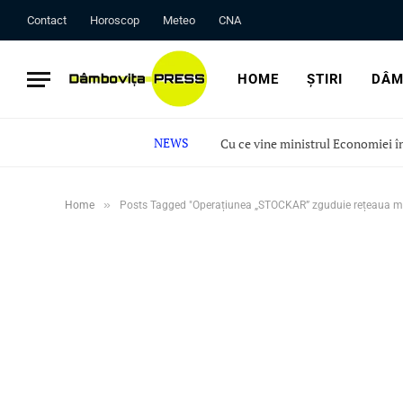
Contact
Horoscop
Meteo
CNA
HOME
ȘTIRI
DÂM
NEWS
»
Home
Posts Tagged "Operațiunea „STOCKAR” zguduie rețeaua maș