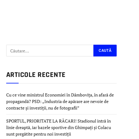
ARTICOLE RECENTE
Cu ce vine ministrul Economiei în Dâmbovița, în afară de
propagandă? PSD: „Industria de apărare are nevoie de
contracte și investiții, nu de fotografii”
SPORTUL, PRIORITATE LA RĂCARI! Stadionul intră în
linie dreaptă, iar bazele sportive din Ghimpați și Colacu
sunt pregătite pentru noi investiții