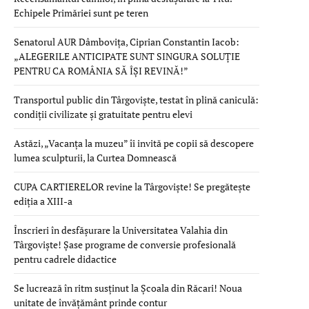
Echipele Primăriei sunt pe teren
Senatorul AUR Dâmbovița, Ciprian Constantin Iacob:
„ALEGERILE ANTICIPATE SUNT SINGURA SOLUȚIE
PENTRU CA ROMÂNIA SĂ ÎȘI REVINĂ!”
Transportul public din Târgoviște, testat în plină caniculă:
condiții civilizate și gratuitate pentru elevi
Astăzi, „Vacanța la muzeu” îi invită pe copii să descopere
lumea sculpturii, la Curtea Domnească
CUPA CARTIERELOR revine la Târgoviște! Se pregătește
ediția a XIII-a
Înscrieri în desfășurare la Universitatea Valahia din
Târgoviște! Șase programe de conversie profesională
pentru cadrele didactice
Se lucrează în ritm susținut la Școala din Răcari! Noua
unitate de învățământ prinde contur