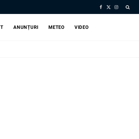
Facebook
X
Instagram
(Twitter)
RT
ANUNȚURI
METEO
VIDEO