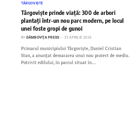
TÂRGOVIȘTE
Târgoviște prinde viață: 300 de arbori
plantați într-un nou parc modern, pe locul
unei foste gropi de gunoi
BY
DÂMBOVIŢA PRESS
23 APRILIE 2026
Primarul municipiului Târgoviște, Daniel Cristian
Stan, a anunțat demararea unui nou proiect de mediu.
Potrivit edilului, în parcul situat în…