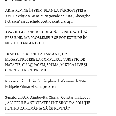
ARTA REVINE ÎN PRIM-PLAN LA TÂRGOVIȘTE! A
XVIII-a ediție a Bienalei Naționale de Artă „Gheorghe
Petrașcu” își deschide porțile pentru artiști
AVARIE LA CONDUCTA DE APĂ: PRISEACA, FĂRĂ
PRESIUNE, IAR PROBLEMELE SE POT EXTINDE ÎN
NORDUL TÂRGOVIȘTEI
10 ANI DE BUCURIE LA TÂRGOVIȘTE!
MEGAPETRECERE LA COMPLEXUL TURISTIC DE
NATAȚIE, CU AQUAGYM, SPUMĂ, MUZICĂ LIVE ȘI
CONCURSURI CU PREMII
Recensământul câinilor, în plină desfășurare la Titu.
Echipele Primăriei sunt pe teren
Senatorul AUR Dâmbovița, Ciprian Constantin Iacob:
„ALEGERILE ANTICIPATE SUNT SINGURA SOLUȚIE
PENTRU CA ROMÂNIA SĂ ÎȘI REVINĂ!”