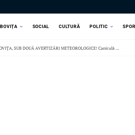
BOVIȚA
SOCIAL
CULTURĂ
POLITIC
SPO
DÂMBOVIȚA, SUB DOUĂ AVERTIZĂRI METEOROLOGICE! Caniculă dar și vijelii și ploi torențiale