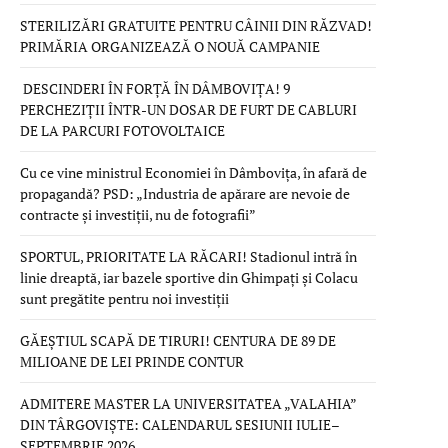
STERILIZĂRI GRATUITE PENTRU CÂINII DIN RĂZVAD!
PRIMĂRIA ORGANIZEAZĂ O NOUĂ CAMPANIE
DESCINDERI ÎN FORȚĂ ÎN DÂMBOVIȚA! 9
PERCHEZIȚII ÎNTR-UN DOSAR DE FURT DE CABLURI
DE LA PARCURI FOTOVOLTAICE
Cu ce vine ministrul Economiei în Dâmbovița, în afară de
propagandă? PSD: „Industria de apărare are nevoie de
contracte și investiții, nu de fotografii”
SPORTUL, PRIORITATE LA RĂCARI! Stadionul intră în
linie dreaptă, iar bazele sportive din Ghimpați și Colacu
sunt pregătite pentru noi investiții
GĂEȘTIUL SCAPĂ DE TIRURI! CENTURA DE 89 DE
MILIOANE DE LEI PRINDE CONTUR
ADMITERE MASTER LA UNIVERSITATEA „VALAHIA”
DIN TÂRGOVIȘTE: CALENDARUL SESIUNII IULIE–
SEPTEMBRIE 2026