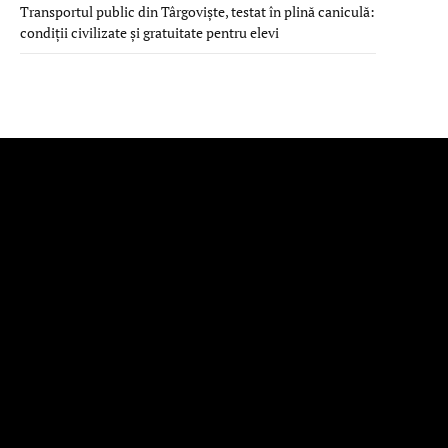
Transportul public din Târgoviște, testat în plină caniculă:
condiții civilizate și gratuitate pentru elevi