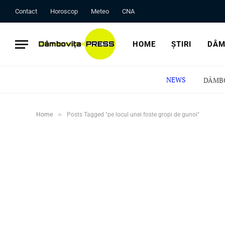
Contact
Horoscop
Meteo
CNA
HOME
ȘTIRI
DÂM
NEWS
»
Home
Posts Tagged "pe locul unei foste gropi de gunoi"