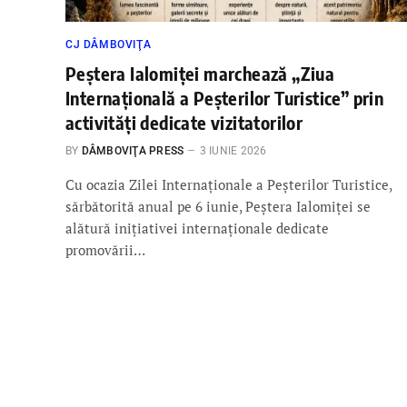
CJ DÂMBOVIŢA
Peștera Ialomiței marchează „Ziua
Internațională a Peșterilor Turistice” prin
activități dedicate vizitatorilor
BY
DÂMBOVIŢA PRESS
3 IUNIE 2026
Cu ocazia Zilei Internaționale a Peșterilor Turistice,
sărbătorită anual pe 6 iunie, Peștera Ialomiței se
alătură inițiativei internaționale dedicate
promovării…