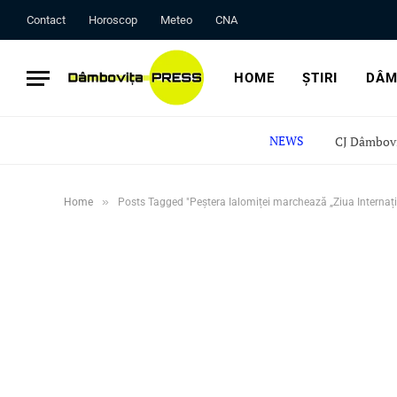
Contact
Horoscop
Meteo
CNA
HOME
ȘTIRI
DÂM
NEWS
»
Home
Posts Tagged "Peștera Ialomiței marchează „Ziua Internaționa