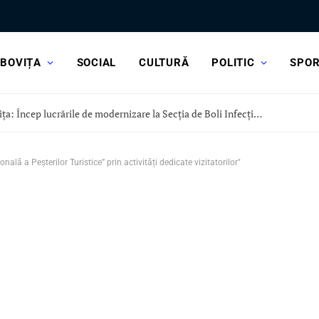
BOVIȚA
SOCIAL
CULTURĂ
POLITIC
SPO
CJ Dâmbovița: Încep lucrările de modernizare la Secția de Boli Infecțioase a Spitalului Județean Târgoviște
lă a Peșterilor Turistice” prin activități dedicate vizitatorilor"