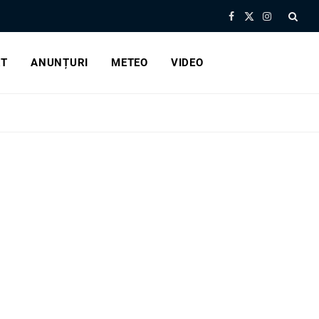
Facebook
X
Instagram
(Twitter)
RT
ANUNȚURI
METEO
VIDEO