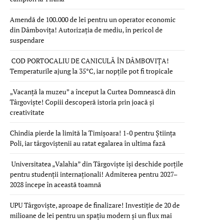
Amendă de 100.000 de lei pentru un operator economic
din Dâmbovița! Autorizația de mediu, în pericol de
suspendare
COD PORTOCALIU DE CANICULĂ ÎN DÂMBOVIȚA!
Temperaturile ajung la 35°C, iar nopțile pot fi tropicale
„Vacanță la muzeu” a început la Curtea Domnească din
Târgoviște! Copiii descoperă istoria prin joacă și
creativitate
Chindia pierde la limită la Timișoara! 1-0 pentru Știința
Poli, iar târgoviștenii au ratat egalarea în ultima fază
Universitatea „Valahia” din Târgoviște își deschide porțile
pentru studenții internaționali! Admiterea pentru 2027–
2028 începe în această toamnă
UPU Târgoviște, aproape de finalizare! Investiție de 20 de
milioane de lei pentru un spațiu modern și un flux mai