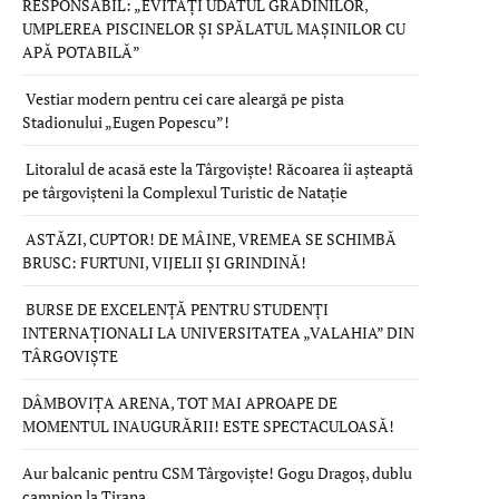
RESPONSABIL: „EVITAȚI UDATUL GRĂDINILOR,
UMPLEREA PISCINELOR ȘI SPĂLATUL MAȘINILOR CU
APĂ POTABILĂ”
Vestiar modern pentru cei care aleargă pe pista
Stadionului „Eugen Popescu”!
Litoralul de acasă este la Târgoviște! Răcoarea îi așteaptă
pe târgovișteni la Complexul Turistic de Natație
ASTĂZI, CUPTOR! DE MÂINE, VREMEA SE SCHIMBĂ
BRUSC: FURTUNI, VIJELII ȘI GRINDINĂ!
BURSE DE EXCELENȚĂ PENTRU STUDENȚI
INTERNAȚIONALI LA UNIVERSITATEA „VALAHIA” DIN
TÂRGOVIȘTE
DÂMBOVIȚA ARENA, TOT MAI APROAPE DE
MOMENTUL INAUGURĂRII! ESTE SPECTACULOASĂ!
Aur balcanic pentru CSM Târgoviște! Gogu Dragoș, dublu
campion la Tirana