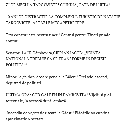
ZI DE MECI LA TÂRGOVIȘTE! CHINDIA, GATA DE LUPTĂ!
10 ANI DE DISTRACȚIE LA COMPLEXUL TURISTIC DE NATAȚIE
TÂRGOVIȘTE! ASTĂZI E MEGAPETRECERE!
Titu construiește pentru tineri! Centrul pentru Tineri prinde
contur
Senatorul AUR Dâmbovița,CIPRIAN IACOB: „VOINȚA
NAȚIONALĂ TREBUIE SĂ SE TRANSFORME ÎN DECIZIE
POLITICĂ!”
Minori la ghidon, dosare penale la Băleni! Trei adolescenți,
depistați de polițiști
ULTIMA ORĂ: COD GALBEN ÎN DÂMBOVIȚA! Vijelii și ploi
torențiale, în această după-amiază
Incendiu de vegetație uscată la Găești! Flăcările au cuprins
aproximativ 6 hectare