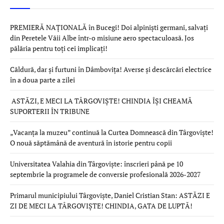
PREMIERĂ NAȚIONALĂ în Bucegi! Doi alpiniști germani, salvați
din Peretele Văii Albe într-o misiune aero spectaculoasă. Jos
pălăria pentru toți cei implicați!
Căldură, dar și furtuni în Dâmbovița! Averse și descărcări electrice
în a doua parte a zilei
ASTĂZI, E MECI LA TÂRGOVIȘTE! CHINDIA ÎȘI CHEAMĂ
SUPORTERII ÎN TRIBUNE
„Vacanța la muzeu” continuă la Curtea Domnească din Târgoviște!
O nouă săptămână de aventură în istorie pentru copii
Universitatea Valahia din Târgoviște: înscrieri până pe 10
septembrie la programele de conversie profesională 2026-2027
Primarul municipiului Târgoviște, Daniel Cristian Stan: ASTĂZI E
ZI DE MECI LA TÂRGOVIȘTE! CHINDIA, GATA DE LUPTĂ!