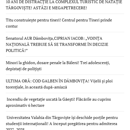
10 ANI DE DISTRACȚIE LA COMPLEXUL TURISTIC DE NATAȚIE
TÂRGOVIȘTE! ASTĂZI E MEGAPETRECERE!
Titu construiește pentru tineri! Centrul pentru Tineri prinde
contur
Senatorul AUR Dâmbovița,CIPRIAN IACOB: „VOINȚA
NAȚIONALĂ TREBUIE SĂ SE TRANSFORME ÎN DECIZIE
POLITICĂ!”
Minori la ghidon, dosare penale la Băleni! Trei adolescenți,
depistați de polițiști
ULTIMA ORĂ: COD GALBEN ÎN DÂMBOVIȚA! Vijelii și ploi
torențiale, în această după-amiază
Incendiu de vegetație uscată la Găești! Flăcările au cuprins
aproximativ 6 hectare
Universitatea Valahia din Târgoviște își deschide porțile pentru
studenții internaționali! A început pregătirea pentru admiterea
2027–2028