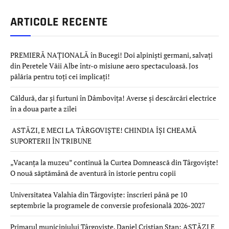
ARTICOLE RECENTE
PREMIERĂ NAȚIONALĂ în Bucegi! Doi alpiniști germani, salvați
din Peretele Văii Albe într-o misiune aero spectaculoasă. Jos
pălăria pentru toți cei implicați!
Căldură, dar și furtuni în Dâmbovița! Averse și descărcări electrice
în a doua parte a zilei
ASTĂZI, E MECI LA TÂRGOVIȘTE! CHINDIA ÎȘI CHEAMĂ
SUPORTERII ÎN TRIBUNE
„Vacanța la muzeu” continuă la Curtea Domnească din Târgoviște!
O nouă săptămână de aventură în istorie pentru copii
Universitatea Valahia din Târgoviște: înscrieri până pe 10
septembrie la programele de conversie profesională 2026-2027
Primarul municipiului Târgoviște, Daniel Cristian Stan: ASTĂZI E