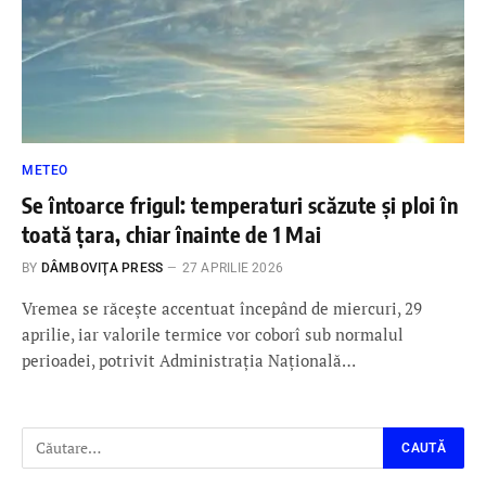
METEO
Se întoarce frigul: temperaturi scăzute și ploi în
toată țara, chiar înainte de 1 Mai
BY
DÂMBOVIŢA PRESS
27 APRILIE 2026
Vremea se răcește accentuat începând de miercuri, 29
aprilie, iar valorile termice vor coborî sub normalul
perioadei, potrivit Administrația Națională…