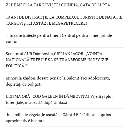
ZI DE MECI LA TÂRGOVIȘTE! CHINDIA, GATA DE LUPTĂ!
10 ANI DE DISTRACȚIE LA COMPLEXUL TURISTIC DE NATAȚIE
TÂRGOVIȘTE! ASTĂZI E MEGAPETRECERE!
Titu construiește pentru tineri! Centrul pentru Tineri prinde
contur
Senatorul AUR Dâmbovița,CIPRIAN IACOB: „VOINȚA
NAȚIONALĂ TREBUIE SĂ SE TRANSFORME ÎN DECIZIE
POLITICĂ!”
Minori la ghidon, dosare penale la Băleni! Trei adolescenți,
depistați de polițiști
ULTIMA ORĂ: COD GALBEN ÎN DÂMBOVIȚA! Vijelii și ploi
torențiale, în această după-amiază
Incendiu de vegetație uscată la Găești! Flăcările au cuprins
aproximativ 6 hectare