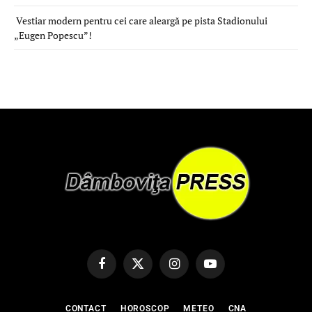
Vestiar modern pentru cei care aleargă pe pista Stadionului
„Eugen Popescu”!
Facebook
X
Instagram
YouTube
(Twitter)
CONTACT
HOROSCOP
METEO
CNA