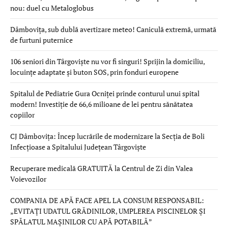
nou: duel cu Metaloglobus
Dâmbovița, sub dublă avertizare meteo! Caniculă extremă, urmată
de furtuni puternice
106 seniori din Târgoviște nu vor fi singuri! Sprijin la domiciliu,
locuințe adaptate și buton SOS, prin fonduri europene
Spitalul de Pediatrie Gura Ocniței prinde conturul unui spital
modern! Investiție de 66,6 milioane de lei pentru sănătatea
copiilor
CJ Dâmbovița: Încep lucrările de modernizare la Secția de Boli
Infecțioase a Spitalului Județean Târgoviște
Recuperare medicală GRATUITĂ la Centrul de Zi din Valea
Voievozilor
COMPANIA DE APĂ FACE APEL LA CONSUM RESPONSABIL:
„EVITAȚI UDATUL GRĂDINILOR, UMPLEREA PISCINELOR ȘI
SPĂLATUL MAȘINILOR CU APĂ POTABILĂ”