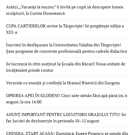
Astăzi, „Vacanța la muzeu” îi invită pe copii să descopere lumea
sculpturii, la Curtea Domnească
CUPA CARTIERELOR revine la Târgoviște! Se pregătește ediția a
XIII-a
Înscrieri în desfășurare la Universitatea Valahia din Târgoviște!
Șase programe de conversie profesională pentru cadrele didactice
Se lucrează în ritm susținut la Școala din Răcari! Noua unitate de
învățământ prinde contur
Vecernie cu emoție și credință la Hramul Bisericii din Gorgota
OPRIREA APEI ÎN GLODENI! Cinci sate rămân fără apă până joi, 6
august, la ora 14:00
ANUNȚ IMPORTANT PENTRU LOCUITORII ORAȘULUI TITU! Se
fac lucrări de dezinsecție în perioada 10–15 august
CHINDIA, START ACASĂ! Duminică, Eugen Popescu se umple din