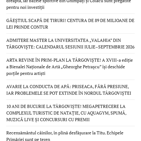
dreaptă, iar bazele sportive din Ghimpați și Colacu sunt pregătite
pentru noi investiții
GĂEȘTIUL SCAPĂ DE TIRURI! CENTURA DE 89 DE MILIOANE DE
LEI PRINDE CONTUR
ADMITERE MASTER LA UNIVERSITATEA „VALAHIA” DIN
TÂRGOVIȘTE: CALENDARUL SESIUNII IULIE–SEPTEMBRIE 2026
ARTA REVINE ÎN PRIM-PLAN LA TÂRGOVIȘTE! A XVIII-a ediție
a Bienalei Naționale de Artă „Gheorghe Petrașcu” își deschide
porțile pentru artiști
AVARIE LA CONDUCTA DE APĂ: PRISEACA, FĂRĂ PRESIUNE,
IAR PROBLEMELE SE POT EXTINDE ÎN NORDUL TÂRGOVIȘTEI
10 ANI DE BUCURIE LA TÂRGOVIȘTE! MEGAPETRECERE LA
COMPLEXUL TURISTIC DE NATAȚIE, CU AQUAGYM, SPUMĂ,
MUZICĂ LIVE ȘI CONCURSURI CU PREMII
Recensământul câinilor, în plină desfășurare la Titu. Echipele
Primăriei sunt pe teren