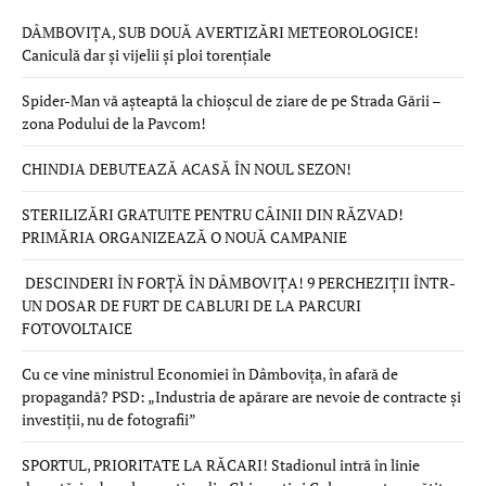
DÂMBOVIȚA, SUB DOUĂ AVERTIZĂRI METEOROLOGICE!
Caniculă dar și vijelii și ploi torențiale
Spider-Man vă așteaptă la chioșcul de ziare de pe Strada Gării –
zona Podului de la Pavcom!
CHINDIA DEBUTEAZĂ ACASĂ ÎN NOUL SEZON!
STERILIZĂRI GRATUITE PENTRU CÂINII DIN RĂZVAD!
PRIMĂRIA ORGANIZEAZĂ O NOUĂ CAMPANIE
DESCINDERI ÎN FORȚĂ ÎN DÂMBOVIȚA! 9 PERCHEZIȚII ÎNTR-
UN DOSAR DE FURT DE CABLURI DE LA PARCURI
FOTOVOLTAICE
Cu ce vine ministrul Economiei în Dâmbovița, în afară de
propagandă? PSD: „Industria de apărare are nevoie de contracte și
investiții, nu de fotografii”
SPORTUL, PRIORITATE LA RĂCARI! Stadionul intră în linie