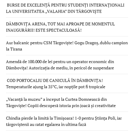
BURSE DE EXCELENȚĂ PENTRU STUDENȚI INTERNAȚIONALI
LA UNIVERSITATEA „VALAHIA” DIN TÂRGOVIȘTE
DÂMBOVIȚA ARENA, TOT MAI APROAPE DE MOMENTUL
INAUGURĂRII! ESTE SPECTACULOASĂ!
Aur balcanic pentru CSM Târgoviște! Gogu Dragoș, dublu campion
la Tirana
Amendă de 100.000 de lei pentru un operator economic din
Dâmbovița! Autorizația de mediu, în pericol de suspendare
COD PORTOCALIU DE CANICULĂ ÎN DÂMBOVIȚA!
Temperaturile ajung la 35°C, iar nopțile pot fi tropicale
„Vacanță la muzeu” a început la Curtea Domnească din
Târgoviște! Copiii descoperă istoria prin joacă și creativitate
Chindia pierde la limită la Timișoara! 1-0 pentru Știința Poli, iar
târgoviștenii au ratat egalarea în ultima fază