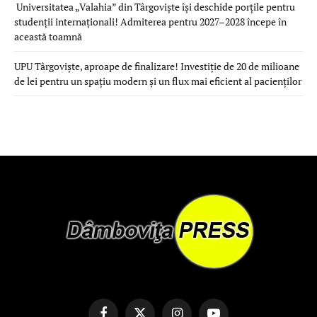
Universitatea „Valahia” din Târgoviște își deschide porțile pentru
studenții internaționali! Admiterea pentru 2027–2028 începe în
această toamnă
UPU Târgoviște, aproape de finalizare! Investiție de 20 de milioane
de lei pentru un spațiu modern și un flux mai eficient al pacienților