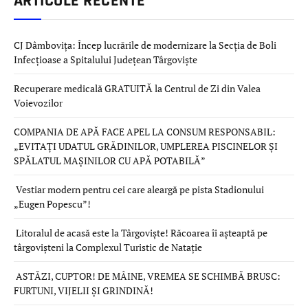
ARTICOLE RECENTE
CJ Dâmbovița: Încep lucrările de modernizare la Secția de Boli
Infecțioase a Spitalului Județean Târgoviște
Recuperare medicală GRATUITĂ la Centrul de Zi din Valea
Voievozilor
COMPANIA DE APĂ FACE APEL LA CONSUM RESPONSABIL:
„EVITAȚI UDATUL GRĂDINILOR, UMPLEREA PISCINELOR ȘI
SPĂLATUL MAȘINILOR CU APĂ POTABILĂ”
Vestiar modern pentru cei care aleargă pe pista Stadionului
„Eugen Popescu”!
Litoralul de acasă este la Târgoviște! Răcoarea îi așteaptă pe
târgovișteni la Complexul Turistic de Natație
ASTĂZI, CUPTOR! DE MÂINE, VREMEA SE SCHIMBĂ BRUSC:
FURTUNI, VIJELII ȘI GRINDINĂ!