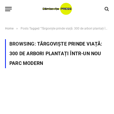
»
Home
Posts Tagged "Târgoviște prinde viață: 300 de arbori plantați într-un nou parc modern"
BROWSING:
TÂRGOVIȘTE PRINDE VIAȚĂ:
300 DE ARBORI PLANTAȚI ÎNTR-UN NOU
PARC MODERN