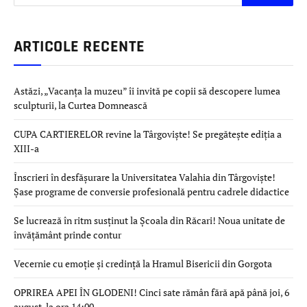
ARTICOLE RECENTE
Astăzi, „Vacanța la muzeu” îi invită pe copii să descopere lumea
sculpturii, la Curtea Domnească
CUPA CARTIERELOR revine la Târgoviște! Se pregătește ediția a
XIII-a
Înscrieri în desfășurare la Universitatea Valahia din Târgoviște!
Șase programe de conversie profesională pentru cadrele didactice
Se lucrează în ritm susținut la Școala din Răcari! Noua unitate de
învățământ prinde contur
Vecernie cu emoție și credință la Hramul Bisericii din Gorgota
OPRIREA APEI ÎN GLODENI! Cinci sate rămân fără apă până joi, 6
august, la ora 14:00