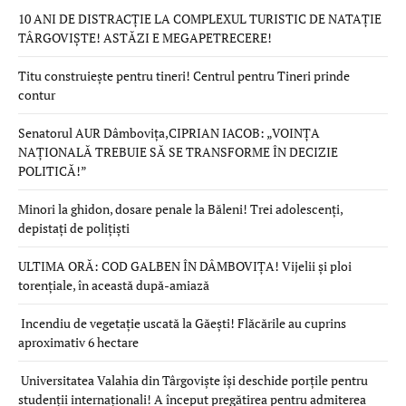
10 ANI DE DISTRACȚIE LA COMPLEXUL TURISTIC DE NATAȚIE
TÂRGOVIȘTE! ASTĂZI E MEGAPETRECERE!
Titu construiește pentru tineri! Centrul pentru Tineri prinde
contur
Senatorul AUR Dâmbovița,CIPRIAN IACOB: „VOINȚA
NAȚIONALĂ TREBUIE SĂ SE TRANSFORME ÎN DECIZIE
POLITICĂ!”
Minori la ghidon, dosare penale la Băleni! Trei adolescenți,
depistați de polițiști
ULTIMA ORĂ: COD GALBEN ÎN DÂMBOVIȚA! Vijelii și ploi
torențiale, în această după-amiază
Incendiu de vegetație uscată la Găești! Flăcările au cuprins
aproximativ 6 hectare
Universitatea Valahia din Târgoviște își deschide porțile pentru
studenții internaționali! A început pregătirea pentru admiterea