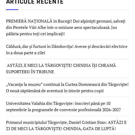
ARTICOLE RECENTE
PREMIERĂ NAȚIONALĂ în Bucegi! Doi alpiniști germani, salvați
din Peretele Văii Albe într-o misiune aero spectaculoasă. Jos
pălăria pentru toți cei implicați!
Căldură, dar și furtuni în Dâmbovița! Averse și descărcări electrice
în a doua parte a zilei
ASTĂZI, E MECI LA TÂRGOVIȘTE! CHINDIA ÎȘI CHEAMĂ
SUPORTERII ÎN TRIBUNE
„Vacanța la muzeu” continuă la Curtea Domnească din Târgoviște!
O nouă săptămână de aventură în istorie pentru copii
Universitatea Valahia din Târgoviște: înscrieri până pe 10
septembrie la programele de conversie profesională 2026-2027
Primarul municipiului Târgoviște, Daniel Cristian Stan: ASTĂZI E
ZI DE MECI LA TÂRGOVIȘTE! CHINDIA, GATA DE LUPTĂ!