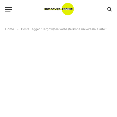
»
Home
Posts Tagged "Târgoviștea vorbește limba universală a artei"