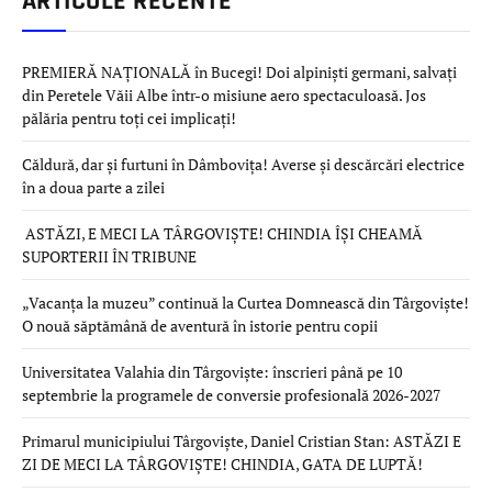
ARTICOLE RECENTE
PREMIERĂ NAȚIONALĂ în Bucegi! Doi alpiniști germani, salvați
din Peretele Văii Albe într-o misiune aero spectaculoasă. Jos
pălăria pentru toți cei implicați!
Căldură, dar și furtuni în Dâmbovița! Averse și descărcări electrice
în a doua parte a zilei
ASTĂZI, E MECI LA TÂRGOVIȘTE! CHINDIA ÎȘI CHEAMĂ
SUPORTERII ÎN TRIBUNE
„Vacanța la muzeu” continuă la Curtea Domnească din Târgoviște!
O nouă săptămână de aventură în istorie pentru copii
Universitatea Valahia din Târgoviște: înscrieri până pe 10
septembrie la programele de conversie profesională 2026-2027
Primarul municipiului Târgoviște, Daniel Cristian Stan: ASTĂZI E
ZI DE MECI LA TÂRGOVIȘTE! CHINDIA, GATA DE LUPTĂ!