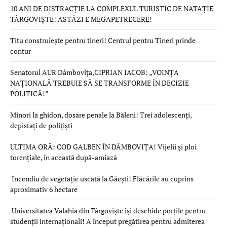
10 ANI DE DISTRACȚIE LA COMPLEXUL TURISTIC DE NATAȚIE
TÂRGOVIȘTE! ASTĂZI E MEGAPETRECERE!
Titu construiește pentru tineri! Centrul pentru Tineri prinde
contur
Senatorul AUR Dâmbovița,CIPRIAN IACOB: „VOINȚA
NAȚIONALĂ TREBUIE SĂ SE TRANSFORME ÎN DECIZIE
POLITICĂ!”
Minori la ghidon, dosare penale la Băleni! Trei adolescenți,
depistați de polițiști
ULTIMA ORĂ: COD GALBEN ÎN DÂMBOVIȚA! Vijelii și ploi
torențiale, în această după-amiază
Incendiu de vegetație uscată la Găești! Flăcările au cuprins
aproximativ 6 hectare
Universitatea Valahia din Târgoviște își deschide porțile pentru
studenții internaționali! A început pregătirea pentru admiterea