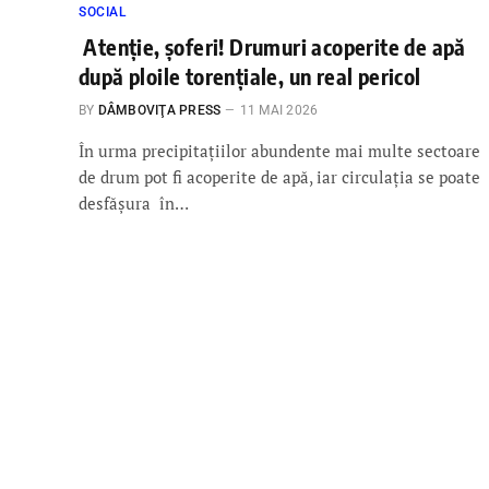
SOCIAL
Atenție, șoferi! Drumuri acoperite de apă
după ploile torențiale, un real pericol
BY
DÂMBOVIŢA PRESS
11 MAI 2026
În urma precipitațiilor abundente mai multe sectoare
de drum pot fi acoperite de apă, iar circulația se poate
desfășura în…