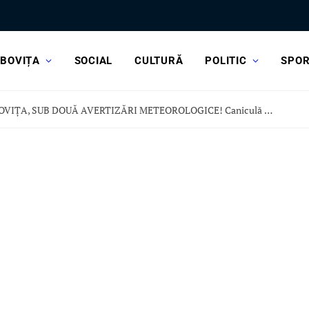
BOVIȚA
SOCIAL
CULTURĂ
POLITIC
SPO
DÂMBOVIȚA, SUB DOUĂ AVERTIZĂRI METEOROLOGICE! Caniculă dar și vijelii și ploi torențiale