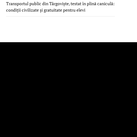
Transportul public din Târgoviște, testat în plină caniculă:
condiții civilizate și gratuitate pentru elevi