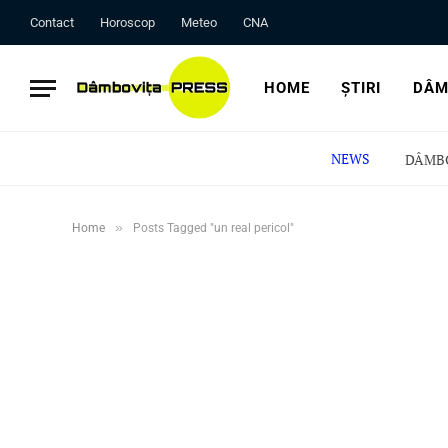
Contact
Horoscop
Meteo
CNA
HOME
ȘTIRI
DÂM
NEWS
»
Home
Posts Tagged "un real pericol"