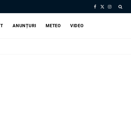
Facebook
X
Instagram
(Twitter)
RT
ANUNȚURI
METEO
VIDEO