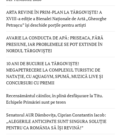
ARTA REVINE ÎN PRIM-PLAN LA TÂRGOVIȘTE! A
XVIII-a ediție a Bienalei Naționale de Artă „Gheorghe
Petrașcu” își deschide porțile pentru artiști
AVARIE LA CONDUCTA DE APĂ: PRISEACA, FĂRĂ
PRESIUNE, IAR PROBLEMELE SE POT EXTINDE ÎN
NORDUL TÂRGOVIȘTEI
10 ANI DE BUCURIE LA TÂRGOVIȘTE!
MEGAPETRECERE LA COMPLEXUL TURISTIC DE
NATAȚIE, CU AQUAGYM, SPUMĂ, MUZICĂ LIVE ȘI
CONCURSURI CU PREMII
Recensământul câinilor, în plină desfășurare la Titu.
Echipele Primăriei sunt pe teren
Senatorul AUR Dâmbovița, Ciprian Constantin Iacob:
„ALEGERILE ANTICIPATE SUNT SINGURA SOLUȚIE
PENTRU CA ROMÂNIA SĂ ÎȘI REVINĂ!”