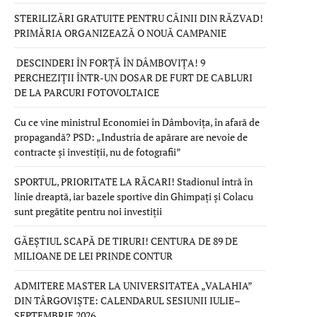
STERILIZĂRI GRATUITE PENTRU CÂINII DIN RĂZVAD!
PRIMĂRIA ORGANIZEAZĂ O NOUĂ CAMPANIE
DESCINDERI ÎN FORȚĂ ÎN DÂMBOVIȚA! 9
PERCHEZIȚII ÎNTR-UN DOSAR DE FURT DE CABLURI
DE LA PARCURI FOTOVOLTAICE
Cu ce vine ministrul Economiei în Dâmbovița, în afară de
propagandă? PSD: „Industria de apărare are nevoie de
contracte și investiții, nu de fotografii”
SPORTUL, PRIORITATE LA RĂCARI! Stadionul intră în
linie dreaptă, iar bazele sportive din Ghimpați și Colacu
sunt pregătite pentru noi investiții
GĂEȘTIUL SCAPĂ DE TIRURI! CENTURA DE 89 DE
MILIOANE DE LEI PRINDE CONTUR
ADMITERE MASTER LA UNIVERSITATEA „VALAHIA”
DIN TÂRGOVIȘTE: CALENDARUL SESIUNII IULIE–
SEPTEMBRIE 2026