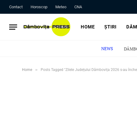
Contact
Horoscop
Meteo
CNA
HOME
ȘTIRI
DÂM
NEWS
»
Home
Posts Tagged "Zilele Județului Dâmbovița 2026 s-au înche