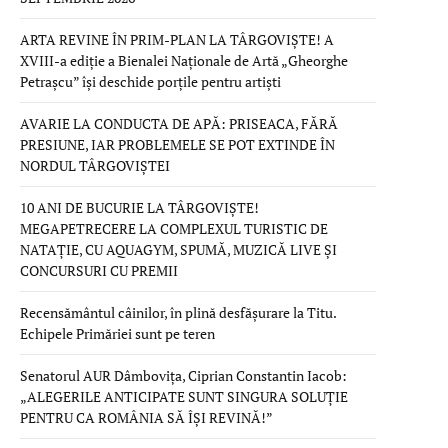
ARTA REVINE ÎN PRIM-PLAN LA TÂRGOVIȘTE! A
XVIII-a ediție a Bienalei Naționale de Artă „Gheorghe
Petrașcu” își deschide porțile pentru artiști
AVARIE LA CONDUCTA DE APĂ: PRISEACA, FĂRĂ
PRESIUNE, IAR PROBLEMELE SE POT EXTINDE ÎN
NORDUL TÂRGOVIȘTEI
10 ANI DE BUCURIE LA TÂRGOVIȘTE!
MEGAPETRECERE LA COMPLEXUL TURISTIC DE
NATAȚIE, CU AQUAGYM, SPUMĂ, MUZICĂ LIVE ȘI
CONCURSURI CU PREMII
Recensământul câinilor, în plină desfășurare la Titu.
Echipele Primăriei sunt pe teren
Senatorul AUR Dâmbovița, Ciprian Constantin Iacob:
„ALEGERILE ANTICIPATE SUNT SINGURA SOLUȚIE
PENTRU CA ROMÂNIA SĂ ÎȘI REVINĂ!”