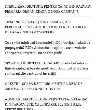
STERILIZĂRI GRATUITE PENTRU CÂINII DIN RĂZVAD!
PRIMĂRIA ORGANIZEAZĂ O NOUĂ CAMPANIE
DESCINDERI ÎN FORȚĂ ÎN DÂMBOVIȚA! 9
PERCHEZIȚII ÎNTR-UN DOSAR DE FURT DE CABLURI
DE LA PARCURI FOTOVOLTAICE
Cu ce vine ministrul Economiei în Dâmbovița, în afară de
propagandă? PSD: „Industria de apărare are nevoie de
contracte și investiții, nu de fotografii”
SPORTUL, PRIORITATE LA RĂCARI! Stadionul intră în
linie dreaptă, iar bazele sportive din Ghimpați și Colacu
sunt pregătite pentru noi investiții
GĂEȘTIUL SCAPĂ DE TIRURI! CENTURA DE 89 DE
MILIOANE DE LEI PRINDE CONTUR
ADMITERE MASTER LA UNIVERSITATEA „VALAHIA”
DIN TÂRGOVIȘTE: CALENDARUL SESIUNII IULIE–
SEPTEMBRIE 2026