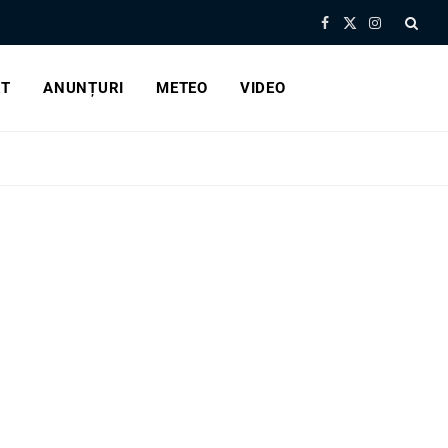
Facebook
X
Instagram
(Twitter)
RT
ANUNȚURI
METEO
VIDEO