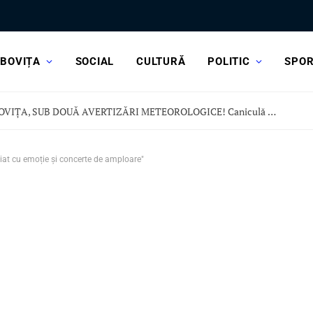
BOVIȚA
SOCIAL
CULTURĂ
POLITIC
SPO
DÂMBOVIȚA, SUB DOUĂ AVERTIZĂRI METEOROLOGICE! Caniculă dar și vijelii și ploi torențiale
iat cu emoție și concerte de amploare"