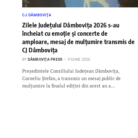
CJ DÂMBOVIŢA
Zilele Județului Dâmbovița 2026 s-au
încheiat cu emoție și concerte de
amploare, mesaj de mulțumire transmis de
CJ Dâmbovița
BY
DÂMBOVIŢA PRESS
9 IUNIE 2026
Președintele Consiliului Județean Dâmbovița,
Corneliu Ștefan, a transmis un mesaj public de
mulțumire la finalul ediției din acest an a…