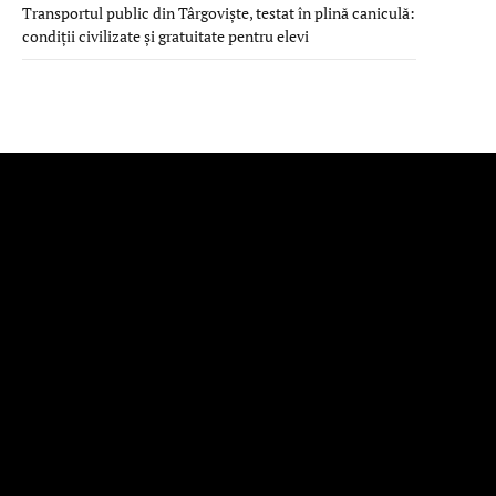
Transportul public din Târgoviște, testat în plină caniculă:
condiții civilizate și gratuitate pentru elevi