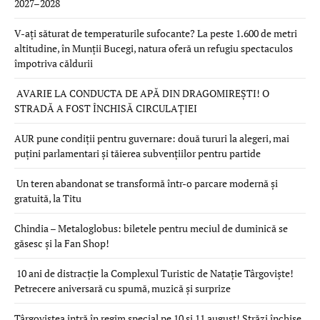
2027–2028
V-ați săturat de temperaturile sufocante? La peste 1.600 de metri
altitudine, în Munții Bucegi, natura oferă un refugiu spectaculos
împotriva căldurii
AVARIE LA CONDUCTA DE APĂ DIN DRAGOMIREȘTI! O
STRADĂ A FOST ÎNCHISĂ CIRCULAȚIEI
AUR pune condiții pentru guvernare: două tururi la alegeri, mai
puțini parlamentari și tăierea subvențiilor pentru partide
Un teren abandonat se transformă într-o parcare modernă și
gratuită, la Titu
Chindia – Metaloglobus: biletele pentru meciul de duminică se
găsesc și la Fan Shop!
10 ani de distracție la Complexul Turistic de Natație Târgoviște!
Petrecere aniversară cu spumă, muzică și surprize
Târgoviștea intră în regim special pe 10 și 11 august! Străzi închise