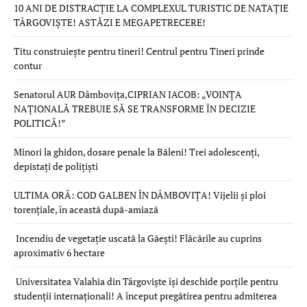
10 ANI DE DISTRACȚIE LA COMPLEXUL TURISTIC DE NATAȚIE
TÂRGOVIȘTE! ASTĂZI E MEGAPETRECERE!
Titu construiește pentru tineri! Centrul pentru Tineri prinde
contur
Senatorul AUR Dâmbovița,CIPRIAN IACOB: „VOINȚA
NAȚIONALĂ TREBUIE SĂ SE TRANSFORME ÎN DECIZIE
POLITICĂ!”
Minori la ghidon, dosare penale la Băleni! Trei adolescenți,
depistați de polițiști
ULTIMA ORĂ: COD GALBEN ÎN DÂMBOVIȚA! Vijelii și ploi
torențiale, în această după-amiază
Incendiu de vegetație uscată la Găești! Flăcările au cuprins
aproximativ 6 hectare
Universitatea Valahia din Târgoviște își deschide porțile pentru
studenții internaționali! A început pregătirea pentru admiterea