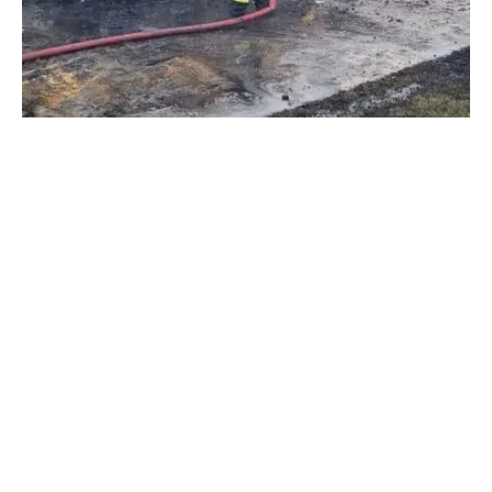
ȘTIRI
Incendiu puternic la Comișani.
Două autoturisme și mai multe
construcții, cuprinse de flăcări
DÂMBOVIŢA PRESS
31 MAI 2026