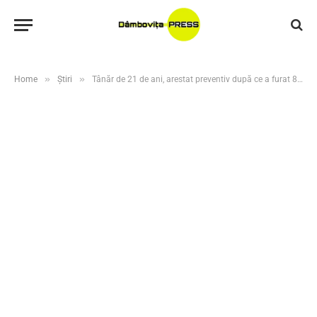
»
»
Home
Știri
Tânăr de 21 de ani, arestat preventiv după ce a furat 80 de litri de combustibil dintr-un utilaj din Gura Șuții