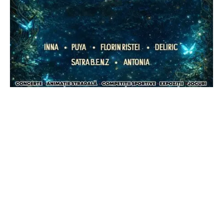
CJ DÂMBOVIŢA
Zilele Județului Dâmbovița 2026:
patru zile de sărbătoare, cultură
și concerte în Parcul Chindia