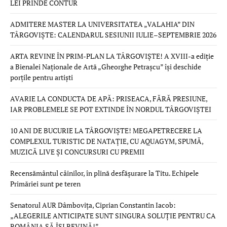
LEI PRINDE CONTUR
ADMITERE MASTER LA UNIVERSITATEA „VALAHIA” DIN
TÂRGOVIȘTE: CALENDARUL SESIUNII IULIE–SEPTEMBRIE 2026
ARTA REVINE ÎN PRIM-PLAN LA TÂRGOVIȘTE! A XVIII-a ediție
a Bienalei Naționale de Artă „Gheorghe Petrașcu” își deschide
porțile pentru artiști
AVARIE LA CONDUCTA DE APĂ: PRISEACA, FĂRĂ PRESIUNE,
IAR PROBLEMELE SE POT EXTINDE ÎN NORDUL TÂRGOVIȘTEI
10 ANI DE BUCURIE LA TÂRGOVIȘTE! MEGAPETRECERE LA
COMPLEXUL TURISTIC DE NATAȚIE, CU AQUAGYM, SPUMĂ,
MUZICĂ LIVE ȘI CONCURSURI CU PREMII
Recensământul câinilor, în plină desfășurare la Titu. Echipele
Primăriei sunt pe teren
Senatorul AUR Dâmbovița, Ciprian Constantin Iacob:
„ALEGERILE ANTICIPATE SUNT SINGURA SOLUȚIE PENTRU CA
ROMÂNIA SĂ ÎȘI REVINĂ!”