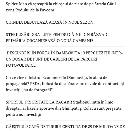
Spider-Man vă așteaptă la chioșcul de ziare de pe Strada Gării –
zona Podului de la Pavcom!
CHINDIA DEBUTEAZĂ ACASĂ ÎN NOUL SEZON!
STERILIZĂRI GRATUITE PENTRU CÂINII DIN RĂZVAD!
PRIMĂRIA ORGANIZEAZĂ O NOUĂ CAMPANIE
DESCINDERI ÎN FORȚĂ ÎN DÂMBOVIȚA! 9 PERCHEZIȚII ÎNTR-
UN DOSAR DE FURT DE CABLURI DE LA PARCURI
FOTOVOLTAICE
Cu ce vine ministrul Economiei în Dâmbovița, în afară de
propagandă? PSD: „Industria de apărare are nevoie de contracte și
investiții, nu de fotografii”
SPORTUL, PRIORITATE LA RĂCARI! Stadionul intră în linie
dreaptă, iar bazele sportive din Ghimpați și Colacu sunt pregătite
pentru noi investiții
GĂEȘTIUL SCAPĂ DE TIRURI! CENTURA DE 89 DE MILIOANE DE