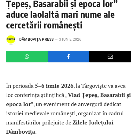
Țepeș, Basarabii și epoca lor”
aduce laolaltă mari nume ale
cercetării românești
DÂMBOVIŢA PRESS
3 IUNIE 2026
În perioada
5–6 iunie 2026
, la Târgoviște va avea
loc conferința științifică „
Vlad Țepeș, Basarabii și
epoca lor
”, un eveniment de anvergură dedicat
istoriei medievale românești, organizat în cadrul
manifestărilor prilejuite de
Zilele Județului
Dâmbovița
.