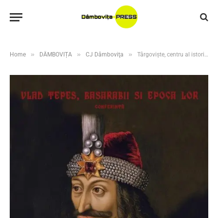
»
»
»
Home
DÂMBOVIȚA
CJ Dâmboviţa
Târgoviște, centru al istoriei medievale: conferința „Vlad Țepeș, Basarabii și epoca lor” aduce laolaltă mari nume ale cercetării românești