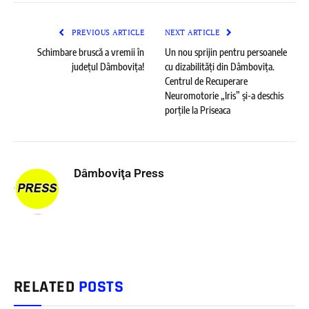
PREVIOUS ARTICLE
NEXT ARTICLE
Schimbare bruscă a vremii în
Un nou sprijin pentru persoanele
județul Dâmbovița!
cu dizabilități din Dâmbovița.
Centrul de Recuperare
Neuromotorie „Iris” și-a deschis
porțile la Priseaca
Dâmboviţa Press
RELATED
POSTS