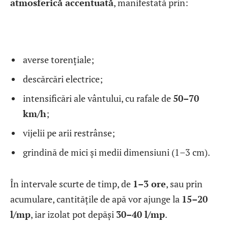
atmosferică accentuată
, manifestată prin:
averse torențiale;
descărcări electrice;
intensificări ale vântului, cu rafale de
50–70
km/h
;
vijelii pe arii restrânse;
grindină de mici și medii dimensiuni (1–3 cm).
În intervale scurte de timp, de
1–3 ore
, sau prin
acumulare, cantitățile de apă vor ajunge la
15–20
l/mp
, iar izolat pot depăși
30–40 l/mp
.