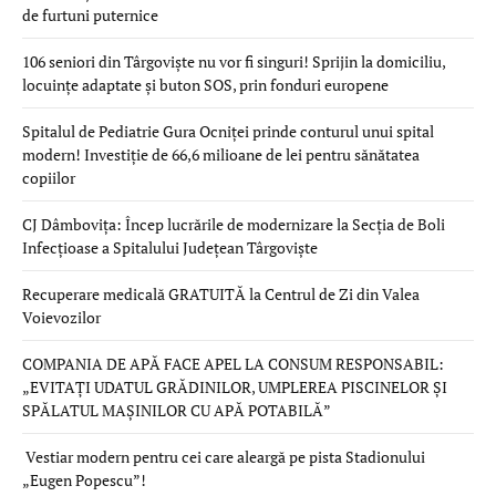
de furtuni puternice
106 seniori din Târgoviște nu vor fi singuri! Sprijin la domiciliu,
locuințe adaptate și buton SOS, prin fonduri europene
Spitalul de Pediatrie Gura Ocniței prinde conturul unui spital
modern! Investiție de 66,6 milioane de lei pentru sănătatea
copiilor
CJ Dâmbovița: Încep lucrările de modernizare la Secția de Boli
Infecțioase a Spitalului Județean Târgoviște
Recuperare medicală GRATUITĂ la Centrul de Zi din Valea
Voievozilor
COMPANIA DE APĂ FACE APEL LA CONSUM RESPONSABIL:
„EVITAȚI UDATUL GRĂDINILOR, UMPLEREA PISCINELOR ȘI
SPĂLATUL MAȘINILOR CU APĂ POTABILĂ”
Vestiar modern pentru cei care aleargă pe pista Stadionului
„Eugen Popescu”!