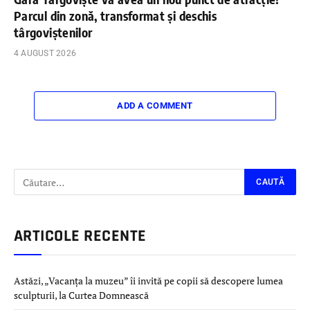
Parcul din zonă, transformat și deschis
târgoviștenilor
4 AUGUST 2026
ADD A COMMENT
ARTICOLE RECENTE
Astăzi, „Vacanța la muzeu” îi invită pe copii să descopere lumea
sculpturii, la Curtea Domnească