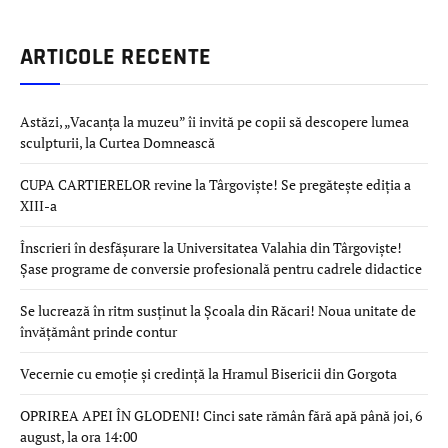
ARTICOLE RECENTE
Astăzi, „Vacanța la muzeu” îi invită pe copii să descopere lumea
sculpturii, la Curtea Domnească
CUPA CARTIERELOR revine la Târgoviște! Se pregătește ediția a
XIII-a
Înscrieri în desfășurare la Universitatea Valahia din Târgoviște!
Șase programe de conversie profesională pentru cadrele didactice
Se lucrează în ritm susținut la Școala din Răcari! Noua unitate de
învățământ prinde contur
Vecernie cu emoție și credință la Hramul Bisericii din Gorgota
OPRIREA APEI ÎN GLODENI! Cinci sate rămân fără apă până joi, 6
august, la ora 14:00