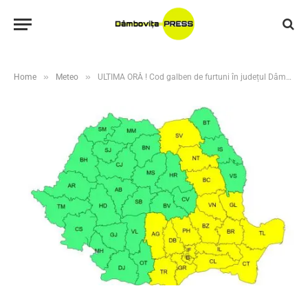
»
»
Home
Meteo
ULTIMA ORĂ ! Cod galben de furtuni în județul Dâmbovița. Averse torențiale, vijelii și grindină până în noaptea de joi spre vineri