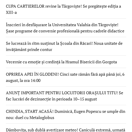
CUPA CARTIERELOR revine la Târgoviște! Se pregătește ediția a
XIII-a
Înscrieri în desfășurare la Universitatea Valahia din Târgoviște!
Șase programe de conversie profesională pentru cadrele didactice
Se lucrează în ritm susținut la Școala din Răcari! Noua unitate de
învățământ prinde contur
Vecernie cu emoție și credință la Hramul Bisericii din Gorgota
OPRIREA APEI ÎN GLODENI! Cinci sate rămân fără apă până joi, 6
august, la ora 14:00
ANUNȚ IMPORTANT PENTRU LOCUITORII ORAȘULUI TITU! Se
fac lucrări de dezinsecție în perioada 10–15 august
CHINDIA, START ACASĂ! Duminică, Eugen Popescu se umple din
nou: duel cu Metaloglobus
Dâmbovița, sub dublă avertizare meteo! Caniculă extremă, urmată