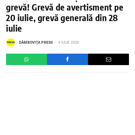
grevă! Grevă de avertisment pe
20 iulie, grevă generală din 28
iulie
DÂMBOVIŢA PRESS
9 IULIE 2026
Consiliul Național al Federației SANITAS din
România a decis declanșarea grevei împotriva
politicilor economice și sociale ale Guvernului,
decizie care va fi aplicată și în unitățile sanitare din
județul Dâmbovița.