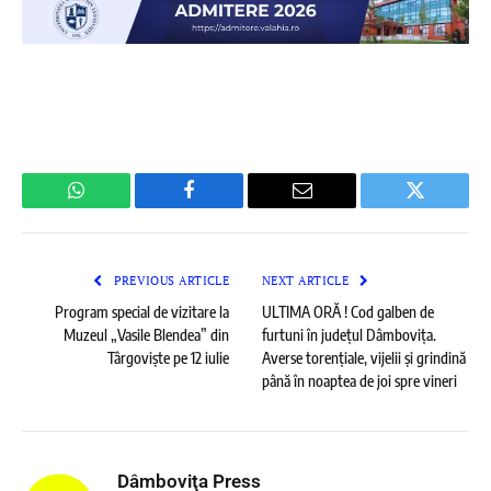
WhatsApp
Facebook
Email
Twitter
PREVIOUS ARTICLE
NEXT ARTICLE
Program special de vizitare la
ULTIMA ORĂ ! Cod galben de
Muzeul „Vasile Blendea” din
furtuni în județul Dâmbovița.
Târgoviște pe 12 iulie
Averse torențiale, vijelii și grindină
până în noaptea de joi spre vineri
Dâmboviţa Press