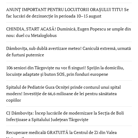
ANUNȚ IMPORTANT PENTRU LOCUITORII ORAȘULUI TITU! Se
fac lucrări de dezinsecție în perioada 10–15 august
CHINDIA, START ACASĂ! Duminică, Eugen Popescu se umple din
nou: duel cu Metaloglobus
Dâmbovița, sub dublă avertizare meteo! Caniculă extremă, urmată
de furtuni puternice
106 seniori din Târgoviște nu vor fi singuri! Sprijin la domiciliu,
locuințe adaptate și buton SOS, prin fonduri europene
Spitalul de Pediatrie Gura Ocniței prinde conturul unui spital
modern! Investiție de 66,6 milioane de lei pentru sănătatea
copiilor
CJ Dâmbovița: Încep lucrările de modernizare la Secția de Boli
Infecțioase a Spitalului Județean Târgoviște
Recuperare medicală GRATUITĂ la Centrul de Zi din Valea