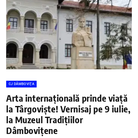
CJ DÂMBOVIŢA
Arta internațională prinde viață
la Târgoviște! Vernisaj pe 9 iulie,
la Muzeul Tradițiilor
Dâmbovițene