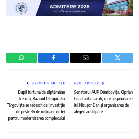
WhatsApp
Facebook
Email
Twitter
PREVIOUS ARTICLE
NEXT ARTICLE
După furtuna de săptămâna
Senatorul AUR Dâmbovița, Ciprian
trecută, Bazinul Olimpic din
Constantin Iacob, cere suspendarea
Târgoviște se redeschide! Investiție
lui Nicușor Dan și organizarea de
de peste 34 de milioane de lei
alegeri anticipate
pentru modernizarea complexului