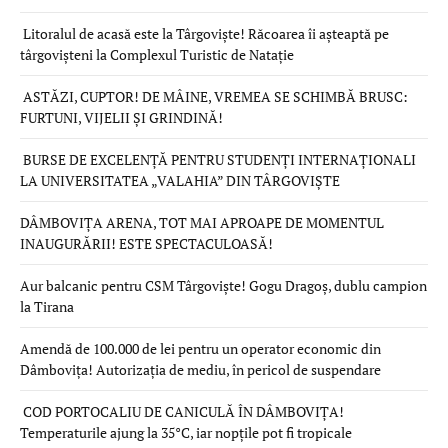
Litoralul de acasă este la Târgoviște! Răcoarea îi așteaptă pe
târgovișteni la Complexul Turistic de Natație
ASTĂZI, CUPTOR! DE MÂINE, VREMEA SE SCHIMBĂ BRUSC:
FURTUNI, VIJELII ȘI GRINDINĂ!
BURSE DE EXCELENȚĂ PENTRU STUDENȚI INTERNAȚIONALI
LA UNIVERSITATEA „VALAHIA” DIN TÂRGOVIȘTE
DÂMBOVIȚA ARENA, TOT MAI APROAPE DE MOMENTUL
INAUGURĂRII! ESTE SPECTACULOASĂ!
Aur balcanic pentru CSM Târgoviște! Gogu Dragoș, dublu campion
la Tirana
Amendă de 100.000 de lei pentru un operator economic din
Dâmbovița! Autorizația de mediu, în pericol de suspendare
COD PORTOCALIU DE CANICULĂ ÎN DÂMBOVIȚA!
Temperaturile ajung la 35°C, iar nopțile pot fi tropicale