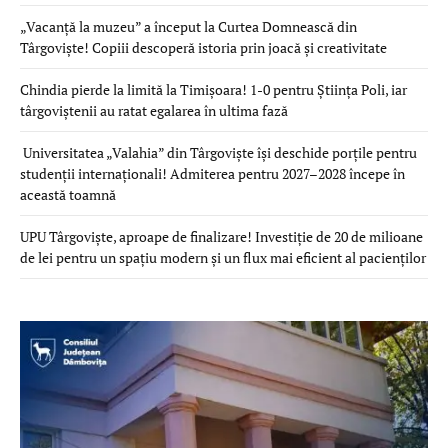
„Vacanță la muzeu” a început la Curtea Domnească din
Târgoviște! Copiii descoperă istoria prin joacă și creativitate
Chindia pierde la limită la Timișoara! 1-0 pentru Știința Poli, iar
târgoviștenii au ratat egalarea în ultima fază
Universitatea „Valahia” din Târgoviște își deschide porțile pentru
studenții internaționali! Admiterea pentru 2027–2028 începe în
această toamnă
UPU Târgoviște, aproape de finalizare! Investiție de 20 de milioane
de lei pentru un spațiu modern și un flux mai eficient al pacienților