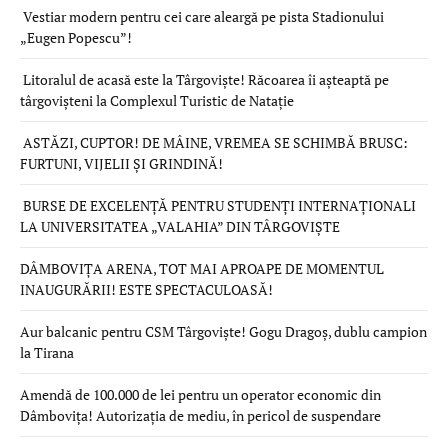
Vestiar modern pentru cei care aleargă pe pista Stadionului
„Eugen Popescu”!
Litoralul de acasă este la Târgoviște! Răcoarea îi așteaptă pe
târgovișteni la Complexul Turistic de Natație
ASTĂZI, CUPTOR! DE MÂINE, VREMEA SE SCHIMBĂ BRUSC:
FURTUNI, VIJELII ȘI GRINDINĂ!
BURSE DE EXCELENȚĂ PENTRU STUDENȚI INTERNAȚIONALI
LA UNIVERSITATEA „VALAHIA” DIN TÂRGOVIȘTE
DÂMBOVIȚA ARENA, TOT MAI APROAPE DE MOMENTUL
INAUGURĂRII! ESTE SPECTACULOASĂ!
Aur balcanic pentru CSM Târgoviște! Gogu Dragoș, dublu campion
la Tirana
Amendă de 100.000 de lei pentru un operator economic din
Dâmbovița! Autorizația de mediu, în pericol de suspendare