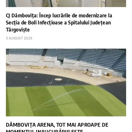
CJ Dâmbovița: Încep lucrările de modernizare la
Secția de Boli Infecțioase a Spitalului Județean
Târgoviște
5 AUGUST 2026
DÂMBOVIȚA ARENA, TOT MAI APROAPE DE
MOMENTUL INAUGURĂRII! ESTE