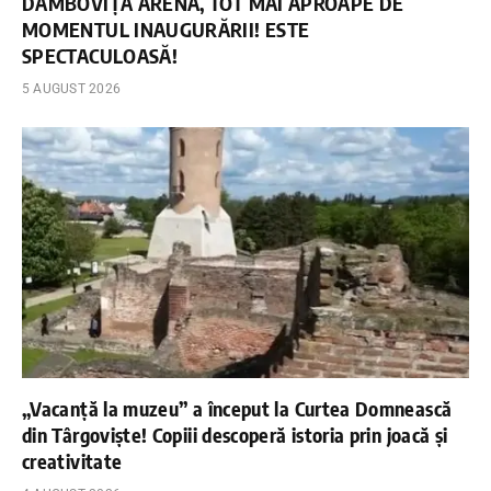
DÂMBOVIȚA ARENA, TOT MAI APROAPE DE
MOMENTUL INAUGURĂRII! ESTE
SPECTACULOASĂ!
5 AUGUST 2026
„Vacanță la muzeu” a început la Curtea Domnească
din Târgoviște! Copiii descoperă istoria prin joacă și
creativitate