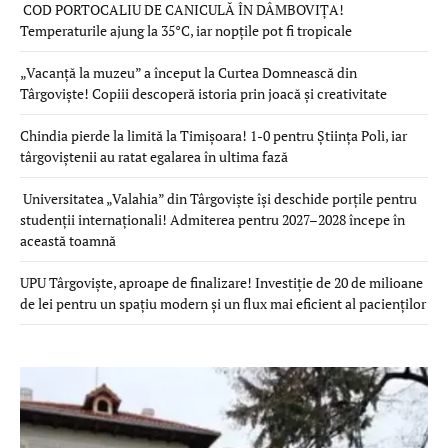
COD PORTOCALIU DE CANICULĂ ÎN DÂMBOVIȚA!
Temperaturile ajung la 35°C, iar nopțile pot fi tropicale
„Vacanță la muzeu” a început la Curtea Domnească din
Târgoviște! Copiii descoperă istoria prin joacă și creativitate
Chindia pierde la limită la Timișoara! 1-0 pentru Știința Poli, iar
târgoviștenii au ratat egalarea în ultima fază
Universitatea „Valahia” din Târgoviște își deschide porțile pentru
studenții internaționali! Admiterea pentru 2027–2028 începe în
această toamnă
UPU Târgoviște, aproape de finalizare! Investiție de 20 de milioane
de lei pentru un spațiu modern și un flux mai eficient al pacienților