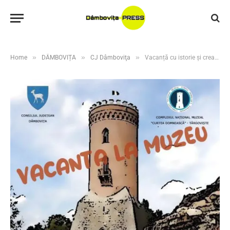
»
»
»
Home
DÂMBOVIȚA
CJ Dâmboviţa
Vacanță cu istorie și creativitate! Ateliere gratuite pentru copii la Curtea Domnească din Târgoviște