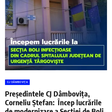
CJ DÂMBOVIŢA
Președintele CJ Dâmbovița,
Corneliu Ștefan: Încep lucrările
de modernizare a Secției de Boli