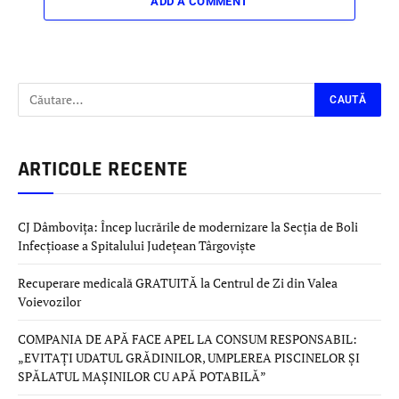
ADD A COMMENT
ARTICOLE RECENTE
CJ Dâmbovița: Încep lucrările de modernizare la Secția de Boli
Infecțioase a Spitalului Județean Târgoviște
Recuperare medicală GRATUITĂ la Centrul de Zi din Valea
Voievozilor
COMPANIA DE APĂ FACE APEL LA CONSUM RESPONSABIL:
„EVITAȚI UDATUL GRĂDINILOR, UMPLEREA PISCINELOR ȘI
SPĂLATUL MAȘINILOR CU APĂ POTABILĂ”