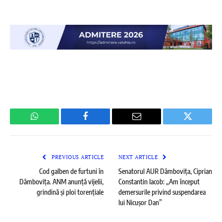
WhatsApp
Facebook
Email
Twitter
PREVIOUS ARTICLE
NEXT ARTICLE
Cod galben de furtuni în
Senatorul AUR Dâmbovița, Ciprian
Dâmbovița. ANM anunță vijelii,
Constantin Iacob: „Am început
grindină și ploi torențiale
demersurile privind suspendarea
lui Nicușor Dan”