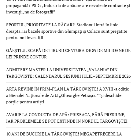
propagandă? PSD: „Industria de apărare are nevoie de contracte și
investiții, nu de fotografii”
SPORTUL, PRIORITATE LA RĂCARI! Stadionul intră în linie
dreaptă, iar bazele sportive din Ghimpați și Colacu sunt pregătite
pentru noi investiții
GĂEȘTIUL SCAPĂ DE TIRURI! CENTURA DE 89 DE MILIOANE DE
LEI PRINDE CONTUR
ADMITERE MASTER LA UNIVERSITATEA „VALAHIA” DIN
TÂRGOVIȘTE: CALENDARUL SESIUNII IULIE–SEPTEMBRIE 2026
ARTA REVINE ÎN PRIM-PLAN LA TÂRGOVIȘTE! A XVIII-a ediție
a Bienalei Naționale de Artă „Gheorghe Petrașcu” își deschide
porțile pentru artiști
AVARIE LA CONDUCTA DE APĂ: PRISEACA, FĂRĂ PRESIUNE,
IAR PROBLEMELE SE POT EXTINDE ÎN NORDUL TÂRGOVIȘTEI
10 ANI DE BUCURIE LA TÂRGOVIȘTE! MEGAPETRECERE LA