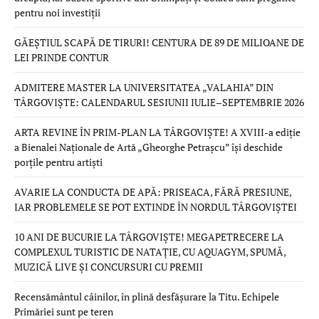
pentru noi investiții
GĂEȘTIUL SCAPĂ DE TIRURI! CENTURA DE 89 DE MILIOANE DE
LEI PRINDE CONTUR
ADMITERE MASTER LA UNIVERSITATEA „VALAHIA” DIN
TÂRGOVIȘTE: CALENDARUL SESIUNII IULIE–SEPTEMBRIE 2026
ARTA REVINE ÎN PRIM-PLAN LA TÂRGOVIȘTE! A XVIII-a ediție
a Bienalei Naționale de Artă „Gheorghe Petrașcu” își deschide
porțile pentru artiști
AVARIE LA CONDUCTA DE APĂ: PRISEACA, FĂRĂ PRESIUNE,
IAR PROBLEMELE SE POT EXTINDE ÎN NORDUL TÂRGOVIȘTEI
10 ANI DE BUCURIE LA TÂRGOVIȘTE! MEGAPETRECERE LA
COMPLEXUL TURISTIC DE NATAȚIE, CU AQUAGYM, SPUMĂ,
MUZICĂ LIVE ȘI CONCURSURI CU PREMII
Recensământul câinilor, în plină desfășurare la Titu. Echipele
Primăriei sunt pe teren