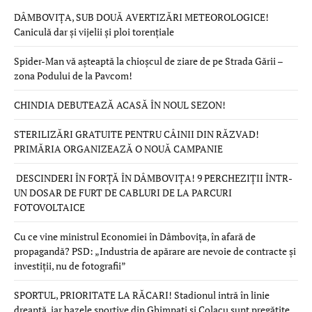
DÂMBOVIȚA, SUB DOUĂ AVERTIZĂRI METEOROLOGICE!
Caniculă dar și vijelii și ploi torențiale
Spider-Man vă așteaptă la chioșcul de ziare de pe Strada Gării –
zona Podului de la Pavcom!
CHINDIA DEBUTEAZĂ ACASĂ ÎN NOUL SEZON!
STERILIZĂRI GRATUITE PENTRU CÂINII DIN RĂZVAD!
PRIMĂRIA ORGANIZEAZĂ O NOUĂ CAMPANIE
DESCINDERI ÎN FORȚĂ ÎN DÂMBOVIȚA! 9 PERCHEZIȚII ÎNTR-
UN DOSAR DE FURT DE CABLURI DE LA PARCURI
FOTOVOLTAICE
Cu ce vine ministrul Economiei în Dâmbovița, în afară de
propagandă? PSD: „Industria de apărare are nevoie de contracte și
investiții, nu de fotografii”
SPORTUL, PRIORITATE LA RĂCARI! Stadionul intră în linie
dreaptă, iar bazele sportive din Ghimpați și Colacu sunt pregătite