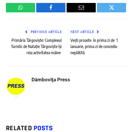
WhatsApp
Facebook
Email
Twitter
PREVIOUS ARTICLE
NEXT ARTICLE
Primăria Târgoviște: Complexul
Vești proaste în prima zi de 1
Turistic de Natație Târgoviște își
ianuarie, prima zi de concediu
reia activitatea mâine
neplătită
Dâmboviţa Press
RELATED
POSTS