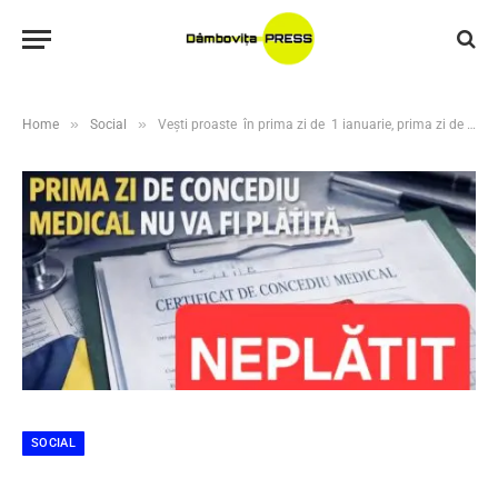
»
»
Home
Social
Vești proaste în prima zi de 1 ianuarie, prima zi de concediu neplătită
SOCIAL