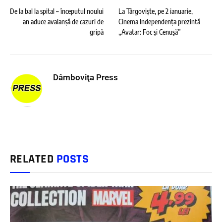
De la bal la spital – începutul noului
La Târgoviște, pe 2 ianuarie,
an aduce avalanșă de cazuri de
Cinema Independența prezintă
gripă
„Avatar: Foc și Cenușă”
Dâmboviţa Press
RELATED
POSTS