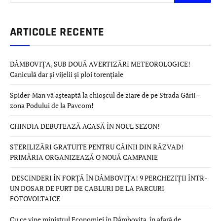
ARTICOLE RECENTE
DÂMBOVIȚA, SUB DOUĂ AVERTIZĂRI METEOROLOGICE!
Caniculă dar și vijelii și ploi torențiale
Spider-Man vă așteaptă la chioșcul de ziare de pe Strada Gării –
zona Podului de la Pavcom!
CHINDIA DEBUTEAZĂ ACASĂ ÎN NOUL SEZON!
STERILIZĂRI GRATUITE PENTRU CÂINII DIN RĂZVAD!
PRIMĂRIA ORGANIZEAZĂ O NOUĂ CAMPANIE
DESCINDERI ÎN FORȚĂ ÎN DÂMBOVIȚA! 9 PERCHEZIȚII ÎNTR-
UN DOSAR DE FURT DE CABLURI DE LA PARCURI
FOTOVOLTAICE
Cu ce vine ministrul Economiei în Dâmbovița, în afară de