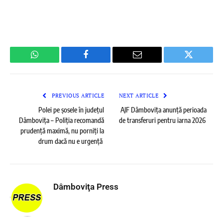
WhatsApp
Facebook
Email
Twitter
PREVIOUS ARTICLE
NEXT ARTICLE
Polei pe șosele în județul
AJF Dâmbovița anunță perioada
Dâmbovița – Poliția recomandă
de transferuri pentru iarna 2026
prudență maximă, nu porniți la
drum dacă nu e urgență
Dâmboviţa Press