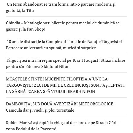
Un teren abandonat se transformă într-o parcare modernă și
gratuită, la Titu
Chindia – Metaloglobus: biletele pentru meciul de duminică se
găsesc și la Fan Shop!
10 ani de distracție la Complexul Turistic de Natație Târgoviște!
Petrecere aniversară cu spumă, muzică și surprize
Târgoviștea intră în regim special pe 10 și 11 august! Străzi închise
pentru sărbătoarea Sfântului Nifon
MOAȘTELE SFINTEI MUCENIȚE FILOFTEIA AJUNG LA
TÂRGOVIȘTE! ZECI DE MII DE CREDINCIOȘI SUNT AȘTEPTAȚI
LA SĂRBĂTOAREA SFÂNTULUI IERARH NIFON
DÂMBOVIȚA, SUB DOUĂ AVERTIZĂRI METEOROLOGICE!
Caniculă dar și vijelii și ploi torențiale
Spider-Man vă așteaptă la chioșcul de ziare de pe Strada Gării –
zona Podului de la Pavcom!