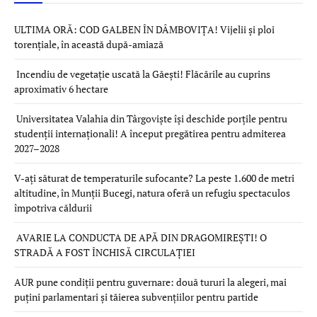
ULTIMA ORĂ: COD GALBEN ÎN DÂMBOVIȚA! Vijelii și ploi
torențiale, în această după-amiază
Incendiu de vegetație uscată la Găești! Flăcările au cuprins
aproximativ 6 hectare
Universitatea Valahia din Târgoviște își deschide porțile pentru
studenții internaționali! A început pregătirea pentru admiterea
2027–2028
V-ați săturat de temperaturile sufocante? La peste 1.600 de metri
altitudine, în Munții Bucegi, natura oferă un refugiu spectaculos
împotriva căldurii
AVARIE LA CONDUCTA DE APĂ DIN DRAGOMIREȘTI! O
STRADĂ A FOST ÎNCHISĂ CIRCULAȚIEI
AUR pune condiții pentru guvernare: două tururi la alegeri, mai
puțini parlamentari și tăierea subvențiilor pentru partide