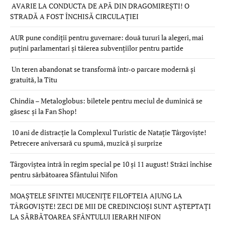
AVARIE LA CONDUCTA DE APĂ DIN DRAGOMIREȘTI! O
STRADĂ A FOST ÎNCHISĂ CIRCULAȚIEI
AUR pune condiții pentru guvernare: două tururi la alegeri, mai
puțini parlamentari și tăierea subvențiilor pentru partide
Un teren abandonat se transformă într-o parcare modernă și
gratuită, la Titu
Chindia – Metaloglobus: biletele pentru meciul de duminică se
găsesc și la Fan Shop!
10 ani de distracție la Complexul Turistic de Natație Târgoviște!
Petrecere aniversară cu spumă, muzică și surprize
Târgoviștea intră în regim special pe 10 și 11 august! Străzi închise
pentru sărbătoarea Sfântului Nifon
MOAȘTELE SFINTEI MUCENIȚE FILOFTEIA AJUNG LA
TÂRGOVIȘTE! ZECI DE MII DE CREDINCIOȘI SUNT AȘTEPTAȚI
LA SĂRBĂTOAREA SFÂNTULUI IERARH NIFON