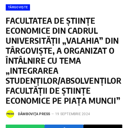
TÂRGOVIȘTE
FACULTATEA DE ȘTIINȚE
ECONOMICE DIN CADRUL
UNIVERSITĂȚII „VALAHIA” DIN
TÂRGOVIȘTE, A ORGANIZAT O
ÎNTÂLNIRE CU TEMA
„INTEGRAREA
STUDENȚILOR/ABSOLVENȚILOR
FACULTĂȚII DE ȘTIINȚE
ECONOMICE PE PIAȚA MUNCII”
DÂMBOVIŢA PRESS
19 SEPTEMBRIE 2024