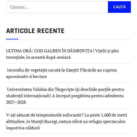
ARTICOLE RECENTE
ULTIMA ORĂ: COD GALBEN ÎN DÂMBOVIȚA! Vijelii și ploi
torențiale, în această după-amiază
Incendiu de vegetație uscată la Găești! Flăcările au cuprins
aproximativ 6 hectare
Universitatea Valahia din Târgoviște își deschide porțile pentru
studenții internaționali! A început pregătirea pentru admiterea
2027–2028
V-ați săturat de temperaturile sufocante? La peste 1.600 de metri
altitudine, în Munții Bucegi, natura oferă un refugiu spectaculos
împotriva căldurii