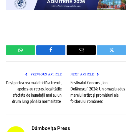
WhatsApp
Facebook
Email
Twitter
PREVIOUS ARTICLE
NEXT ARTICLE
Deși partea cea mai dificilă a trecut,
Festivalul-Concurs „Ion
apele s-au retras, localitățile
Dolănescu” 2024: Un omagiu adus
afectate de inundații mai au un
marelui artist și promisiuni ale
drum lung până la normalitate
folclorului românesc
Dâmboviţa Press