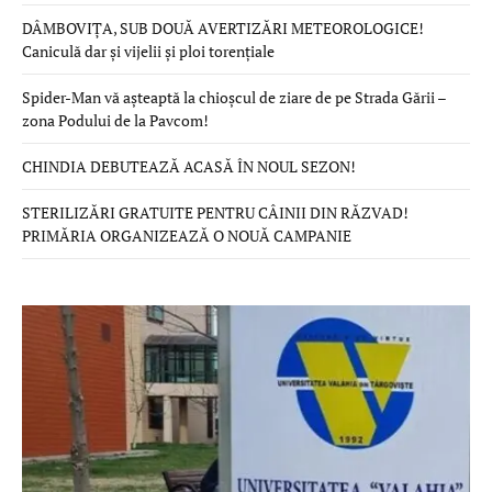
DÂMBOVIȚA, SUB DOUĂ AVERTIZĂRI METEOROLOGICE!
Caniculă dar și vijelii și ploi torențiale
Spider-Man vă așteaptă la chioșcul de ziare de pe Strada Gării –
zona Podului de la Pavcom!
CHINDIA DEBUTEAZĂ ACASĂ ÎN NOUL SEZON!
STERILIZĂRI GRATUITE PENTRU CÂINII DIN RĂZVAD!
PRIMĂRIA ORGANIZEAZĂ O NOUĂ CAMPANIE