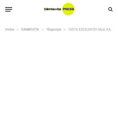
»
»
»
Home
DÂMBOVIȚA
Târgoviște
VIZITA EXCELENȚEI SALE, KATAE TAKASHI, AMABASADORUL JAPONIEI ÎN ROMÂNIA, LA UNIVERSITATEA „VALAHIA” DIN TÂRGOVIȘTE