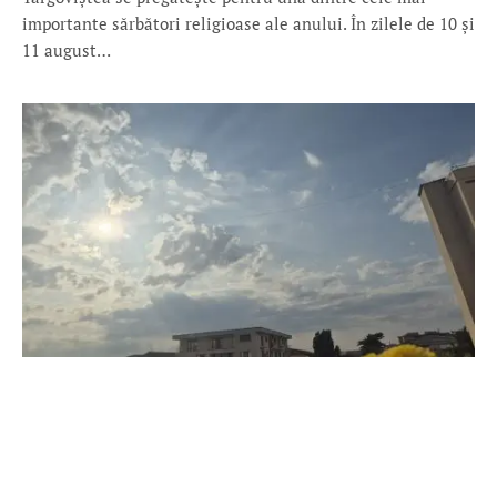
importante sărbători religioase ale anului. În zilele de 10 și
11 august…
METEO
DÂMBOVIȚA, SUB DOUĂ AVERTIZĂRI
METEOROLOGICE! Caniculă dar și vijelii și ploi
torențiale