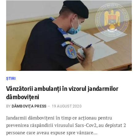
ȘTIRI
Vânzătorii ambulanți în vizorul jandarmilor
dâmbovițeni
BY
DÂMBOVIŢA PRESS
19 AUGUST 2020
Jandarmii dâmbovițeni în timp ce acţionau pentru
prevenirea răspândirii virusului Sars-Cov2, au depistat 2
persoane care aveau expuse spre vânzare…