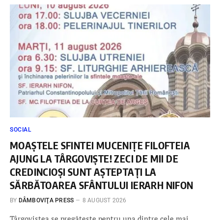
SOCIAL
MOAȘTELE SFINTEI MUCENIȚE FILOFTEIA
AJUNG LA TÂRGOVIȘTE! ZECI DE MII DE
CREDINCIOȘI SUNT AȘTEPTAȚI LA
SĂRBĂTOAREA SFÂNTULUI IERARH NIFON
BY
DÂMBOVIŢA PRESS
8 AUGUST 2026
Târgoviștea se pregătește pentru una dintre cele mai