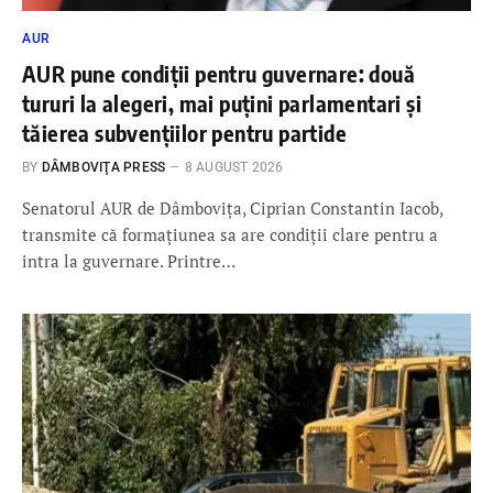
AUR
AUR pune condiții pentru guvernare: două
tururi la alegeri, mai puțini parlamentari și
tăierea subvențiilor pentru partide
BY
DÂMBOVIŢA PRESS
8 AUGUST 2026
Senatorul AUR de Dâmbovița, Ciprian Constantin Iacob,
transmite că formațiunea sa are condiții clare pentru a
intra la guvernare. Printre…