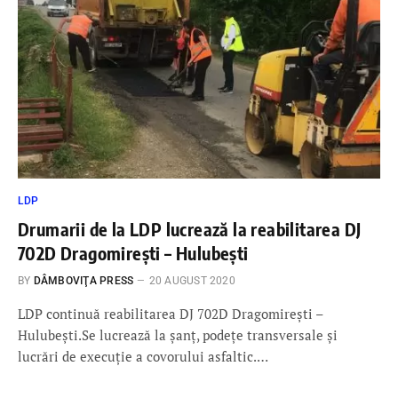
LDP
Drumarii de la LDP lucrează la reabilitarea DJ
702D Dragomirești – Hulubești
BY
DÂMBOVIŢA PRESS
20 AUGUST 2020
LDP continuă reabilitarea DJ 702D Dragomirești –
Hulubești.Se lucrează la șanț, podețe transversale și
lucrări de execuție a covorului asfaltic.…