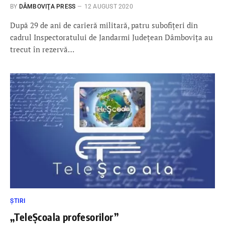
BY
DÂMBOVIŢA PRESS
12 AUGUST 2020
După 29 de ani de carieră militară, patru subofițeri din
cadrul Inspectoratului de Jandarmi Județean Dâmbovița au
trecut în rezervă…
ȘTIRI
„TeleȘcoala profesorilor”