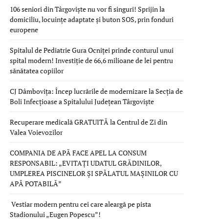
106 seniori din Târgoviște nu vor fi singuri! Sprijin la
domiciliu, locuințe adaptate și buton SOS, prin fonduri
europene
Spitalul de Pediatrie Gura Ocniței prinde conturul unui
spital modern! Investiție de 66,6 milioane de lei pentru
sănătatea copiilor
CJ Dâmbovița: Încep lucrările de modernizare la Secția de
Boli Infecțioase a Spitalului Județean Târgoviște
Recuperare medicală GRATUITĂ la Centrul de Zi din
Valea Voievozilor
COMPANIA DE APĂ FACE APEL LA CONSUM
RESPONSABIL: „EVITAȚI UDATUL GRĂDINILOR,
UMPLEREA PISCINELOR ȘI SPĂLATUL MAȘINILOR CU
APĂ POTABILĂ”
Vestiar modern pentru cei care aleargă pe pista
Stadionului „Eugen Popescu”!