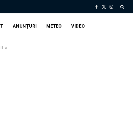
Facebook
X
Instagram
(Twitter)
RT
ANUNȚURI
METEO
VIDEO
II-a