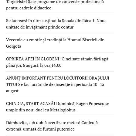
Târgoviște! Șase programe de conversie profesională
pentru cadrele didactice
Se lucrează în ritm susținut la Școala din Răcari! Noua
unitate de învățământ prinde contur
Vecernie cu emoție și credință la Hramul Bisericii din
Gorgota
OPRIREA APEI ÎN GLODENI! Cinci sate rămân fără apă
până joi, 6 august, la ora 14:00
ANUNȚ IMPORTANT PENTRU LOCUITORII ORAȘULUI
TITU! Se fac lucrări de dezinsecție în perioada 10–15
august
CHINDIA, START ACASĂ! Duminică, Eugen Popescu se
umple din nou: duel cu Metaloglobus
Dâmbovița, sub dublă avertizare meteo! Caniculă
extremă, urmată de furtuni puternice