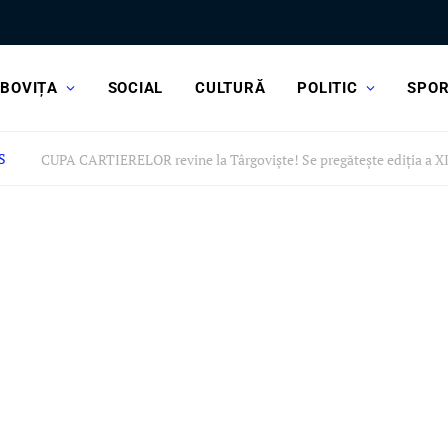
BOVIȚA
SOCIAL
CULTURĂ
POLITIC
SPO
S
CUPA CARTIERELOR revine la Târgoviște! Se pregătește ediția a XI