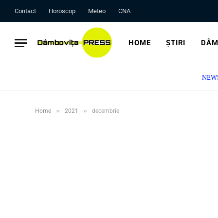
Contact
Horoscop
Meteo
CNA
HOME
ȘTIRI
DÂM
NEW
»
»
Home
2021
decembrie