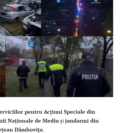
Serviciilor pentru Acțiuni Speciale din
rzii Naționale de Mediu
și
jandarmi din
dețean Dâmbovița
.