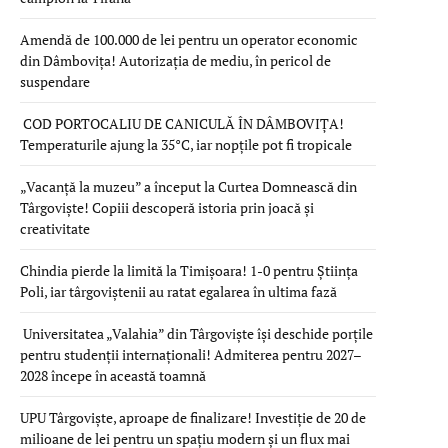
Amendă de 100.000 de lei pentru un operator economic
din Dâmbovița! Autorizația de mediu, în pericol de
suspendare
COD PORTOCALIU DE CANICULĂ ÎN DÂMBOVIȚA!
Temperaturile ajung la 35°C, iar nopțile pot fi tropicale
„Vacanță la muzeu” a început la Curtea Domnească din
Târgoviște! Copiii descoperă istoria prin joacă și
creativitate
Chindia pierde la limită la Timișoara! 1-0 pentru Știința
Poli, iar târgoviștenii au ratat egalarea în ultima fază
Universitatea „Valahia” din Târgoviște își deschide porțile
pentru studenții internaționali! Admiterea pentru 2027–
2028 începe în această toamnă
UPU Târgoviște, aproape de finalizare! Investiție de 20 de
milioane de lei pentru un spațiu modern și un flux mai