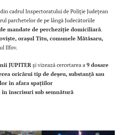
din cadrul Inspectoratului de Poliție Județean
ul parchetelor de pe lângă Judecătoriile
 de mandate de percheziție domiciliară
.
oviște, orașul Titu, comunele Mătăsaru,
l Ilfov.
nii JUPITER
și vizează cercetarea a
9 dosare
rea oricărui tip de deșeu, substanță sau
or în afara spațiilor
s în înscrisuri sub semnătură