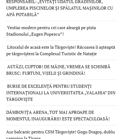
RESPONSABIL: „EVITAȚI UDATUL GRĂDINILOR,
UMPLEREA PISCINELOR ȘI SPĂLATUL MAȘINILOR CU
APĂ POTABILĂ”
Vestiar modern pentru cei care aleargă pe pista
Stadionului „Eugen Popescu”!
Litoralul de acasă este la Târgoviște! Răcoarea îi așteaptă
pe târgovișteni la Complexul Turistic de Natație
ASTĂZI, CUPTOR! DE MÂINE, VREMEA SE SCHIMBĂ
BRUSC: FURTUNI, VIJELII ȘI GRINDINĂ!
BURSE DE EXCELENȚĂ PENTRU STUDENȚI
INTERNAȚIONALI LA UNIVERSITATEA „VALAHIA” DIN
TÂRGOVIȘTE
DÂMBOVIȚA ARENA, TOT MAI APROAPE DE
MOMENTUL INAUGURĂRII! ESTE SPECTACULOASĂ!
Aur balcanic pentru CSM Târgoviște! Gogu Dragoș, dublu
campion la Tirana