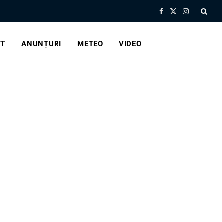
Facebook
X
Instagram
(Twitter)
RT
ANUNȚURI
METEO
VIDEO