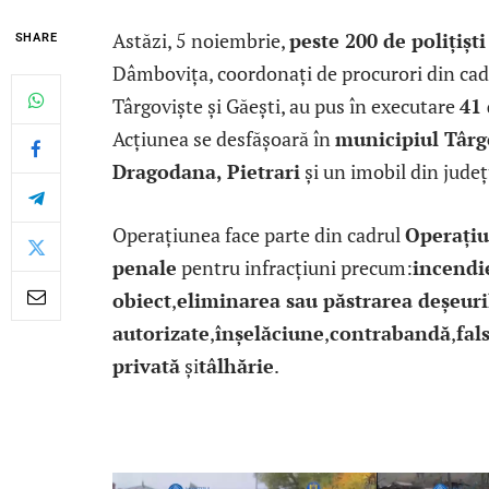
Astăzi, 5 noiembrie,
peste 200 de polițiști
SHARE
Dâmbovița, coordonați de procurori din cadr
Târgoviște și Găești, au pus în executare
41
Acțiunea se desfășoară în
municipiul Târg
Dragodana, Pietrari
și un imobil din județu
Operațiunea face parte din cadrul
Operațiu
penale
pentru infracțiuni precum:
incendie
obiect
,
eliminarea sau păstrarea deșeuril
autorizate
,
înșelăciune
,
contrabandă
,
fal
privată
și
tâlhărie
.