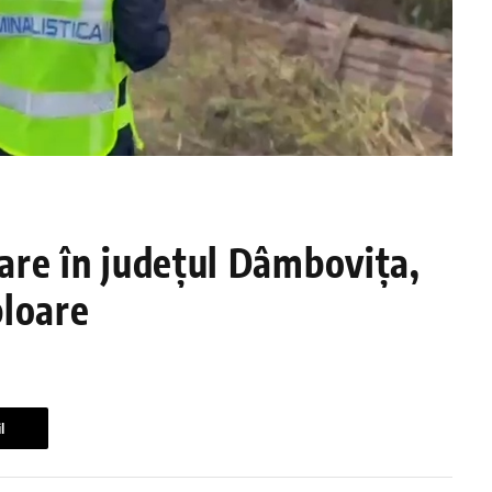
iare în județul Dâmbovița,
ploare
l