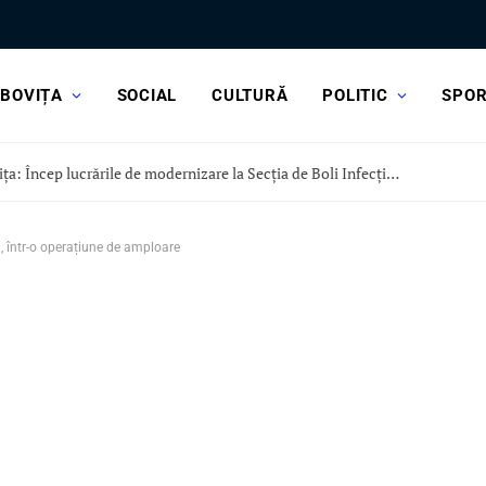
BOVIȚA
SOCIAL
CULTURĂ
POLITIC
SPO
CJ Dâmbovița: Încep lucrările de modernizare la Secția de Boli Infecțioase a Spitalului Județean Târgoviște
a, într-o operațiune de amploare