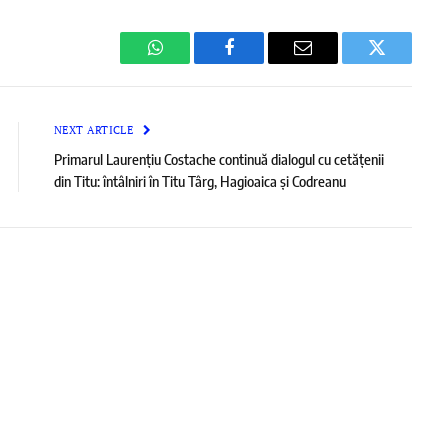
WhatsApp
Facebook
Email
Twitter
NEXT ARTICLE
Primarul Laurențiu Costache continuă dialogul cu cetățenii
din Titu: întâlniri în Titu Târg, Hagioaica și Codreanu