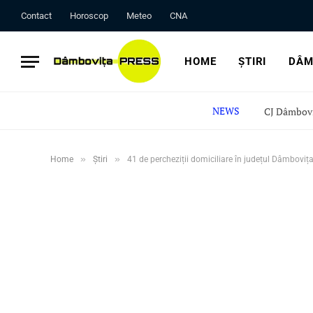
Contact
Horoscop
Meteo
CNA
HOME
ȘTIRI
DÂM
NEWS
»
»
Home
Știri
41 de percheziții domiciliare în județul Dâmboviț