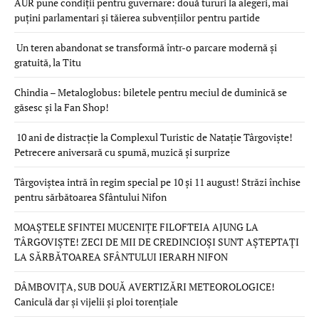
AUR pune condiții pentru guvernare: două tururi la alegeri, mai
puțini parlamentari și tăierea subvențiilor pentru partide
Un teren abandonat se transformă într-o parcare modernă și
gratuită, la Titu
Chindia – Metaloglobus: biletele pentru meciul de duminică se
găsesc și la Fan Shop!
10 ani de distracție la Complexul Turistic de Natație Târgoviște!
Petrecere aniversară cu spumă, muzică și surprize
Târgoviștea intră în regim special pe 10 și 11 august! Străzi închise
pentru sărbătoarea Sfântului Nifon
MOAȘTELE SFINTEI MUCENIȚE FILOFTEIA AJUNG LA
TÂRGOVIȘTE! ZECI DE MII DE CREDINCIOȘI SUNT AȘTEPTAȚI
LA SĂRBĂTOAREA SFÂNTULUI IERARH NIFON
DÂMBOVIȚA, SUB DOUĂ AVERTIZĂRI METEOROLOGICE!
Caniculă dar și vijelii și ploi torențiale