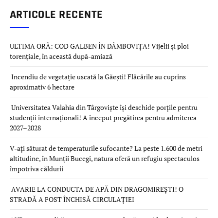
ARTICOLE RECENTE
ULTIMA ORĂ: COD GALBEN ÎN DÂMBOVIȚA! Vijelii și ploi
torențiale, în această după-amiază
Incendiu de vegetație uscată la Găești! Flăcările au cuprins
aproximativ 6 hectare
Universitatea Valahia din Târgoviște își deschide porțile pentru
studenții internaționali! A început pregătirea pentru admiterea
2027–2028
V-ați săturat de temperaturile sufocante? La peste 1.600 de metri
altitudine, în Munții Bucegi, natura oferă un refugiu spectaculos
împotriva căldurii
AVARIE LA CONDUCTA DE APĂ DIN DRAGOMIREȘTI! O
STRADĂ A FOST ÎNCHISĂ CIRCULAȚIEI