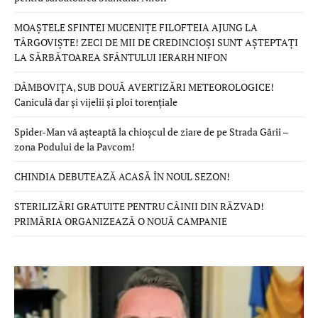
MOAȘTELE SFINTEI MUCENIȚE FILOFTEIA AJUNG LA
TÂRGOVIȘTE! ZECI DE MII DE CREDINCIOȘI SUNT AȘTEPTAȚI
LA SĂRBĂTOAREA SFÂNTULUI IERARH NIFON
DÂMBOVIȚA, SUB DOUĂ AVERTIZĂRI METEOROLOGICE!
Caniculă dar și vijelii și ploi torențiale
Spider-Man vă așteaptă la chioșcul de ziare de pe Strada Gării –
zona Podului de la Pavcom!
CHINDIA DEBUTEAZĂ ACASĂ ÎN NOUL SEZON!
STERILIZĂRI GRATUITE PENTRU CÂINII DIN RĂZVAD!
PRIMĂRIA ORGANIZEAZĂ O NOUĂ CAMPANIE