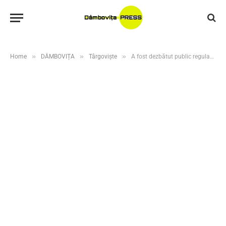
»
»
»
Home
DÂMBOVIȚA
Târgoviște
A fost dezbătut public regulamentul privind organizarea și funcționarea jocurilor de noroc în municipiul Târgoviște