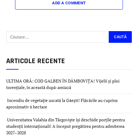
ADD A COMMENT
ARTICOLE RECENTE
ULTIMA ORĂ: COD GALBEN ÎN DÂMBOVIȚA! Vijelii și ploi
torențiale, în această după-amiază
Incendiu de vegetație uscată la Găești! Flăcările au cuprins
aproximativ 6 hectare
Universitatea Valahia din Târgoviște își deschide porțile pentru
studenții internaționali! A început pregătirea pentru admiterea
2027–2028