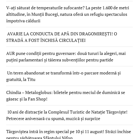
V-ați săturat de temperaturile sufocante? La peste 1.600 de metri
altitudine, în Munții Bucegi, natura oferă un refugiu spectaculos
împotriva căldurii
AVARIE LA CONDUCTA DE APĂ DIN DRAGOMIREȘTI! O
STRADĂ A FOST ÎNCHISĂ CIRCULAȚIEI
AUR pune condiții pentru guvernare: două tururi la alegeri, mai
puțini parlamentari și tăierea subvențiilor pentru partide
Un teren abandonat se transformă într-o parcare modernă și
gratuită, la Titu
Chindia – Metaloglobus: biletele pentru meciul de duminică se
găsesc și la Fan Shop!
10 ani de distracție la Complexul Turistic de Natație Târgoviște!
Petrecere aniversară cu spumă, muzică și surprize
Târgoviștea intră în regim special pe 10 și 11 august! Străzi închise
pentru sărbătoarea Sfântului Nifon