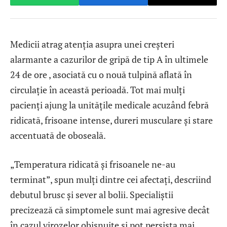
Medicii atrag atenția asupra unei creșteri
alarmante a cazurilor de gripă de tip A în ultimele
24 de ore , asociată cu o nouă tulpină aflată în
circulație în această perioadă. Tot mai mulți
pacienți ajung la unitățile medicale acuzând febră
ridicată, frisoane intense, dureri musculare și stare
accentuată de oboseală.
„Temperatura ridicată și frisoanele ne-au
terminat”, spun mulți dintre cei afectați, descriind
debutul brusc și sever al bolii. Specialiștii
precizează că simptomele sunt mai agresive decât
în cazul virozelor obișnuite și pot persista mai