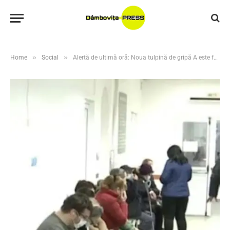
»
»
Home
Social
Alertă de ultimă oră: Noua tulpină de gripă A este foarte contagioasă: Febra mare și frisoanele sunt cele mai frecvente simptome