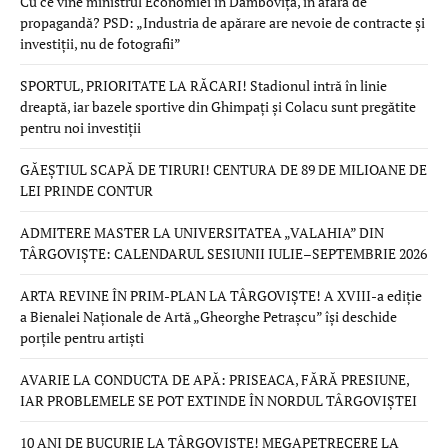
Cu ce vine ministrul Economiei în Dâmbovița, în afară de
propagandă? PSD: „Industria de apărare are nevoie de contracte și
investiții, nu de fotografii”
SPORTUL, PRIORITATE LA RĂCARI! Stadionul intră în linie
dreaptă, iar bazele sportive din Ghimpați și Colacu sunt pregătite
pentru noi investiții
GĂEȘTIUL SCAPĂ DE TIRURI! CENTURA DE 89 DE MILIOANE DE
LEI PRINDE CONTUR
ADMITERE MASTER LA UNIVERSITATEA „VALAHIA” DIN
TÂRGOVIȘTE: CALENDARUL SESIUNII IULIE–SEPTEMBRIE 2026
ARTA REVINE ÎN PRIM-PLAN LA TÂRGOVIȘTE! A XVIII-a ediție
a Bienalei Naționale de Artă „Gheorghe Petrașcu” își deschide
porțile pentru artiști
AVARIE LA CONDUCTA DE APĂ: PRISEACA, FĂRĂ PRESIUNE,
IAR PROBLEMELE SE POT EXTINDE ÎN NORDUL TÂRGOVIȘTEI
10 ANI DE BUCURIE LA TÂRGOVIȘTE! MEGAPETRECERE LA