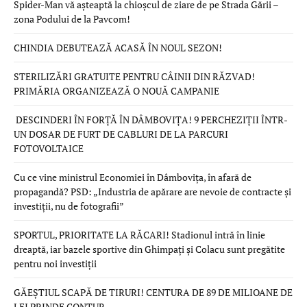
Spider-Man vă așteaptă la chioșcul de ziare de pe Strada Gării –
zona Podului de la Pavcom!
CHINDIA DEBUTEAZĂ ACASĂ ÎN NOUL SEZON!
STERILIZĂRI GRATUITE PENTRU CÂINII DIN RĂZVAD!
PRIMĂRIA ORGANIZEAZĂ O NOUĂ CAMPANIE
DESCINDERI ÎN FORȚĂ ÎN DÂMBOVIȚA! 9 PERCHEZIȚII ÎNTR-
UN DOSAR DE FURT DE CABLURI DE LA PARCURI
FOTOVOLTAICE
Cu ce vine ministrul Economiei în Dâmbovița, în afară de
propagandă? PSD: „Industria de apărare are nevoie de contracte și
investiții, nu de fotografii”
SPORTUL, PRIORITATE LA RĂCARI! Stadionul intră în linie
dreaptă, iar bazele sportive din Ghimpați și Colacu sunt pregătite
pentru noi investiții
GĂEȘTIUL SCAPĂ DE TIRURI! CENTURA DE 89 DE MILIOANE DE
LEI PRINDE CONTUR