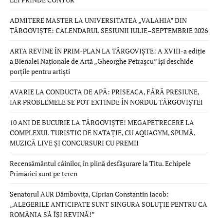
ADMITERE MASTER LA UNIVERSITATEA „VALAHIA” DIN
TÂRGOVIȘTE: CALENDARUL SESIUNII IULIE–SEPTEMBRIE 2026
ARTA REVINE ÎN PRIM-PLAN LA TÂRGOVIȘTE! A XVIII-a ediție
a Bienalei Naționale de Artă „Gheorghe Petrașcu” își deschide
porțile pentru artiști
AVARIE LA CONDUCTA DE APĂ: PRISEACA, FĂRĂ PRESIUNE,
IAR PROBLEMELE SE POT EXTINDE ÎN NORDUL TÂRGOVIȘTEI
10 ANI DE BUCURIE LA TÂRGOVIȘTE! MEGAPETRECERE LA
COMPLEXUL TURISTIC DE NATAȚIE, CU AQUAGYM, SPUMĂ,
MUZICĂ LIVE ȘI CONCURSURI CU PREMII
Recensământul câinilor, în plină desfășurare la Titu. Echipele
Primăriei sunt pe teren
Senatorul AUR Dâmbovița, Ciprian Constantin Iacob:
„ALEGERILE ANTICIPATE SUNT SINGURA SOLUȚIE PENTRU CA
ROMÂNIA SĂ ÎȘI REVINĂ!”