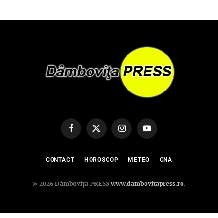
Facebook
X
Instagram
YouTube
(Twitter)
CONTACT
HOROSCOP
METEO
CNA
© 2026 Dâmbovița PRESS
www.dambovitapress.ro
.