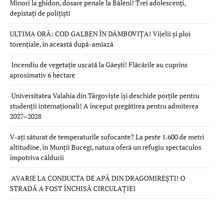
Minori la ghidon, dosare penale la Băleni! Trei adolescenți,
depistați de polițiști
ULTIMA ORĂ: COD GALBEN ÎN DÂMBOVIȚA! Vijelii și ploi
torențiale, în această după-amiază
Incendiu de vegetație uscată la Găești! Flăcările au cuprins
aproximativ 6 hectare
Universitatea Valahia din Târgoviște își deschide porțile pentru
studenții internaționali! A început pregătirea pentru admiterea
2027–2028
V-ați săturat de temperaturile sufocante? La peste 1.600 de metri
altitudine, în Munții Bucegi, natura oferă un refugiu spectaculos
împotriva căldurii
AVARIE LA CONDUCTA DE APĂ DIN DRAGOMIREȘTI! O
STRADĂ A FOST ÎNCHISĂ CIRCULAȚIEI