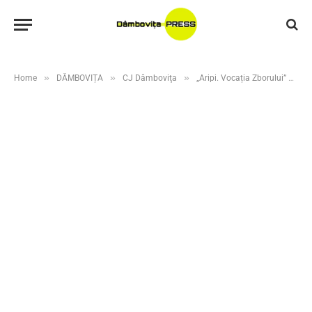
»
»
»
Home
DÂMBOVIȚA
CJ Dâmboviţa
„Aripi. Vocația Zborului” – eveniment dedicat iei românești și tradițiilor autentice, la Muzeul Gravor Gabriel Popescu