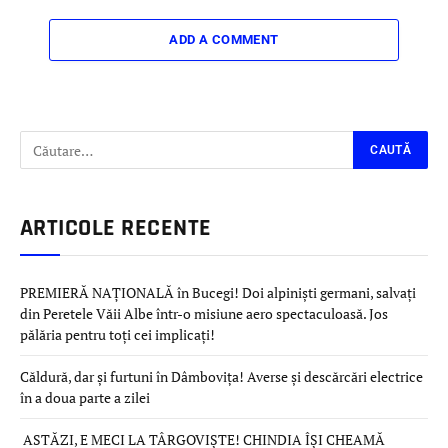
ADD A COMMENT
ARTICOLE RECENTE
PREMIERĂ NAȚIONALĂ în Bucegi! Doi alpiniști germani, salvați
din Peretele Văii Albe într-o misiune aero spectaculoasă. Jos
pălăria pentru toți cei implicați!
Căldură, dar și furtuni în Dâmbovița! Averse și descărcări electrice
în a doua parte a zilei
ASTĂZI, E MECI LA TÂRGOVIȘTE! CHINDIA ÎȘI CHEAMĂ