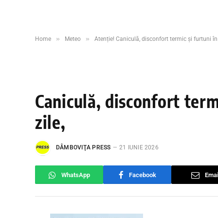
»
»
Home
Meteo
Atenție! Caniculă, disconfort termic și furtuni î
Caniculă, disconfort term
zile,
DÂMBOVIŢA PRESS
21 IUNIE 2026
WhatsApp
Facebook
Emai