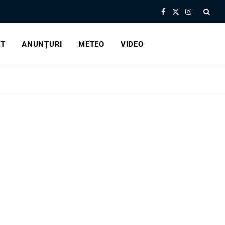
Facebook
X
Instagram
(Twitter)
RT
ANUNȚURI
METEO
VIDEO