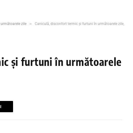
»
n următoarele zile
Caniculă, disconfort termic și furtuni în următoarele zile,
ic și furtuni în următoarele
l