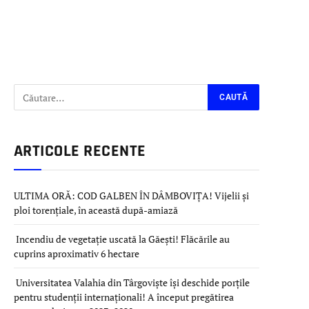
ARTICOLE RECENTE
ULTIMA ORĂ: COD GALBEN ÎN DÂMBOVIȚA! Vijelii și
ploi torențiale, în această după-amiază
Incendiu de vegetație uscată la Găești! Flăcările au
cuprins aproximativ 6 hectare
Universitatea Valahia din Târgoviște își deschide porțile
pentru studenții internaționali! A început pregătirea