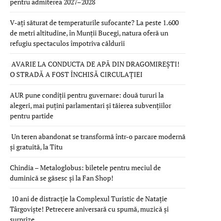
pentru admiterea 2027–2028
V-ați săturat de temperaturile sufocante? La peste 1.600
de metri altitudine, în Munții Bucegi, natura oferă un
refugiu spectaculos împotriva căldurii
AVARIE LA CONDUCTA DE APĂ DIN DRAGOMIREȘTI!
O STRADĂ A FOST ÎNCHISĂ CIRCULAȚIEI
AUR pune condiții pentru guvernare: două tururi la
alegeri, mai puțini parlamentari și tăierea subvențiilor
pentru partide
Un teren abandonat se transformă într-o parcare modernă
și gratuită, la Titu
Chindia – Metaloglobus: biletele pentru meciul de
duminică se găsesc și la Fan Shop!
10 ani de distracție la Complexul Turistic de Natație
Târgoviște! Petrecere aniversară cu spumă, muzică și
surprize