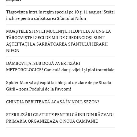
Târgoviștea intră în regim special pe 10 și 11 august! Străzi
închise pentru sărbătoarea Sfântului Nifon
MOAȘTELE SFINTEI MUCENIȚE FILOFTEIA AJUNG LA
TÂRGOVIȘTE! ZECI DE MII DE CREDINCIOȘI SUNT
AȘTEPTAȚI LA SĂRBĂTOAREA SFÂNTULUI IERARH
NIFON
DÂMBOVIȚA, SUB DOUĂ AVERTIZĂRI
METEOROLOGICE! Caniculă dar și vijelii și ploi torențiale
Spider-Man vă așteaptă la chioșcul de ziare de pe Strada
Gării – zona Podului de la Pavcom!
CHINDIA DEBUTEAZĂ ACASĂ ÎN NOUL SEZON!
STERILIZĂRI GRATUITE PENTRU CÂINII DIN RĂZVAD!
PRIMĂRIA ORGANIZEAZĂ O NOUĂ CAMPANIE