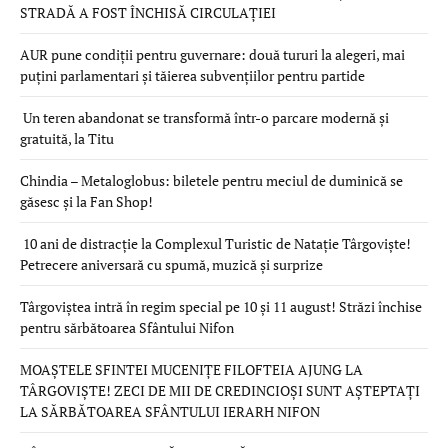
STRADĂ A FOST ÎNCHISĂ CIRCULAȚIEI
AUR pune condiții pentru guvernare: două tururi la alegeri, mai
puțini parlamentari și tăierea subvențiilor pentru partide
Un teren abandonat se transformă într-o parcare modernă și
gratuită, la Titu
Chindia – Metaloglobus: biletele pentru meciul de duminică se
găsesc și la Fan Shop!
10 ani de distracție la Complexul Turistic de Natație Târgoviște!
Petrecere aniversară cu spumă, muzică și surprize
Târgoviștea intră în regim special pe 10 și 11 august! Străzi închise
pentru sărbătoarea Sfântului Nifon
MOAȘTELE SFINTEI MUCENIȚE FILOFTEIA AJUNG LA
TÂRGOVIȘTE! ZECI DE MII DE CREDINCIOȘI SUNT AȘTEPTAȚI
LA SĂRBĂTOAREA SFÂNTULUI IERARH NIFON