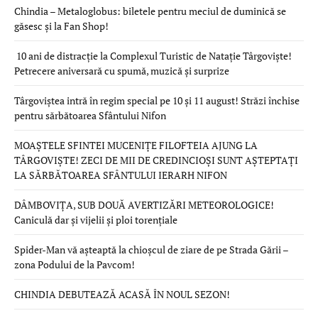
Chindia – Metaloglobus: biletele pentru meciul de duminică se
găsesc și la Fan Shop!
10 ani de distracție la Complexul Turistic de Natație Târgoviște!
Petrecere aniversară cu spumă, muzică și surprize
Târgoviștea intră în regim special pe 10 și 11 august! Străzi închise
pentru sărbătoarea Sfântului Nifon
MOAȘTELE SFINTEI MUCENIȚE FILOFTEIA AJUNG LA
TÂRGOVIȘTE! ZECI DE MII DE CREDINCIOȘI SUNT AȘTEPTAȚI
LA SĂRBĂTOAREA SFÂNTULUI IERARH NIFON
DÂMBOVIȚA, SUB DOUĂ AVERTIZĂRI METEOROLOGICE!
Caniculă dar și vijelii și ploi torențiale
Spider-Man vă așteaptă la chioșcul de ziare de pe Strada Gării –
zona Podului de la Pavcom!
CHINDIA DEBUTEAZĂ ACASĂ ÎN NOUL SEZON!