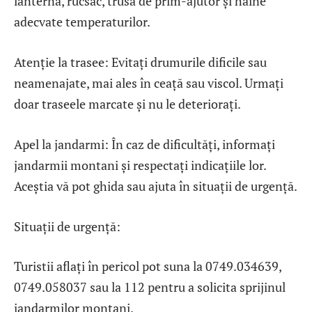
lanternă, rucsac, trusă de prim-ajutor și haine
adecvate temperaturilor.
Atenție la trasee: Evitați drumurile dificile sau
neamenajate, mai ales în ceață sau viscol. Urmați
doar traseele marcate și nu le deteriorați.
Apel la jandarmi: În caz de dificultăți, informați
jandarmii montani și respectați indicațiile lor.
Aceștia vă pot ghida sau ajuta în situații de urgență.
Situații de urgență:
Turistii aflați în pericol pot suna la 0749.034639,
0749.058037 sau la 112 pentru a solicita sprijinul
jandarmilor montani.