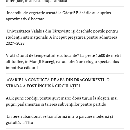
torențiale, în această după-amiază
Incendiu de vegetație uscată la Găești! Flăcările au cuprins
aproximativ 6 hectare
Universitatea Valahia din Târgoviște își deschide porțile pentru
studenții internaționali! A început pregătirea pentru admiterea
2027–2028
V-ați săturat de temperaturile sufocante? La peste 1.600 de metri
altitudine, în Munții Bucegi, natura oferă un refugiu spectaculos
împotriva căldurii
AVARIE LA CONDUCTA DE APĂ DIN DRAGOMIREȘTI! O
STRADĂ A FOST ÎNCHISĂ CIRCULAȚIEI
AUR pune condiții pentru guvernare: două tururi la alegeri, mai
puțini parlamentari și tăierea subvențiilor pentru partide
Un teren abandonat se transformă într-o parcare modernă și
gratuită, la Titu