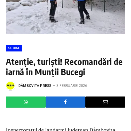
SOCIAL
Atenție, turiști! Recomandări de
iarnă în Munții Bucegi
DÂMBOVIŢA PRESS
3 FEBRUARIE 2026
Inspectoratul de Jandarmi Județean Dâmbovița