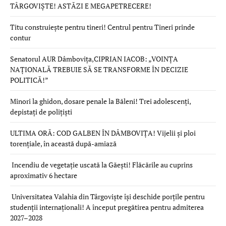
TÂRGOVIȘTE! ASTĂZI E MEGAPETRECERE!
Titu construiește pentru tineri! Centrul pentru Tineri prinde
contur
Senatorul AUR Dâmbovița,CIPRIAN IACOB: „VOINȚA
NAȚIONALĂ TREBUIE SĂ SE TRANSFORME ÎN DECIZIE
POLITICĂ!”
Minori la ghidon, dosare penale la Băleni! Trei adolescenți,
depistați de polițiști
ULTIMA ORĂ: COD GALBEN ÎN DÂMBOVIȚA! Vijelii și ploi
torențiale, în această după-amiază
Incendiu de vegetație uscată la Găești! Flăcările au cuprins
aproximativ 6 hectare
Universitatea Valahia din Târgoviște își deschide porțile pentru
studenții internaționali! A început pregătirea pentru admiterea
2027–2028