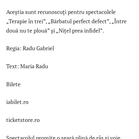
Aceștia sunt recunoscuți pentru spectacolele
„Terapie în trei”, „Bărbatul perfect defect”, „Între
două nu te plouă” și „Nițel prea infidel”.
Regia: Radu Gabriel
Text: Maria Radu
Bilete
iabilet.ro
ticketstore.ro
Spectacolul promite o seară plină de râs și voie