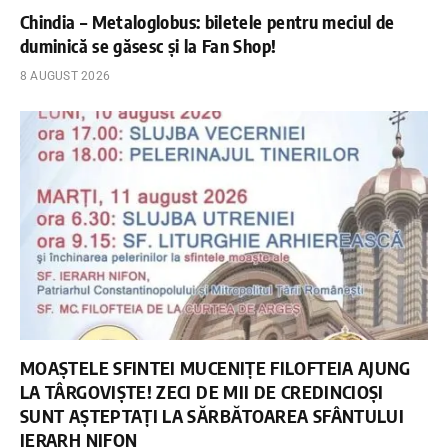
Chindia – Metaloglobus: biletele pentru meciul de
duminică se găsesc și la Fan Shop!
8 AUGUST 2026
MOAȘTELE SFINTEI MUCENIȚE FILOFTEIA AJUNG
LA TÂRGOVIȘTE! ZECI DE MII DE CREDINCIOȘI
SUNT AȘTEPTAȚI LA SĂRBĂTOAREA SFÂNTULUI
IERARH NIFON