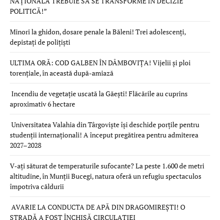
NAȚIONALĂ TREBUIE SĂ SE TRANSFORME ÎN DECIZIE
POLITICĂ!”
Minori la ghidon, dosare penale la Băleni! Trei adolescenți,
depistați de polițiști
ULTIMA ORĂ: COD GALBEN ÎN DÂMBOVIȚA! Vijelii și ploi
torențiale, în această după-amiază
Incendiu de vegetație uscată la Găești! Flăcările au cuprins
aproximativ 6 hectare
Universitatea Valahia din Târgoviște își deschide porțile pentru
studenții internaționali! A început pregătirea pentru admiterea
2027–2028
V-ați săturat de temperaturile sufocante? La peste 1.600 de metri
altitudine, în Munții Bucegi, natura oferă un refugiu spectaculos
împotriva căldurii
AVARIE LA CONDUCTA DE APĂ DIN DRAGOMIREȘTI! O
STRADĂ A FOST ÎNCHISĂ CIRCULAȚIEI