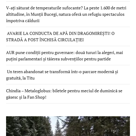
V-ați săturat de temperaturile sufocante? La peste 1.600 de metri
altitudine, în Munții Bucegi, natura oferă un refugiu spectaculos
împotriva căldurii
AVARIE LA CONDUCTA DE APĂ DIN DRAGOMIREȘTI! O
STRADĂ A FOST ÎNCHISĂ CIRCULAȚIEI
AUR pune condiții pentru guvernare: două tururi la alegeri, mai
puțini parlamentari și tăierea subvențiilor pentru partide
Un teren abandonat se transformă într-o parcare modernă și
gratuită, la Titu
Chindia – Metaloglobus: biletele pentru meciul de duminică se
găsesc și la Fan Shop!