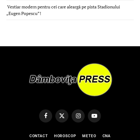
Vestiar modern pentru cei care aleargă pe pista Stadionului
„Eugen Popescu”!
Facebook
X
Instagram
YouTube
(Twitter)
CONTACT
HOROSCOP
METEO
CNA