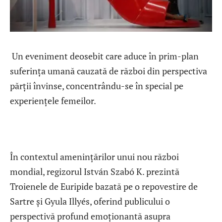
Un eveniment deosebit care aduce în prim-plan
suferința umană cauzată de război din perspectiva
părții învinse, concentrându-se în special pe
experiențele femeilor.
În contextul amenințărilor unui nou război
mondial, regizorul István Szabó K. prezintă
Troienele de Euripide bazată pe o repovestire de
Sartre și Gyula Illyés, oferind publicului o
perspectivă profund emoționantă asupra