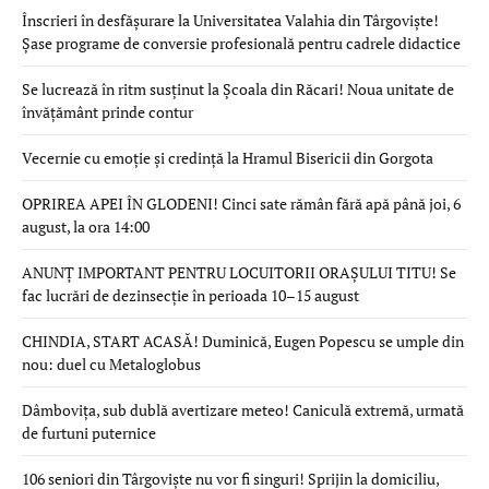
Înscrieri în desfășurare la Universitatea Valahia din Târgoviște!
Șase programe de conversie profesională pentru cadrele didactice
Se lucrează în ritm susținut la Școala din Răcari! Noua unitate de
învățământ prinde contur
Vecernie cu emoție și credință la Hramul Bisericii din Gorgota
OPRIREA APEI ÎN GLODENI! Cinci sate rămân fără apă până joi, 6
august, la ora 14:00
ANUNȚ IMPORTANT PENTRU LOCUITORII ORAȘULUI TITU! Se
fac lucrări de dezinsecție în perioada 10–15 august
CHINDIA, START ACASĂ! Duminică, Eugen Popescu se umple din
nou: duel cu Metaloglobus
Dâmbovița, sub dublă avertizare meteo! Caniculă extremă, urmată
de furtuni puternice
106 seniori din Târgoviște nu vor fi singuri! Sprijin la domiciliu,