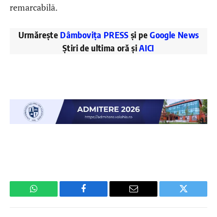
remarcabilă.
Urmărește
Dâmbovița PRESS
și pe
Google News
Știri de ultima oră și
AICI
WhatsApp
Facebook
Email
Twitter