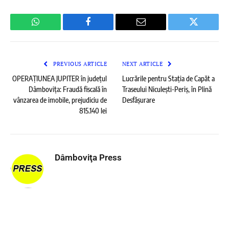
WhatsApp
Facebook
Email
Twitter
PREVIOUS ARTICLE
NEXT ARTICLE
OPERAȚIUNEA JUPITER în județul
Lucrările pentru Stația de Capăt a
Dâmbovița: Fraudă fiscală în
Traseului Niculești-Periș, în Plină
vânzarea de imobile, prejudiciu de
Desfășurare
815.140 lei
Dâmboviţa Press