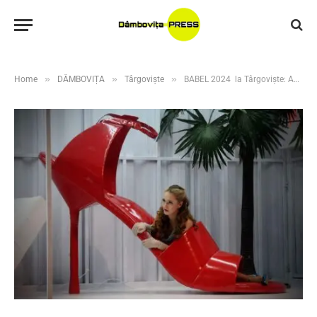
»
»
»
Home
DÂMBOVIȚA
Târgoviște
BABEL 2024 la Târgoviște: Adaptare specială a piesei „Troienele” de Euripide , cu Teatrul Național Csokonai din Debrecen, Ungaria