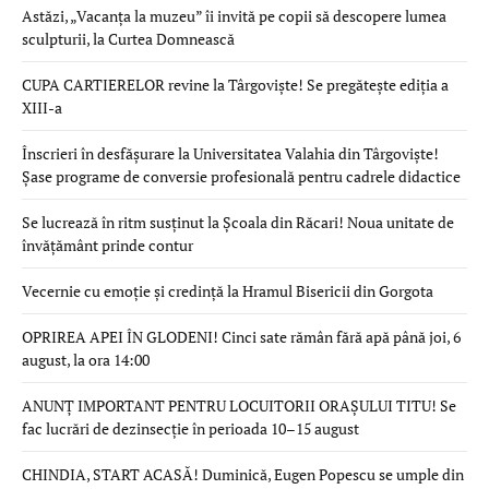
Astăzi, „Vacanța la muzeu” îi invită pe copii să descopere lumea
sculpturii, la Curtea Domnească
CUPA CARTIERELOR revine la Târgoviște! Se pregătește ediția a
XIII-a
Înscrieri în desfășurare la Universitatea Valahia din Târgoviște!
Șase programe de conversie profesională pentru cadrele didactice
Se lucrează în ritm susținut la Școala din Răcari! Noua unitate de
învățământ prinde contur
Vecernie cu emoție și credință la Hramul Bisericii din Gorgota
OPRIREA APEI ÎN GLODENI! Cinci sate rămân fără apă până joi, 6
august, la ora 14:00
ANUNȚ IMPORTANT PENTRU LOCUITORII ORAȘULUI TITU! Se
fac lucrări de dezinsecție în perioada 10–15 august
CHINDIA, START ACASĂ! Duminică, Eugen Popescu se umple din