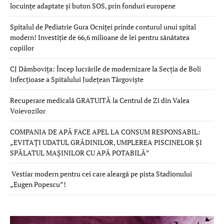
locuințe adaptate și buton SOS, prin fonduri europene
Spitalul de Pediatrie Gura Ocniței prinde conturul unui spital
modern! Investiție de 66,6 milioane de lei pentru sănătatea
copiilor
CJ Dâmbovița: Încep lucrările de modernizare la Secția de Boli
Infecțioase a Spitalului Județean Târgoviște
Recuperare medicală GRATUITĂ la Centrul de Zi din Valea
Voievozilor
COMPANIA DE APĂ FACE APEL LA CONSUM RESPONSABIL:
„EVITAȚI UDATUL GRĂDINILOR, UMPLEREA PISCINELOR ȘI
SPĂLATUL MAȘINILOR CU APĂ POTABILĂ”
Vestiar modern pentru cei care aleargă pe pista Stadionului
„Eugen Popescu”!