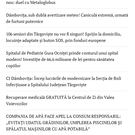
nou: duel cu Metaloglobus
Dâmbovița, sub dublă avertizare meteo! Caniculă extremă, urmată
de furtuni puternice
106 seniori din Târgoviște nu vor fi singuri! Sprijin la domiciliu,
locuințe adaptate și buton SOS, prin fonduri europene
Spitalul de Pediatrie Gura Ocniței prinde conturul unui spital
modern! Investiție de 66,6 milioane de lei pentru sănătatea
copiilor
CJ Dâmbovița: Încep lucrările de modernizare la Secția de Boli
Infecțioase a Spitalului Județean Târgoviște
Recuperare medicală GRATUITĂ la Centrul de Zi din Valea
Voievozilor
COMPANIA DE APĂ FACE APEL LA CONSUM RESPONSABIL:
„EVITAȚI UDATUL GRĂDINILOR, UMPLEREA PISCINELOR ȘI
SPĂLATUL MAȘINILOR CU APĂ POTABILĂ”