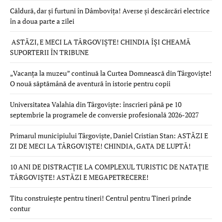
Căldură, dar și furtuni în Dâmbovița! Averse și descărcări electrice
în a doua parte a zilei
ASTĂZI, E MECI LA TÂRGOVIȘTE! CHINDIA ÎȘI CHEAMĂ
SUPORTERII ÎN TRIBUNE
„Vacanța la muzeu” continuă la Curtea Domnească din Târgoviște!
O nouă săptămână de aventură în istorie pentru copii
Universitatea Valahia din Târgoviște: înscrieri până pe 10
septembrie la programele de conversie profesională 2026-2027
Primarul municipiului Târgoviște, Daniel Cristian Stan: ASTĂZI E
ZI DE MECI LA TÂRGOVIȘTE! CHINDIA, GATA DE LUPTĂ!
10 ANI DE DISTRACȚIE LA COMPLEXUL TURISTIC DE NATAȚIE
TÂRGOVIȘTE! ASTĂZI E MEGAPETRECERE!
Titu construiește pentru tineri! Centrul pentru Tineri prinde
contur