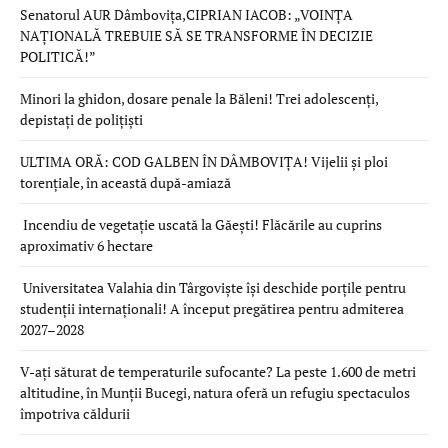
Senatorul AUR Dâmbovița,CIPRIAN IACOB: „VOINȚA
NAȚIONALĂ TREBUIE SĂ SE TRANSFORME ÎN DECIZIE
POLITICĂ!”
Minori la ghidon, dosare penale la Băleni! Trei adolescenți,
depistați de polițiști
ULTIMA ORĂ: COD GALBEN ÎN DÂMBOVIȚA! Vijelii și ploi
torențiale, în această după-amiază
Incendiu de vegetație uscată la Găești! Flăcările au cuprins
aproximativ 6 hectare
Universitatea Valahia din Târgoviște își deschide porțile pentru
studenții internaționali! A început pregătirea pentru admiterea
2027–2028
V-ați săturat de temperaturile sufocante? La peste 1.600 de metri
altitudine, în Munții Bucegi, natura oferă un refugiu spectaculos
împotriva căldurii