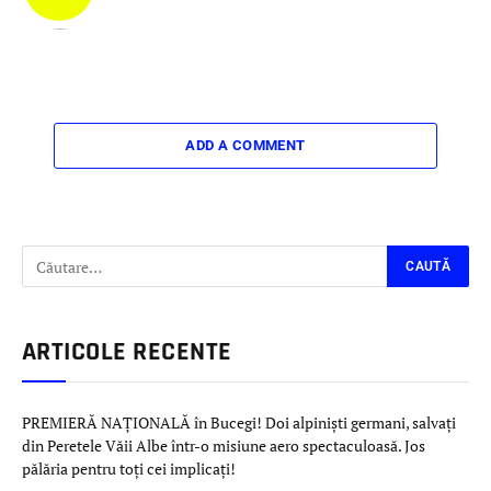
ADD A COMMENT
ARTICOLE RECENTE
PREMIERĂ NAȚIONALĂ în Bucegi! Doi alpiniști germani, salvați
din Peretele Văii Albe într-o misiune aero spectaculoasă. Jos
pălăria pentru toți cei implicați!