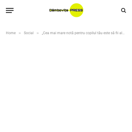
»
»
Home
Social
„Cea mai mare notă pentru copilul tău este să fii alături de el!”, mesaj de sprijin pentru elevi în perioada examenelor