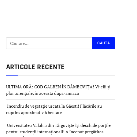
ARTICOLE RECENTE
ULTIMA ORĂ: COD GALBEN ÎN DÂMBOVIȚA! Vijelii și
ploi torențiale, în această după-amiază
Incendiu de vegetație uscată la Găești! Flăcările au
cuprins aproximativ 6 hectare
Universitatea Valahia din Târgoviște își deschide porțile
pentru studenții internaționali! A început pregătirea