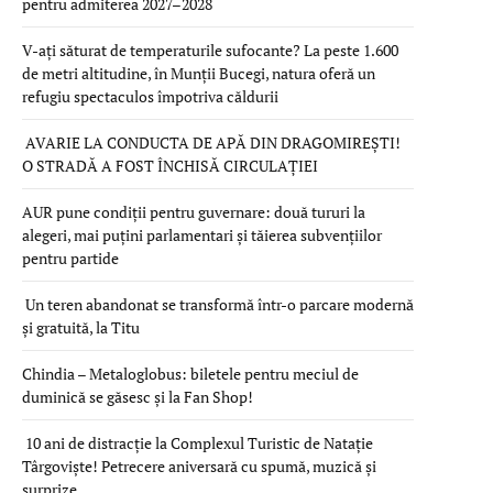
pentru admiterea 2027–2028
V-ați săturat de temperaturile sufocante? La peste 1.600
de metri altitudine, în Munții Bucegi, natura oferă un
refugiu spectaculos împotriva căldurii
AVARIE LA CONDUCTA DE APĂ DIN DRAGOMIREȘTI!
O STRADĂ A FOST ÎNCHISĂ CIRCULAȚIEI
AUR pune condiții pentru guvernare: două tururi la
alegeri, mai puțini parlamentari și tăierea subvențiilor
pentru partide
Un teren abandonat se transformă într-o parcare modernă
și gratuită, la Titu
Chindia – Metaloglobus: biletele pentru meciul de
duminică se găsesc și la Fan Shop!
10 ani de distracție la Complexul Turistic de Natație
Târgoviște! Petrecere aniversară cu spumă, muzică și
surprize