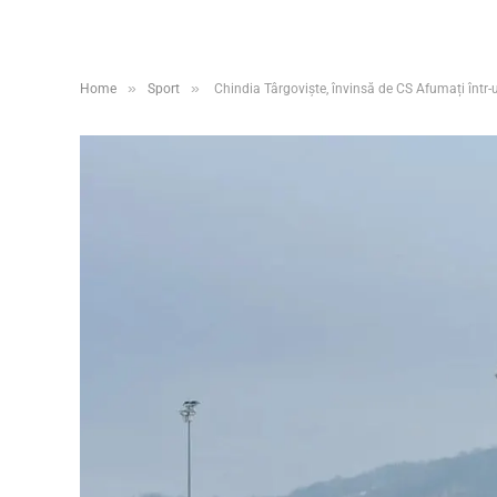
»
»
Home
Sport
Chindia Târgoviște, învinsă de CS Afumați într