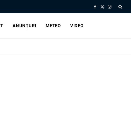
Facebook
X
Instagram
(Twitter)
RT
ANUNȚURI
METEO
VIDEO