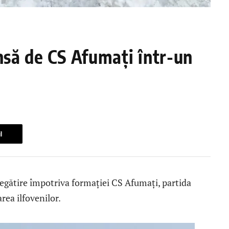
nsă de CS Afumați într-un
l
egătire împotriva formației CS Afumați, partida
rea ilfovenilor.