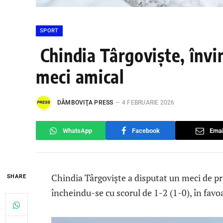
SPORT
Chindia Târgoviște, învi
meci amical
DÂMBOVIŢA PRESS
4 FEBRUARIE 2026
WhatsApp
Facebook
Emai
Chindia Târgoviște a disputat un meci de pr
SHARE
încheindu-se cu scorul de 1-2 (1-0), în favoa