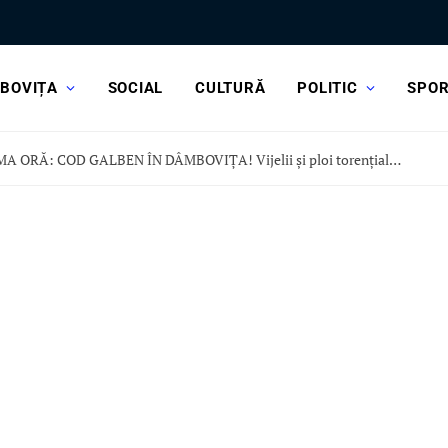
BOVIȚA
SOCIAL
CULTURĂ
POLITIC
SPO
ULTIMA ORĂ: COD GALBEN ÎN DÂMBOVIȚA! Vijelii și ploi torențiale, în această după-amiază