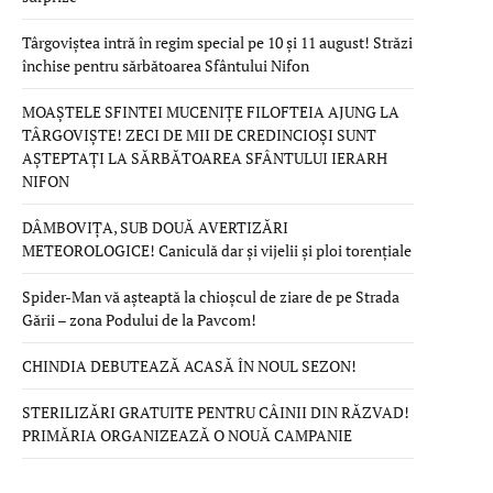
Târgoviștea intră în regim special pe 10 și 11 august! Străzi
închise pentru sărbătoarea Sfântului Nifon
MOAȘTELE SFINTEI MUCENIȚE FILOFTEIA AJUNG LA
TÂRGOVIȘTE! ZECI DE MII DE CREDINCIOȘI SUNT
AȘTEPTAȚI LA SĂRBĂTOAREA SFÂNTULUI IERARH
NIFON
DÂMBOVIȚA, SUB DOUĂ AVERTIZĂRI
METEOROLOGICE! Caniculă dar și vijelii și ploi torențiale
Spider-Man vă așteaptă la chioșcul de ziare de pe Strada
Gării – zona Podului de la Pavcom!
CHINDIA DEBUTEAZĂ ACASĂ ÎN NOUL SEZON!
STERILIZĂRI GRATUITE PENTRU CÂINII DIN RĂZVAD!
PRIMĂRIA ORGANIZEAZĂ O NOUĂ CAMPANIE