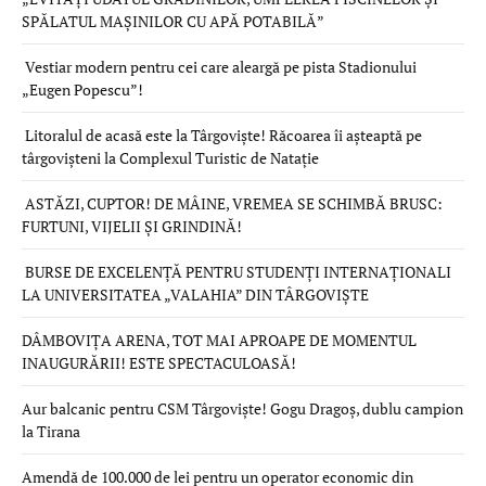
SPĂLATUL MAȘINILOR CU APĂ POTABILĂ”
Vestiar modern pentru cei care aleargă pe pista Stadionului
„Eugen Popescu”!
Litoralul de acasă este la Târgoviște! Răcoarea îi așteaptă pe
târgovișteni la Complexul Turistic de Natație
ASTĂZI, CUPTOR! DE MÂINE, VREMEA SE SCHIMBĂ BRUSC:
FURTUNI, VIJELII ȘI GRINDINĂ!
BURSE DE EXCELENȚĂ PENTRU STUDENȚI INTERNAȚIONALI
LA UNIVERSITATEA „VALAHIA” DIN TÂRGOVIȘTE
DÂMBOVIȚA ARENA, TOT MAI APROAPE DE MOMENTUL
INAUGURĂRII! ESTE SPECTACULOASĂ!
Aur balcanic pentru CSM Târgoviște! Gogu Dragoș, dublu campion
la Tirana
Amendă de 100.000 de lei pentru un operator economic din