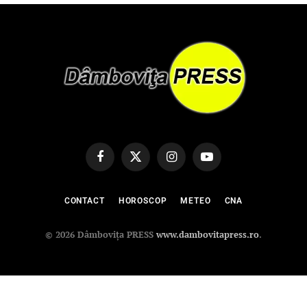
Facebook
X
Instagram
YouTube
(Twitter)
CONTACT
HOROSCOP
METEO
CNA
© 2026 Dâmbovița PRESS
www.dambovitapress.ro
.