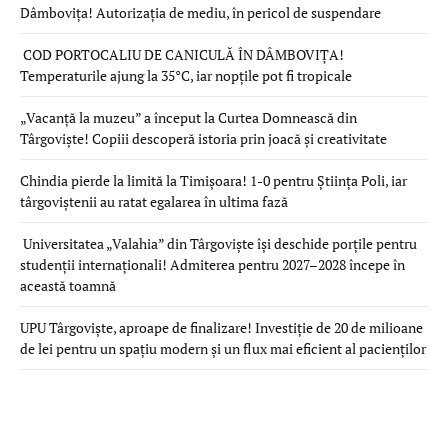
Dâmbovița! Autorizația de mediu, în pericol de suspendare
COD PORTOCALIU DE CANICULĂ ÎN DÂMBOVIȚA!
Temperaturile ajung la 35°C, iar nopțile pot fi tropicale
„Vacanță la muzeu” a început la Curtea Domnească din
Târgoviște! Copiii descoperă istoria prin joacă și creativitate
Chindia pierde la limită la Timișoara! 1-0 pentru Știința Poli, iar
târgoviștenii au ratat egalarea în ultima fază
Universitatea „Valahia” din Târgoviște își deschide porțile pentru
studenții internaționali! Admiterea pentru 2027–2028 începe în
această toamnă
UPU Târgoviște, aproape de finalizare! Investiție de 20 de milioane
de lei pentru un spațiu modern și un flux mai eficient al pacienților