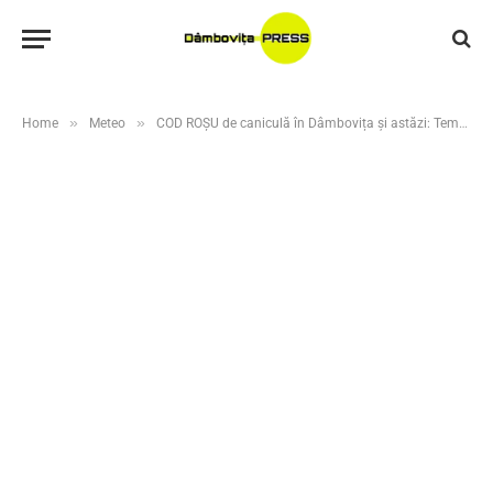
»
»
Home
Meteo
COD ROȘU de caniculă în Dâmbovița și astăzi: Temperaturile urcă până la 40°C, risc de incendii iar după-amiaza posibil furtuni violente