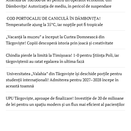
Dâmbovița! Autorizația de mediu, în pericol de suspendare
COD PORTOCALIU DE CANICULĂ ÎN DÂMBOVIȚA!
Temperaturile ajung la 35°C, iar nopțile pot fi tropicale
„Vacanță la muzeu” a început la Curtea Domnească din
Târgoviște! Copiii descoperă istoria prin joacă și creativitate
Chindia pierde la limită la Timișoara! 1-0 pentru Știința Poli, iar
târgoviștenii au ratat egalarea în ultima fază
Universitatea „Valahia” din Târgoviște își deschide porțile pentru
studenții internaționali! Admiterea pentru 2027–2028 începe în
această toamnă
UPU Târgoviște, aproape de finalizare! Investiție de 20 de milioane
de lei pentru un spațiu modern și un flux mai eficient al pacienților