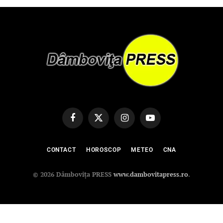
Facebook
X
Instagram
YouTube
(Twitter)
CONTACT
HOROSCOP
METEO
CNA
© 2026 Dâmbovița PRESS
www.dambovitapress.ro
.