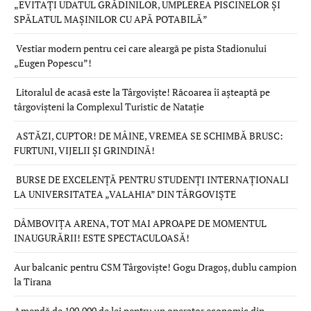
„EVITAȚI UDATUL GRĂDINILOR, UMPLEREA PISCINELOR ȘI
SPĂLATUL MAȘINILOR CU APĂ POTABILĂ”
Vestiar modern pentru cei care aleargă pe pista Stadionului
„Eugen Popescu”!
Litoralul de acasă este la Târgoviște! Răcoarea îi așteaptă pe
târgovișteni la Complexul Turistic de Natație
ASTĂZI, CUPTOR! DE MÂINE, VREMEA SE SCHIMBĂ BRUSC:
FURTUNI, VIJELII ȘI GRINDINĂ!
BURSE DE EXCELENȚĂ PENTRU STUDENȚI INTERNAȚIONALI
LA UNIVERSITATEA „VALAHIA” DIN TÂRGOVIȘTE
DÂMBOVIȚA ARENA, TOT MAI APROAPE DE MOMENTUL
INAUGURĂRII! ESTE SPECTACULOASĂ!
Aur balcanic pentru CSM Târgoviște! Gogu Dragoș, dublu campion
la Tirana
Amendă de 100.000 de lei pentru un operator economic din