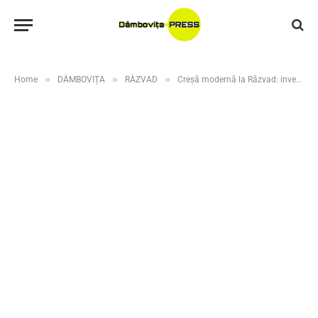
»
»
»
Home
DÂMBOVIȚA
RĂZVAD
Creșă modernă la Răzvad: investiție de 10 milioane de lei pentru educația timpurie a copiilor