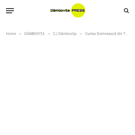
»
»
»
Home
DÂMBOVIȚA
CJ Dâmboviţa
Curtea Domnească din Târgoviște: istoria prinde viață printre rouă și parfum de tei