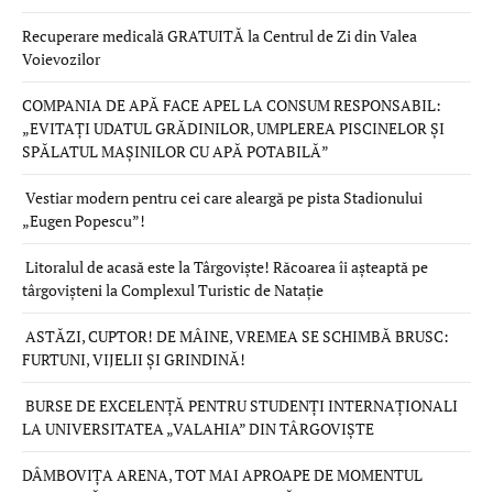
Recuperare medicală GRATUITĂ la Centrul de Zi din Valea
Voievozilor
COMPANIA DE APĂ FACE APEL LA CONSUM RESPONSABIL:
„EVITAȚI UDATUL GRĂDINILOR, UMPLEREA PISCINELOR ȘI
SPĂLATUL MAȘINILOR CU APĂ POTABILĂ”
Vestiar modern pentru cei care aleargă pe pista Stadionului
„Eugen Popescu”!
Litoralul de acasă este la Târgoviște! Răcoarea îi așteaptă pe
târgovișteni la Complexul Turistic de Natație
ASTĂZI, CUPTOR! DE MÂINE, VREMEA SE SCHIMBĂ BRUSC:
FURTUNI, VIJELII ȘI GRINDINĂ!
BURSE DE EXCELENȚĂ PENTRU STUDENȚI INTERNAȚIONALI
LA UNIVERSITATEA „VALAHIA” DIN TÂRGOVIȘTE
DÂMBOVIȚA ARENA, TOT MAI APROAPE DE MOMENTUL