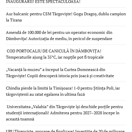
INAUGURĂRII! ESTE SPECTACULOASĂ!
Aur balcanic pentru CSM Târgoviște! Gogu Dragoș, dublu campion
la Tirana
Amendă de 100.000 de lei pentru un operator economic din
Dâmbovița! Autorizația de mediu, în pericol de suspendare
COD PORTOCALIU DE CANICULĂ ÎN DÂMBOVIȚA!
Temperaturile ajung la 35°C, iar nopțile pot fi tropicale
„Vacanță la muzeu” a început la Curtea Domnească din
Târgoviște! Copiii descoperă istoria prin joacă și creativitate
Chindia pierde la limită la Timișoara! 1-0 pentru Știința Poli, iar
târgoviștenii au ratat egalarea în ultima fază
Universitatea „Valahia” din Târgoviște își deschide porțile pentru
studenții internaționali! Admiterea pentru 2027–2028 începe în
această toamnă
UPU Târgoviște, aproape de finalizare! Investiție de 20 de milioane