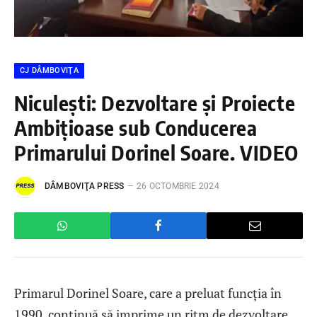
CJ DÂMBOVIŢA
Niculești: Dezvoltare și Proiecte
Ambițioase sub Conducerea
Primarului Dorinel Soare. VIDEO
DÂMBOVIŢA PRESS
26 OCTOMBRIE 2024
Primarul Dorinel Soare, care a preluat funcția în
1990, continuă să imprime un ritm de dezvoltare