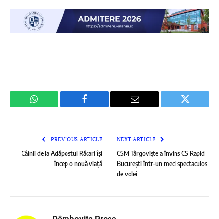
WhatsApp
Facebook
Email
Twitter
PREVIOUS ARTICLE
NEXT ARTICLE
Câinii de la Adăpostul Răcari își
CSM Târgoviște a învins CS Rapid
încep o nouă viață
București într-un meci spectaculos
de volei
Dâmboviţa Press