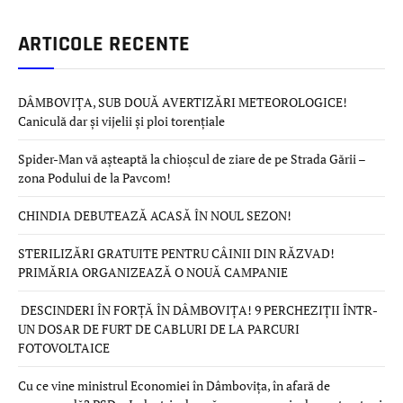
ARTICOLE RECENTE
DÂMBOVIȚA, SUB DOUĂ AVERTIZĂRI METEOROLOGICE!
Caniculă dar și vijelii și ploi torențiale
Spider-Man vă așteaptă la chioșcul de ziare de pe Strada Gării –
zona Podului de la Pavcom!
CHINDIA DEBUTEAZĂ ACASĂ ÎN NOUL SEZON!
STERILIZĂRI GRATUITE PENTRU CÂINII DIN RĂZVAD!
PRIMĂRIA ORGANIZEAZĂ O NOUĂ CAMPANIE
DESCINDERI ÎN FORȚĂ ÎN DÂMBOVIȚA! 9 PERCHEZIȚII ÎNTR-
UN DOSAR DE FURT DE CABLURI DE LA PARCURI
FOTOVOLTAICE
Cu ce vine ministrul Economiei în Dâmbovița, în afară de