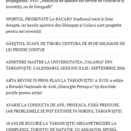
propagandă? PSD: „Industria de apărare are nevoie de contracte și
investiții, nu de fotografii”
SPORTUL, PRIORITATE LA RĂCARI! Stadionul intră în linie
dreaptă, iar bazele sportive din Ghimpați și Colacu sunt pregătite
pentru noi investiții
GĂEȘTIUL SCAPĂ DE TIRURI! CENTURA DE 89 DE MILIOANE DE
LEI PRINDE CONTUR
ADMITERE MASTER LA UNIVERSITATEA „VALAHIA” DIN
TÂRGOVIȘTE: CALENDARUL SESIUNII IULIE–SEPTEMBRIE 2026
ARTA REVINE ÎN PRIM-PLAN LA TÂRGOVIȘTE! A XVIII-a ediție
a Bienalei Naționale de Artă „Gheorghe Petrașcu” își deschide
porțile pentru artiști
AVARIE LA CONDUCTA DE APĂ: PRISEACA, FĂRĂ PRESIUNE,
IAR PROBLEMELE SE POT EXTINDE ÎN NORDUL TÂRGOVIȘTEI
10 ANI DE BUCURIE LA TÂRGOVIȘTE! MEGAPETRECERE LA
COMPLEXUL TURISTIC DE NATAȚIE, CU AQUAGYM, SPUMĂ,