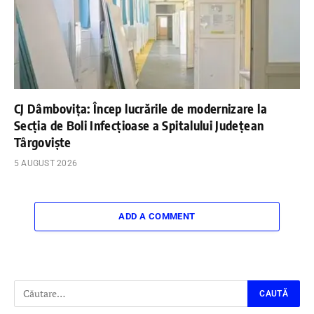
CJ Dâmbovița: Încep lucrările de modernizare la
Secția de Boli Infecțioase a Spitalului Județean
Târgoviște
5 AUGUST 2026
ADD A COMMENT