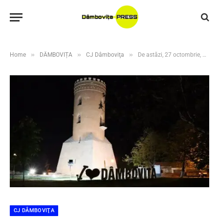
»
»
»
Home
DÂMBOVIȚA
CJ Dâmboviţa
De astăzi, 27 octombrie, Complexul Naţional Muzeal „Curtea Domnească” Târgovişte trece la programul de iarnă
CJ DÂMBOVIŢA