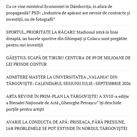
Cu ce vine ministrul Economiei în Dâmbovița, în afară de
propagandă? PSD: „Industria de apărare are nevoie de contracte și
investiții, nu de fotografii”
SPORTUL, PRIORITATE LA RĂCARI! Stadionul intră în linie
dreaptă, iar bazele sportive din Ghimpați și Colacu sunt pregătite
pentru noi investiții
GĂEȘTIUL SCAPĂ DE TIRURI! CENTURA DE 89 DE MILIOANE DE
LEI PRINDE CONTUR
ADMITERE MASTER LA UNIVERSITATEA „VALAHIA” DIN
TÂRGOVIȘTE: CALENDARUL SESIUNII IULIE–SEPTEMBRIE 2026
ARTA REVINE ÎN PRIM-PLAN LA TÂRGOVIȘTE! A XVIII-a ediție
a Bienalei Naționale de Artă „Gheorghe Petrașcu” își deschide
porțile pentru artiști
AVARIE LA CONDUCTA DE APĂ: PRISEACA, FĂRĂ PRESIUNE,
IAR PROBLEMELE SE POT EXTINDE ÎN NORDUL TÂRGOVIȘTEI