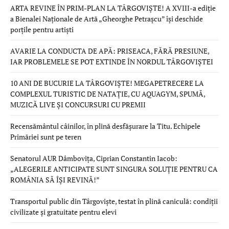
ARTA REVINE ÎN PRIM-PLAN LA TÂRGOVIȘTE! A XVIII-a ediție
a Bienalei Naționale de Artă „Gheorghe Petrașcu” își deschide
porțile pentru artiști
AVARIE LA CONDUCTA DE APĂ: PRISEACA, FĂRĂ PRESIUNE,
IAR PROBLEMELE SE POT EXTINDE ÎN NORDUL TÂRGOVIȘTEI
10 ANI DE BUCURIE LA TÂRGOVIȘTE! MEGAPETRECERE LA
COMPLEXUL TURISTIC DE NATAȚIE, CU AQUAGYM, SPUMĂ,
MUZICĂ LIVE ȘI CONCURSURI CU PREMII
Recensământul câinilor, în plină desfășurare la Titu. Echipele
Primăriei sunt pe teren
Senatorul AUR Dâmbovița, Ciprian Constantin Iacob:
„ALEGERILE ANTICIPATE SUNT SINGURA SOLUȚIE PENTRU CA
ROMÂNIA SĂ ÎȘI REVINĂ!”
Transportul public din Târgoviște, testat în plină caniculă: condiții
civilizate și gratuitate pentru elevi