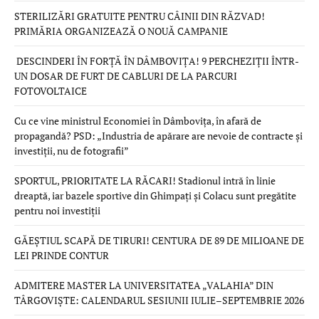
STERILIZĂRI GRATUITE PENTRU CÂINII DIN RĂZVAD!
PRIMĂRIA ORGANIZEAZĂ O NOUĂ CAMPANIE
DESCINDERI ÎN FORȚĂ ÎN DÂMBOVIȚA! 9 PERCHEZIȚII ÎNTR-
UN DOSAR DE FURT DE CABLURI DE LA PARCURI
FOTOVOLTAICE
Cu ce vine ministrul Economiei în Dâmbovița, în afară de
propagandă? PSD: „Industria de apărare are nevoie de contracte și
investiții, nu de fotografii”
SPORTUL, PRIORITATE LA RĂCARI! Stadionul intră în linie
dreaptă, iar bazele sportive din Ghimpați și Colacu sunt pregătite
pentru noi investiții
GĂEȘTIUL SCAPĂ DE TIRURI! CENTURA DE 89 DE MILIOANE DE
LEI PRINDE CONTUR
ADMITERE MASTER LA UNIVERSITATEA „VALAHIA” DIN
TÂRGOVIȘTE: CALENDARUL SESIUNII IULIE–SEPTEMBRIE 2026