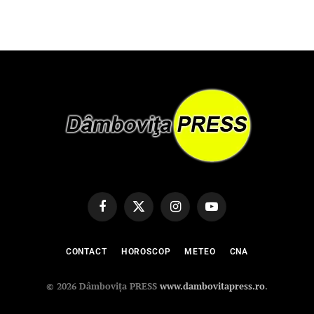
Facebook
X
Instagram
YouTube
(Twitter)
CONTACT
HOROSCOP
METEO
CNA
© 2026 Dâmbovița PRESS
www.dambovitapress.ro
.