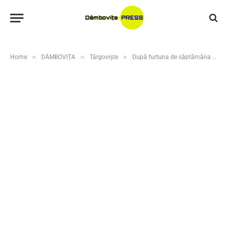
»
»
»
Home
DÂMBOVIȚA
Târgoviște
După furtuna de săptămâna trecută, Bazinul Olimpic din Târgoviște se redeschide! Investiție de peste 34 de milioane de lei pentru modernizarea complexului