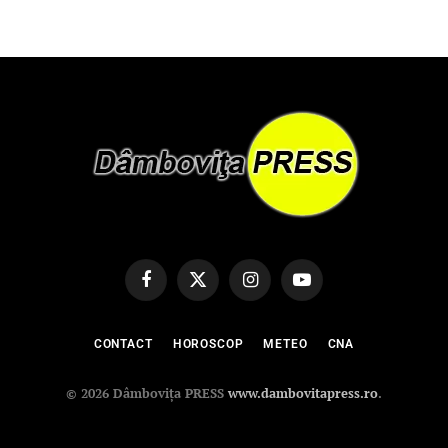
Facebook
X
Instagram
YouTube
(Twitter)
CONTACT
HOROSCOP
METEO
CNA
© 2026 Dâmbovița PRESS
www.dambovitapress.ro
.