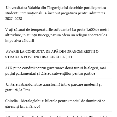
Universitatea Valahia din Târgoviște își deschide porțile pentru
studenții internaționali! A început pregătirea pentru admiterea
2027–2028
V-ați săturat de temperaturile sufocante? La peste 1.600 de metri
altitudine, în Munții Bucegi, natura oferă un refugiu spectaculos
împotriva căldurii
AVARIE LA CONDUCTA DE APĂ DIN DRAGOMIREȘTI! O
STRADĂ A FOST ÎNCHISĂ CIRCULAȚIEI
AUR pune condiții pentru guvernare: două tururi la alegeri, mai
puțini parlamentari și tăierea subvențiilor pentru partide
Un teren abandonat se transformă într-o parcare modernă și
gratuită, la Titu
Chindia – Metaloglobus: biletele pentru meciul de duminică se
găsesc și la Fan Shop!