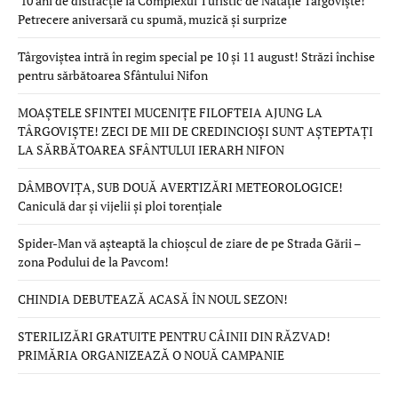
10 ani de distracție la Complexul Turistic de Natație Târgoviște!
Petrecere aniversară cu spumă, muzică și surprize
Târgoviștea intră în regim special pe 10 și 11 august! Străzi închise
pentru sărbătoarea Sfântului Nifon
MOAȘTELE SFINTEI MUCENIȚE FILOFTEIA AJUNG LA
TÂRGOVIȘTE! ZECI DE MII DE CREDINCIOȘI SUNT AȘTEPTAȚI
LA SĂRBĂTOAREA SFÂNTULUI IERARH NIFON
DÂMBOVIȚA, SUB DOUĂ AVERTIZĂRI METEOROLOGICE!
Caniculă dar și vijelii și ploi torențiale
Spider-Man vă așteaptă la chioșcul de ziare de pe Strada Gării –
zona Podului de la Pavcom!
CHINDIA DEBUTEAZĂ ACASĂ ÎN NOUL SEZON!
STERILIZĂRI GRATUITE PENTRU CÂINII DIN RĂZVAD!
PRIMĂRIA ORGANIZEAZĂ O NOUĂ CAMPANIE