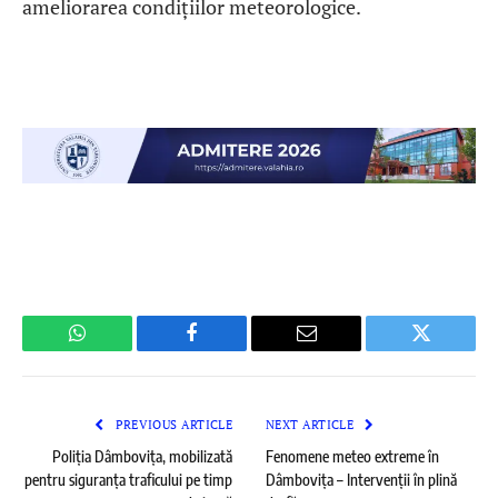
ameliorarea condițiilor meteorologice.
WhatsApp
Facebook
Email
Twitter
PREVIOUS ARTICLE
NEXT ARTICLE
Poliția Dâmbovița, mobilizată
Fenomene meteo extreme în
pentru siguranța traficului pe timp
Dâmbovița – Intervenții în plină