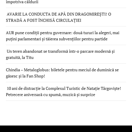
împotriva căldurii
AVARIE LA CONDUCTA DE APĂ DIN DRAGOMIREȘTI! O
STRADĂ A FOST ÎNCHISĂ CIRCULAȚIEI
AUR pune condiții pentru guvernare: două tururi la alegeri, mai
puțini parlamentari și tăierea subvențiilor pentru partide
Un teren abandonat se transformă într-o parcare modernă și
gratuită, la Titu
Chindia – Metaloglobus: biletele pentru meciul de duminică se
găsesc și la Fan Shop!
10 ani de distracție la Complexul Turistic de Natație Târgoviște!
Petrecere aniversară cu spumă, muzică și surprize