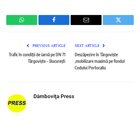
WhatsApp
Facebook
Email
Twitter
PREVIOUS ARTICLE
NEXT ARTICLE
Trafic în condiții de iarnă pe DN 71
Deszăpezire în Târgoviște
Târgoviște – București
,mobilizare maximă pe fondul
Codului Portocaliu
Dâmboviţa Press