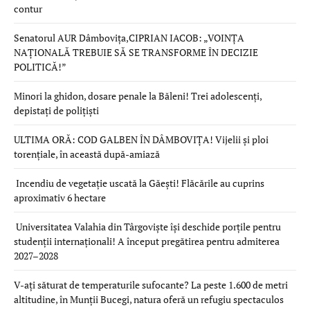
contur
Senatorul AUR Dâmbovița,CIPRIAN IACOB: „VOINȚA
NAȚIONALĂ TREBUIE SĂ SE TRANSFORME ÎN DECIZIE
POLITICĂ!”
Minori la ghidon, dosare penale la Băleni! Trei adolescenți,
depistați de polițiști
ULTIMA ORĂ: COD GALBEN ÎN DÂMBOVIȚA! Vijelii și ploi
torențiale, în această după-amiază
Incendiu de vegetație uscată la Găești! Flăcările au cuprins
aproximativ 6 hectare
Universitatea Valahia din Târgoviște își deschide porțile pentru
studenții internaționali! A început pregătirea pentru admiterea
2027–2028
V-ați săturat de temperaturile sufocante? La peste 1.600 de metri
altitudine, în Munții Bucegi, natura oferă un refugiu spectaculos