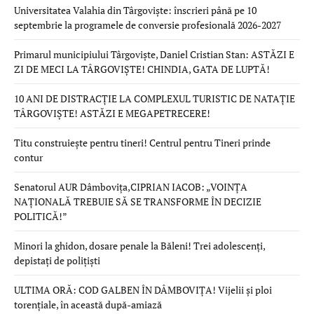
Universitatea Valahia din Târgoviște: înscrieri până pe 10
septembrie la programele de conversie profesională 2026-2027
Primarul municipiului Târgoviște, Daniel Cristian Stan: ASTĂZI E
ZI DE MECI LA TÂRGOVIȘTE! CHINDIA, GATA DE LUPTĂ!
10 ANI DE DISTRACȚIE LA COMPLEXUL TURISTIC DE NATAȚIE
TÂRGOVIȘTE! ASTĂZI E MEGAPETRECERE!
Titu construiește pentru tineri! Centrul pentru Tineri prinde
contur
Senatorul AUR Dâmbovița,CIPRIAN IACOB: „VOINȚA
NAȚIONALĂ TREBUIE SĂ SE TRANSFORME ÎN DECIZIE
POLITICĂ!”
Minori la ghidon, dosare penale la Băleni! Trei adolescenți,
depistați de polițiști
ULTIMA ORĂ: COD GALBEN ÎN DÂMBOVIȚA! Vijelii și ploi
torențiale, în această după-amiază