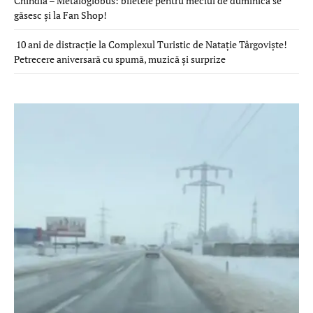
Chindia – Metaloglobus: biletele pentru meciul de duminică se
găsesc și la Fan Shop!
10 ani de distracție la Complexul Turistic de Natație Târgoviște!
Petrecere aniversară cu spumă, muzică și surprize