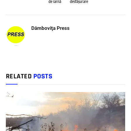
de iarnă
desfășurare
Dâmboviţa Press
RELATED
POSTS