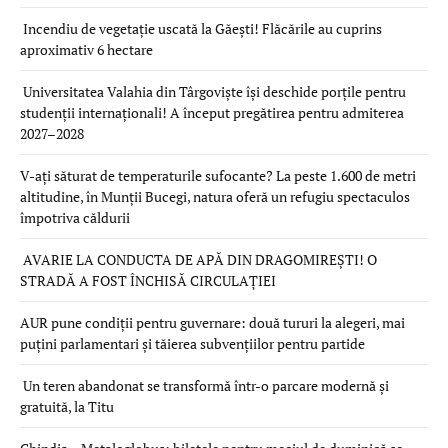
Incendiu de vegetație uscată la Găești! Flăcările au cuprins
aproximativ 6 hectare
Universitatea Valahia din Târgoviște își deschide porțile pentru
studenții internaționali! A început pregătirea pentru admiterea
2027–2028
V-ați săturat de temperaturile sufocante? La peste 1.600 de metri
altitudine, în Munții Bucegi, natura oferă un refugiu spectaculos
împotriva căldurii
AVARIE LA CONDUCTA DE APĂ DIN DRAGOMIREȘTI! O
STRADĂ A FOST ÎNCHISĂ CIRCULAȚIEI
AUR pune condiții pentru guvernare: două tururi la alegeri, mai
puțini parlamentari și tăierea subvențiilor pentru partide
Un teren abandonat se transformă într-o parcare modernă și
gratuită, la Titu