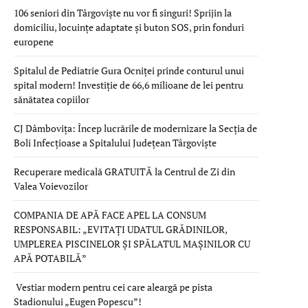
106 seniori din Târgoviște nu vor fi singuri! Sprijin la
domiciliu, locuințe adaptate și buton SOS, prin fonduri
europene
Spitalul de Pediatrie Gura Ocniței prinde conturul unui
spital modern! Investiție de 66,6 milioane de lei pentru
sănătatea copiilor
CJ Dâmbovița: Încep lucrările de modernizare la Secția de
Boli Infecțioase a Spitalului Județean Târgoviște
Recuperare medicală GRATUITĂ la Centrul de Zi din
Valea Voievozilor
COMPANIA DE APĂ FACE APEL LA CONSUM
RESPONSABIL: „EVITAȚI UDATUL GRĂDINILOR,
UMPLEREA PISCINELOR ȘI SPĂLATUL MAȘINILOR CU
APĂ POTABILĂ”
Vestiar modern pentru cei care aleargă pe pista
Stadionului „Eugen Popescu”!