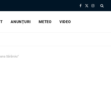
Facebook
X
Instagram
(Twitter)
RT
ANUNȚURI
METEO
VIDEO
leana Sărăroiu”