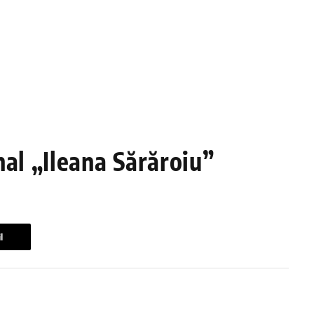
nal „Ileana Sărăroiu”
l