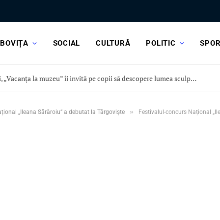
BOVIȚA
SOCIAL
CULTURĂ
POLITIC
SPO
Astăzi, „Vacanța la muzeu” îi invită pe copii să descopere lumea sculpturii, la Curtea Domnească
»
țional „Ileana Sărăroiu” a debutat la Târgoviște
Festivalul-concurs Național „I