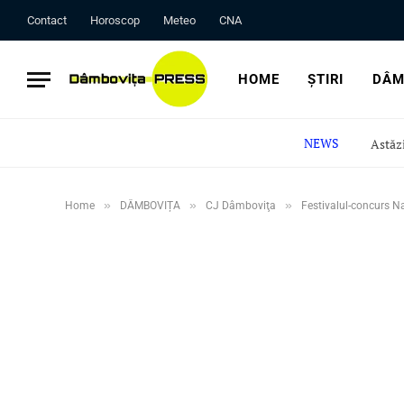
Contact
Horoscop
Meteo
CNA
HOME
ȘTIRI
DÂM
NEWS
»
»
»
Home
DÂMBOVIȚA
CJ Dâmboviţa
Festivalul-concurs Na