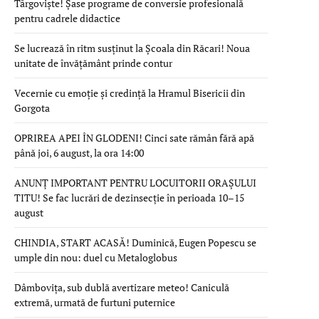
Târgoviște! Șase programe de conversie profesională
pentru cadrele didactice
Se lucrează în ritm susținut la Școala din Răcari! Noua
unitate de învățământ prinde contur
Vecernie cu emoție și credință la Hramul Bisericii din
Gorgota
OPRIREA APEI ÎN GLODENI! Cinci sate rămân fără apă
până joi, 6 august, la ora 14:00
ANUNȚ IMPORTANT PENTRU LOCUITORII ORAȘULUI
TITU! Se fac lucrări de dezinsecție în perioada 10–15
august
CHINDIA, START ACASĂ! Duminică, Eugen Popescu se
umple din nou: duel cu Metaloglobus
Dâmbovița, sub dublă avertizare meteo! Caniculă
extremă, urmată de furtuni puternice