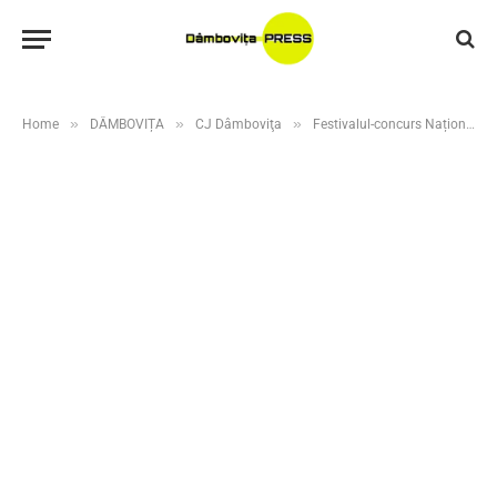
»
»
»
Home
DÂMBOVIȚA
CJ Dâmboviţa
Festivalul-concurs Național „Ileana Sărăroiu” a debutat la Târgoviște