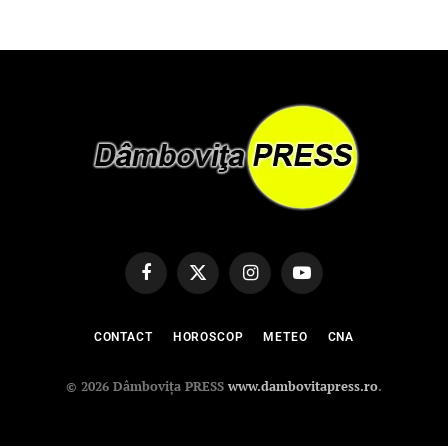
Facebook
X
Instagram
YouTube
(Twitter)
CONTACT
HOROSCOP
METEO
CNA
© 2026 Dâmbovița PRESS
www.dambovitapress.ro
.