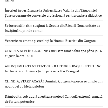
XIII-a
Înscrieri în desfășurare la Universitatea Valahia din Târgoviște!
Șase programe de conversie profesională pentru cadrele didactice
Se lucrează în ritm susținut la Școala din Răcari! Noua unitate de
învățământ prinde contur
Vecernie cu emoție și credință la Hramul Bisericii din Gorgota
OPRIREA APEI ÎN GLODENI! Cinci sate rămân fără apă până joi, 6
august, la ora 14:00
ANUNȚ IMPORTANT PENTRU LOCUITORII ORAȘULUI TITU! Se
fac lucrări de dezinsecție în perioada 10–15 august
CHINDIA, START ACASĂ! Duminică, Eugen Popescu se umple din
nou: duel cu Metaloglobus
Dâmbovița, sub dublă avertizare meteo! Caniculă extremă, urmată
de furtuni puternice