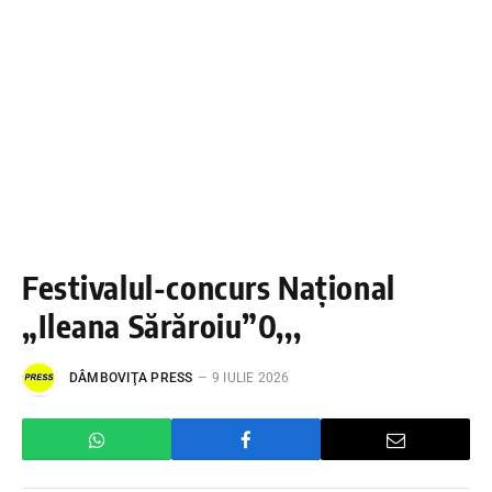
Festivalul-concurs Național
„Ileana Sărăroiu”0,,,
DÂMBOVIŢA PRESS
9 IULIE 2026