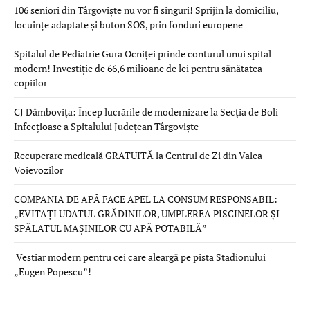
106 seniori din Târgoviște nu vor fi singuri! Sprijin la domiciliu,
locuințe adaptate și buton SOS, prin fonduri europene
Spitalul de Pediatrie Gura Ocniței prinde conturul unui spital
modern! Investiție de 66,6 milioane de lei pentru sănătatea
copiilor
CJ Dâmbovița: Încep lucrările de modernizare la Secția de Boli
Infecțioase a Spitalului Județean Târgoviște
Recuperare medicală GRATUITĂ la Centrul de Zi din Valea
Voievozilor
COMPANIA DE APĂ FACE APEL LA CONSUM RESPONSABIL:
„EVITAȚI UDATUL GRĂDINILOR, UMPLEREA PISCINELOR ȘI
SPĂLATUL MAȘINILOR CU APĂ POTABILĂ”
Vestiar modern pentru cei care aleargă pe pista Stadionului
„Eugen Popescu”!