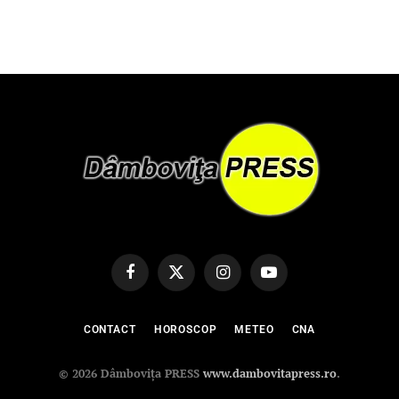
Facebook
X
Instagram
YouTube
(Twitter)
CONTACT
HOROSCOP
METEO
CNA
© 2026 Dâmbovița PRESS
www.dambovitapress.ro
.