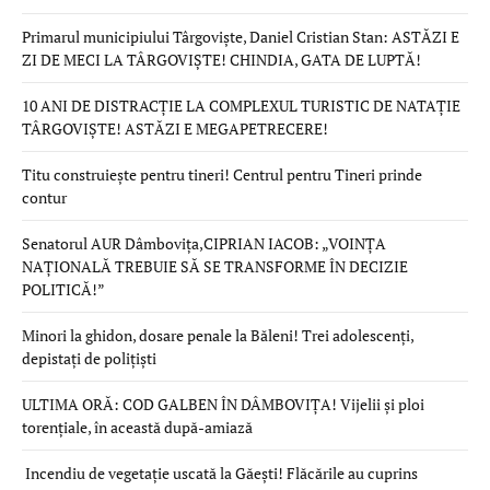
Primarul municipiului Târgoviște, Daniel Cristian Stan: ASTĂZI E
ZI DE MECI LA TÂRGOVIȘTE! CHINDIA, GATA DE LUPTĂ!
10 ANI DE DISTRACȚIE LA COMPLEXUL TURISTIC DE NATAȚIE
TÂRGOVIȘTE! ASTĂZI E MEGAPETRECERE!
Titu construiește pentru tineri! Centrul pentru Tineri prinde
contur
Senatorul AUR Dâmbovița,CIPRIAN IACOB: „VOINȚA
NAȚIONALĂ TREBUIE SĂ SE TRANSFORME ÎN DECIZIE
POLITICĂ!”
Minori la ghidon, dosare penale la Băleni! Trei adolescenți,
depistați de polițiști
ULTIMA ORĂ: COD GALBEN ÎN DÂMBOVIȚA! Vijelii și ploi
torențiale, în această după-amiază
Incendiu de vegetație uscată la Găești! Flăcările au cuprins