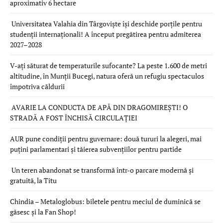
aproximativ 6 hectare
Universitatea Valahia din Târgoviște își deschide porțile pentru
studenții internaționali! A început pregătirea pentru admiterea
2027–2028
V-ați săturat de temperaturile sufocante? La peste 1.600 de metri
altitudine, în Munții Bucegi, natura oferă un refugiu spectaculos
împotriva căldurii
AVARIE LA CONDUCTA DE APĂ DIN DRAGOMIREȘTI! O
STRADĂ A FOST ÎNCHISĂ CIRCULAȚIEI
AUR pune condiții pentru guvernare: două tururi la alegeri, mai
puțini parlamentari și tăierea subvențiilor pentru partide
Un teren abandonat se transformă într-o parcare modernă și
gratuită, la Titu
Chindia – Metaloglobus: biletele pentru meciul de duminică se
găsesc și la Fan Shop!