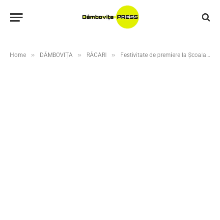
»
»
»
Home
DÂMBOVIȚA
RĂCARI
Festivitate de premiere la Școala Gimnazială Ghergani, la final de an școlar