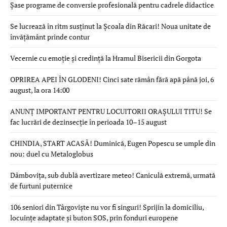
Șase programe de conversie profesională pentru cadrele didactice
Se lucrează în ritm susținut la Școala din Răcari! Noua unitate de
învățământ prinde contur
Vecernie cu emoție și credință la Hramul Bisericii din Gorgota
OPRIREA APEI ÎN GLODENI! Cinci sate rămân fără apă până joi, 6
august, la ora 14:00
ANUNȚ IMPORTANT PENTRU LOCUITORII ORAȘULUI TITU! Se
fac lucrări de dezinsecție în perioada 10–15 august
CHINDIA, START ACASĂ! Duminică, Eugen Popescu se umple din
nou: duel cu Metaloglobus
Dâmbovița, sub dublă avertizare meteo! Caniculă extremă, urmată
de furtuni puternice
106 seniori din Târgoviște nu vor fi singuri! Sprijin la domiciliu,
locuințe adaptate și buton SOS, prin fonduri europene