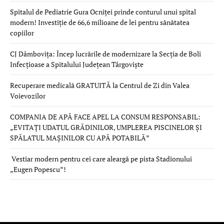
Spitalul de Pediatrie Gura Ocniței prinde conturul unui spital
modern! Investiție de 66,6 milioane de lei pentru sănătatea
copiilor
CJ Dâmbovița: Încep lucrările de modernizare la Secția de Boli
Infecțioase a Spitalului Județean Târgoviște
Recuperare medicală GRATUITĂ la Centrul de Zi din Valea
Voievozilor
COMPANIA DE APĂ FACE APEL LA CONSUM RESPONSABIL:
„EVITAȚI UDATUL GRĂDINILOR, UMPLEREA PISCINELOR ȘI
SPĂLATUL MAȘINILOR CU APĂ POTABILĂ”
Vestiar modern pentru cei care aleargă pe pista Stadionului
„Eugen Popescu”!