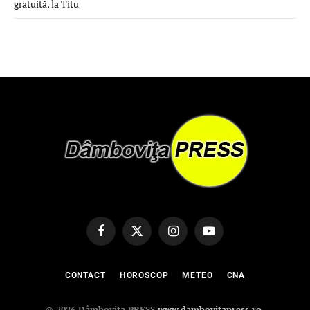
gratuită, la Titu
Facebook
X
Instagram
YouTube
(Twitter)
CONTACT
HOROSCOP
METEO
CNA
© 2026 Dâmbovița PRESS
www.dambovitapress.ro
.