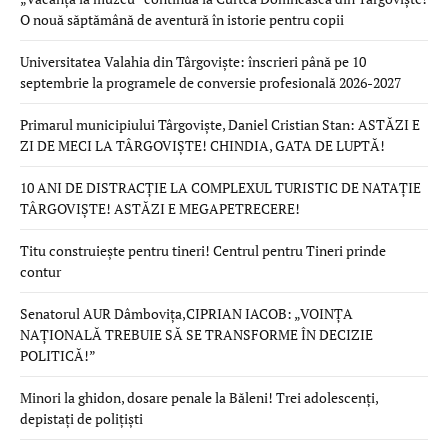
O nouă săptămână de aventură în istorie pentru copii
Universitatea Valahia din Târgoviște: înscrieri până pe 10
septembrie la programele de conversie profesională 2026-2027
Primarul municipiului Târgoviște, Daniel Cristian Stan: ASTĂZI E
ZI DE MECI LA TÂRGOVIȘTE! CHINDIA, GATA DE LUPTĂ!
10 ANI DE DISTRACȚIE LA COMPLEXUL TURISTIC DE NATAȚIE
TÂRGOVIȘTE! ASTĂZI E MEGAPETRECERE!
Titu construiește pentru tineri! Centrul pentru Tineri prinde
contur
Senatorul AUR Dâmbovița,CIPRIAN IACOB: „VOINȚA
NAȚIONALĂ TREBUIE SĂ SE TRANSFORME ÎN DECIZIE
POLITICĂ!”
Minori la ghidon, dosare penale la Băleni! Trei adolescenți,
depistați de polițiști