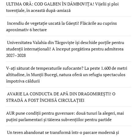
ULTIMA ORĂ: COD GALBEN ÎN DÂMBOVIȚA! Vijelii și ploi
torențiale, în această după-amiază
Incendiu de vegetație uscată la Găești! Flăcările au cuprins
aproximativ 6 hectare
Universitatea Valahia din Târgoviște își deschide porțile pentru
studenții internaționali! A început pregătirea pentru admiterea
2027–2028
V-ați săturat de temperaturile sufocante? La peste 1.600 de metri
altitudine, în Munții Bucegi, natura oferă un refugiu spectaculos
împotriva căldurii
AVARIE LA CONDUCTA DE APĂ DIN DRAGOMIREȘTI! O
STRADĂ A FOST ÎNCHISĂ CIRCULAȚIEI
AUR pune condiții pentru guvernare: două tururi la alegeri, mai
puțini parlamentari și tăierea subvențiilor pentru partide
Un teren abandonat se transformă într-o parcare modernă și