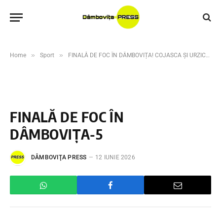
»
»
Home
Sport
FINALĂ DE FOC ÎN DÂMBOVIȚA! COJASCA ȘI URZICEANCA SE BAT PENTRU TROFEU, INTRAREA GRATUITĂ PE STADIONUL EUGEN POPESCU
FINALĂ DE FOC ÎN
DÂMBOVIȚA-5
DÂMBOVIŢA PRESS
12 IUNIE 2026