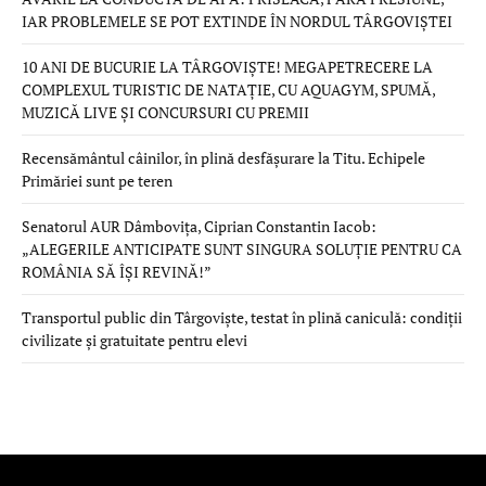
IAR PROBLEMELE SE POT EXTINDE ÎN NORDUL TÂRGOVIȘTEI
10 ANI DE BUCURIE LA TÂRGOVIȘTE! MEGAPETRECERE LA
COMPLEXUL TURISTIC DE NATAȚIE, CU AQUAGYM, SPUMĂ,
MUZICĂ LIVE ȘI CONCURSURI CU PREMII
Recensământul câinilor, în plină desfășurare la Titu. Echipele
Primăriei sunt pe teren
Senatorul AUR Dâmbovița, Ciprian Constantin Iacob:
„ALEGERILE ANTICIPATE SUNT SINGURA SOLUȚIE PENTRU CA
ROMÂNIA SĂ ÎȘI REVINĂ!”
Transportul public din Târgoviște, testat în plină caniculă: condiții
civilizate și gratuitate pentru elevi