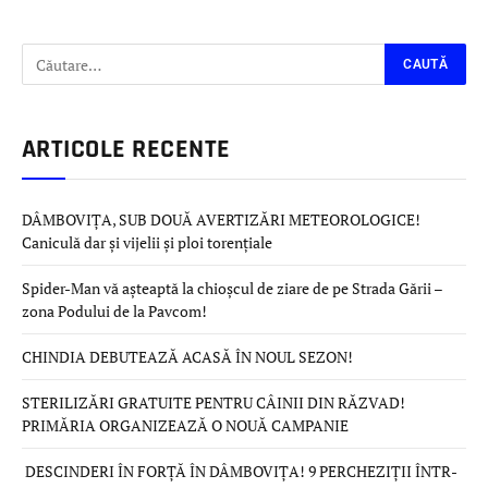
ARTICOLE RECENTE
DÂMBOVIȚA, SUB DOUĂ AVERTIZĂRI METEOROLOGICE!
Caniculă dar și vijelii și ploi torențiale
Spider-Man vă așteaptă la chioșcul de ziare de pe Strada Gării –
zona Podului de la Pavcom!
CHINDIA DEBUTEAZĂ ACASĂ ÎN NOUL SEZON!
STERILIZĂRI GRATUITE PENTRU CÂINII DIN RĂZVAD!
PRIMĂRIA ORGANIZEAZĂ O NOUĂ CAMPANIE
DESCINDERI ÎN FORȚĂ ÎN DÂMBOVIȚA! 9 PERCHEZIȚII ÎNTR-