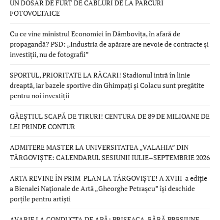
UN DOSAR DE FURT DE CABLURI DE LA PARCURI
FOTOVOLTAICE
Cu ce vine ministrul Economiei în Dâmbovița, în afară de
propagandă? PSD: „Industria de apărare are nevoie de contracte și
investiții, nu de fotografii”
SPORTUL, PRIORITATE LA RĂCARI! Stadionul intră în linie
dreaptă, iar bazele sportive din Ghimpați și Colacu sunt pregătite
pentru noi investiții
GĂEȘTIUL SCAPĂ DE TIRURI! CENTURA DE 89 DE MILIOANE DE
LEI PRINDE CONTUR
ADMITERE MASTER LA UNIVERSITATEA „VALAHIA” DIN
TÂRGOVIȘTE: CALENDARUL SESIUNII IULIE–SEPTEMBRIE 2026
ARTA REVINE ÎN PRIM-PLAN LA TÂRGOVIȘTE! A XVIII-a ediție
a Bienalei Naționale de Artă „Gheorghe Petrașcu” își deschide
porțile pentru artiști
AVARIE LA CONDUCTA DE APĂ: PRISEACA, FĂRĂ PRESIUNE,