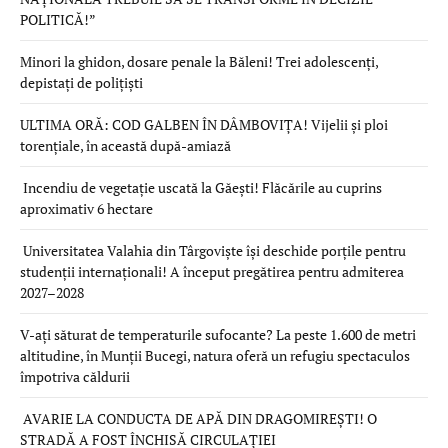
POLITICĂ!”
Minori la ghidon, dosare penale la Băleni! Trei adolescenți,
depistați de polițiști
ULTIMA ORĂ: COD GALBEN ÎN DÂMBOVIȚA! Vijelii și ploi
torențiale, în această după-amiază
Incendiu de vegetație uscată la Găești! Flăcările au cuprins
aproximativ 6 hectare
Universitatea Valahia din Târgoviște își deschide porțile pentru
studenții internaționali! A început pregătirea pentru admiterea
2027–2028
V-ați săturat de temperaturile sufocante? La peste 1.600 de metri
altitudine, în Munții Bucegi, natura oferă un refugiu spectaculos
împotriva căldurii
AVARIE LA CONDUCTA DE APĂ DIN DRAGOMIREȘTI! O
STRADĂ A FOST ÎNCHISĂ CIRCULAȚIEI