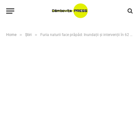
»
»
Home
Știri
Furia naturii face prăpăd: Inundații și intervenții în 62 de localități din 16 județe