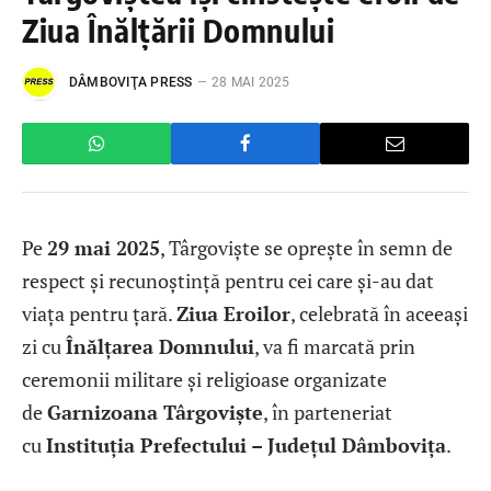
Ziua Înălțării Domnului
DÂMBOVIŢA PRESS
28 MAI 2025
Pe
29 mai 2025
, Târgoviște se oprește în semn de
respect și recunoștință pentru cei care și-au dat
viața pentru țară.
Ziua Eroilor
, celebrată în aceeași
zi cu
Înălțarea Domnului
, va fi marcată prin
ceremonii militare și religioase organizate
de
Garnizoana Târgoviște
, în parteneriat
cu
Instituția Prefectului – Județul Dâmbovița
.