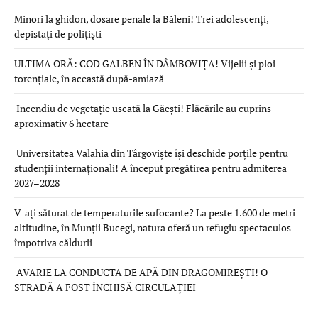
Minori la ghidon, dosare penale la Băleni! Trei adolescenți,
depistați de polițiști
ULTIMA ORĂ: COD GALBEN ÎN DÂMBOVIȚA! Vijelii și ploi
torențiale, în această după-amiază
Incendiu de vegetație uscată la Găești! Flăcările au cuprins
aproximativ 6 hectare
Universitatea Valahia din Târgoviște își deschide porțile pentru
studenții internaționali! A început pregătirea pentru admiterea
2027–2028
V-ați săturat de temperaturile sufocante? La peste 1.600 de metri
altitudine, în Munții Bucegi, natura oferă un refugiu spectaculos
împotriva căldurii
AVARIE LA CONDUCTA DE APĂ DIN DRAGOMIREȘTI! O
STRADĂ A FOST ÎNCHISĂ CIRCULAȚIEI