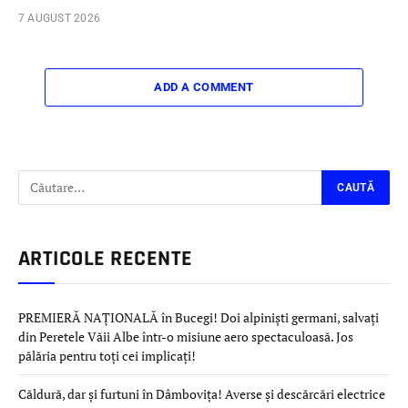
7 AUGUST 2026
ADD A COMMENT
ARTICOLE RECENTE
PREMIERĂ NAȚIONALĂ în Bucegi! Doi alpiniști germani, salvați
din Peretele Văii Albe într-o misiune aero spectaculoasă. Jos
pălăria pentru toți cei implicați!
Căldură, dar și furtuni în Dâmbovița! Averse și descărcări electrice