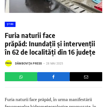
ȘTIRI
Furia naturii face
prăpăd: Inundații și intervenții
în 62 de localități din 16 județe
DÂMBOVIŢA PRESS
28 MAI 2025
Furia naturii face prăpăd, în urma manifestării
fenomenelor hidrometeorologice prognozate, în