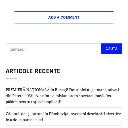
ADD A COMMENT
ARTICOLE RECENTE
PREMIERĂ NAȚIONALĂ în Bucegi! Doi alpiniști germani, salvați
din Peretele Văii Albe într-o misiune aero spectaculoasă. Jos
pălăria pentru toți cei implicați!
Căldură, dar și furtuni în Dâmbovița! Averse și descărcări electrice
în a doua parte a zilei