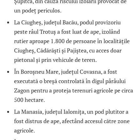
Șupitca, din cauza riscului izolării provocat de
un podeț periculos.
La Ciugheș, județul Bacău, podul provizoriu
peste râul Trotuș a fost luat de ape, izolând
rutier aproape 1.800 de persoane în localitățile
Ciugheș, Cădărăști și Pajiștea, cu acces doar
pietonal și prin vehicule de teren.
În Boroșneu Mare, județul Covasna, a fost
executată o breșă controlată în digul pârâului
Zagon pentru a proteja terenuri agricole pe circa
500 hectare.
La Manasia, județul Ialomița, un pod plutitor a
fost distrus de ape, afectând accesul către zone
agricole.