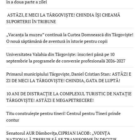
în a doua parte a zilei
ASTĂZI, E MECI LA TÂRGOVIȘTE! CHINDIA ÎȘI CHEAMĂ
SUPORTERII ÎN TRIBUNE
„Vacanța la muzeu” continuă la Curtea Domnească din Târgoviște!
O nouă săptămână de aventură în istorie pentru copii
Universitatea Valahia din Târgoviște: înscrieri până pe 10
septembrie la programele de conversie profesională 2026-2027
Primarul municipiului Târgoviște, Daniel Cristian Stan: ASTĂZI E
ZI DE MECI LA TÂRGOVIȘTE! CHINDIA, GATA DE LUPTĂ!
10 ANI DE DISTRACȚIE LA COMPLEXUL TURISTIC DE NATAȚIE
TÂRGOVIȘTE! ASTĂZI E MEGAPETRECERE!
Titu construiește pentru tineri! Centrul pentru Tineri prinde
contur
Senatorul AUR Dâmbovița,CIPRIAN IACOB: „VOINȚA
NAȚIONALĂ TREBUIE SĂ SE TRANSFORME ÎN DECIZIE