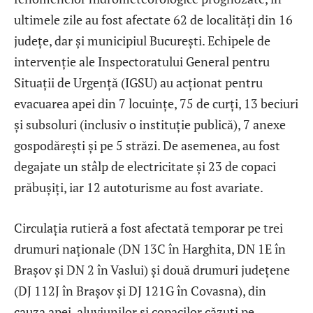
ultimele zile au fost afectate 62 de localități din 16
județe, dar și municipiul București. Echipele de
intervenție ale Inspectoratului General pentru
Situații de Urgență (IGSU) au acționat pentru
evacuarea apei din 7 locuințe, 75 de curți, 13 beciuri
și subsoluri (inclusiv o instituție publică), 7 anexe
gospodărești și pe 5 străzi. De asemenea, au fost
degajate un stâlp de electricitate și 23 de copaci
prăbușiți, iar 12 autoturisme au fost avariate.
Circulația rutieră a fost afectată temporar pe trei
drumuri naționale (DN 13C în Harghita, DN 1E în
Brașov și DN 2 în Vaslui) și două drumuri județene
(DJ 112J în Brașov și DJ 121G în Covasna), din
cauza apei, aluviunilor și copacilor căzuți pe