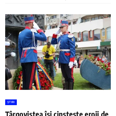
ȘTIRI
Târgoviștea își cinstește eroii de