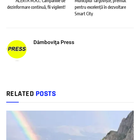
ALERTĂ M.A.I.: Campaniile de
Municipiul Târgoviște, premiat
dezinformare continuă, fii vigilent!
pentru excelență în dezvoltare
Smart City
Dâmboviţa Press
RELATED
POSTS