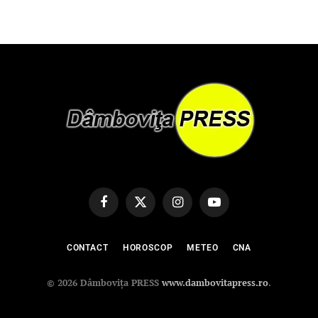
Facebook
X
Instagram
YouTube
(Twitter)
CONTACT
HOROSCOP
METEO
CNA
© 2026 Dâmbovița PRESS
www.dambovitapress.ro
.