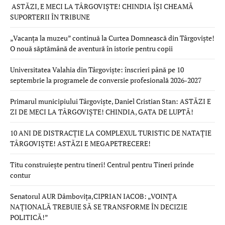
ASTĂZI, E MECI LA TÂRGOVIȘTE! CHINDIA ÎȘI CHEAMĂ
SUPORTERII ÎN TRIBUNE
„Vacanța la muzeu” continuă la Curtea Domnească din Târgoviște!
O nouă săptămână de aventură în istorie pentru copii
Universitatea Valahia din Târgoviște: înscrieri până pe 10
septembrie la programele de conversie profesională 2026-2027
Primarul municipiului Târgoviște, Daniel Cristian Stan: ASTĂZI E
ZI DE MECI LA TÂRGOVIȘTE! CHINDIA, GATA DE LUPTĂ!
10 ANI DE DISTRACȚIE LA COMPLEXUL TURISTIC DE NATAȚIE
TÂRGOVIȘTE! ASTĂZI E MEGAPETRECERE!
Titu construiește pentru tineri! Centrul pentru Tineri prinde
contur
Senatorul AUR Dâmbovița,CIPRIAN IACOB: „VOINȚA
NAȚIONALĂ TREBUIE SĂ SE TRANSFORME ÎN DECIZIE
POLITICĂ!”