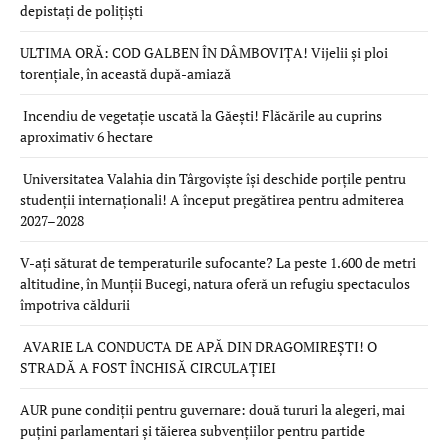
depistați de polițiști
ULTIMA ORĂ: COD GALBEN ÎN DÂMBOVIȚA! Vijelii și ploi
torențiale, în această după-amiază
Incendiu de vegetație uscată la Găești! Flăcările au cuprins
aproximativ 6 hectare
Universitatea Valahia din Târgoviște își deschide porțile pentru
studenții internaționali! A început pregătirea pentru admiterea
2027–2028
V-ați săturat de temperaturile sufocante? La peste 1.600 de metri
altitudine, în Munții Bucegi, natura oferă un refugiu spectaculos
împotriva căldurii
AVARIE LA CONDUCTA DE APĂ DIN DRAGOMIREȘTI! O
STRADĂ A FOST ÎNCHISĂ CIRCULAȚIEI
AUR pune condiții pentru guvernare: două tururi la alegeri, mai
puțini parlamentari și tăierea subvențiilor pentru partide