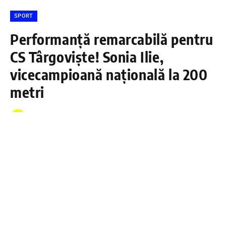
SPORT
Performanță remarcabilă pentru
CS Târgoviște! Sonia Ilie,
vicecampioană națională la 200
metri
DÂMBOVIŢA PRESS
31 MARTIE 2026
Rezultat excelent pentru atletismul târgoviștean!
Sportiva Sonia Ilie, una dintre cele mai
promițătoare atlete ale CS Târgoviște, a devenit