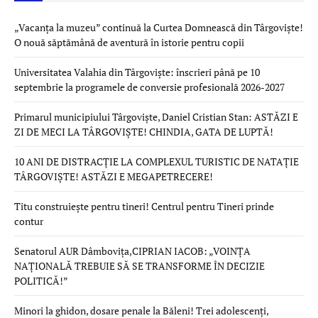
„Vacanța la muzeu” continuă la Curtea Domnească din Târgoviște!
O nouă săptămână de aventură în istorie pentru copii
Universitatea Valahia din Târgoviște: înscrieri până pe 10
septembrie la programele de conversie profesională 2026-2027
Primarul municipiului Târgoviște, Daniel Cristian Stan: ASTĂZI E
ZI DE MECI LA TÂRGOVIȘTE! CHINDIA, GATA DE LUPTĂ!
10 ANI DE DISTRACȚIE LA COMPLEXUL TURISTIC DE NATAȚIE
TÂRGOVIȘTE! ASTĂZI E MEGAPETRECERE!
Titu construiește pentru tineri! Centrul pentru Tineri prinde
contur
Senatorul AUR Dâmbovița,CIPRIAN IACOB: „VOINȚA
NAȚIONALĂ TREBUIE SĂ SE TRANSFORME ÎN DECIZIE
POLITICĂ!”
Minori la ghidon, dosare penale la Băleni! Trei adolescenți,