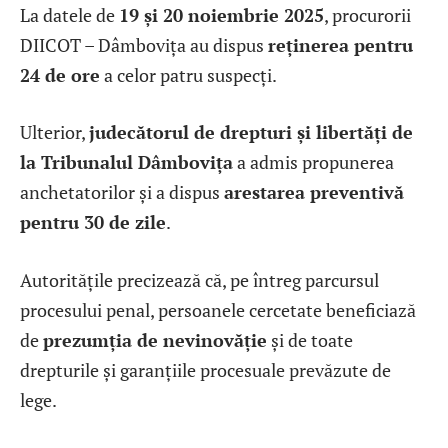
La datele de
19 și 20 noiembrie 2025
, procurorii
DIICOT – Dâmbovița au dispus
reținerea pentru
24 de ore
a celor patru suspecți.
Ulterior,
judecătorul de drepturi și libertăți de
la Tribunalul Dâmbovița
a admis propunerea
anchetatorilor și a dispus
arestarea preventivă
pentru 30 de zile
.
Autoritățile precizează că, pe întreg parcursul
procesului penal, persoanele cercetate beneficiază
de
prezumția de nevinovăție
și de toate
drepturile și garanțiile procesuale prevăzute de
lege.