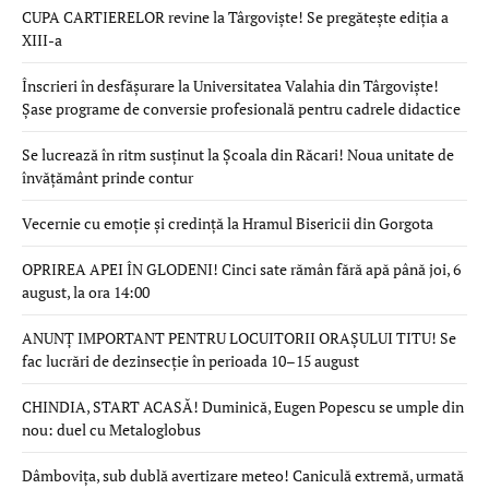
CUPA CARTIERELOR revine la Târgoviște! Se pregătește ediția a
XIII-a
Înscrieri în desfășurare la Universitatea Valahia din Târgoviște!
Șase programe de conversie profesională pentru cadrele didactice
Se lucrează în ritm susținut la Școala din Răcari! Noua unitate de
învățământ prinde contur
Vecernie cu emoție și credință la Hramul Bisericii din Gorgota
OPRIREA APEI ÎN GLODENI! Cinci sate rămân fără apă până joi, 6
august, la ora 14:00
ANUNȚ IMPORTANT PENTRU LOCUITORII ORAȘULUI TITU! Se
fac lucrări de dezinsecție în perioada 10–15 august
CHINDIA, START ACASĂ! Duminică, Eugen Popescu se umple din
nou: duel cu Metaloglobus
Dâmbovița, sub dublă avertizare meteo! Caniculă extremă, urmată