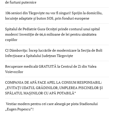
de furtuni puternice
106 seniori din Târgoviște nu vor fi singuri! Sprijin la domiciliu,
locuințe adaptate și buton SOS, prin fonduri europene
Spitalul de Pediatrie Gura Ocniței prinde conturul unui spital
modern! Investiție de 66,6 milioane de lei pentru sănătatea
copiilor
CJ Dâmbovița: Încep lucrările de modernizare la Secția de Boli
Infecțioase a Spitalului Județean Târgoviște
Recuperare medicală GRATUITĂ la Centrul de Zi din Valea
Voievozilor
COMPANIA DE APĂ FACE APEL LA CONSUM RESPONSABIL:
„EVITAȚI UDATUL GRĂDINILOR, UMPLEREA PISCINELOR ȘI
SPĂLATUL MAȘINILOR CU APĂ POTABILĂ”
Vestiar modern pentru cei care aleargă pe pista Stadionului
„Eugen Popescu”!