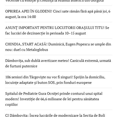
Vecernie cu emoție și credință la Hramul Bisericii din Gorgota
OPRIREA APEI ÎN GLODENI! Cinci sate rămân fără apă până joi, 6
august, la ora 14:00
ANUNȚ IMPORTANT PENTRU LOCUITORII ORAȘULUI TITU! Se
fac lucrări de dezinsecție în perioada 10–15 august
CHINDIA, START ACASĂ! Duminică, Eugen Popescu se umple din
nou: duel cu Metaloglobus
Dâmbovița, sub dublă avertizare meteo! Caniculă extremă, urmată
de furtuni puternice
106 seniori din Târgoviște nu vor fi singuri! Sprijin la domiciliu,
locuințe adaptate și buton SOS, prin fonduri europene
Spitalul de Pediatrie Gura Ocniței prinde conturul unui spital
modern! Investiție de 66,6 milioane de lei pentru sănătatea
copiilor
CJ Dâmbovița: Încep lucrările de modernizare la Secția de Boli