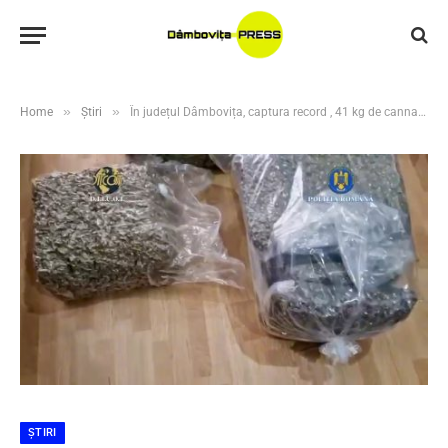
»
»
Home
Știri
În județul Dâmbovița, captura record , 41 kg de cannabis, capturate în flagrant
ȘTIRI