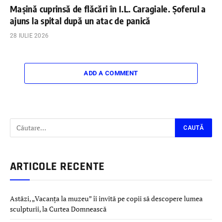
Mașină cuprinsă de flăcări în I.L. Caragiale. Șoferul a
ajuns la spital după un atac de panică
28 IULIE 2026
ADD A COMMENT
ARTICOLE RECENTE
Astăzi, „Vacanța la muzeu” îi invită pe copii să descopere lumea
sculpturii, la Curtea Domnească