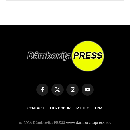
Facebook
X
Instagram
YouTube
(Twitter)
CONTACT
HOROSCOP
METEO
CNA
© 2026 Dâmbovița PRESS
www.dambovitapress.ro
.